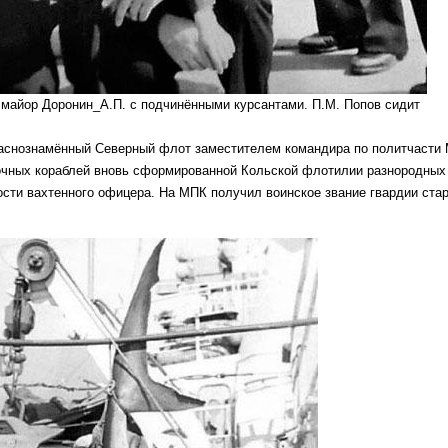
 майор Доронин_А.П. с подчинёнными курсантами. П.М. Попов сидит
раснознамённый Северный флот заместителем командира по политчасти
очных кораблей вновь сформированной Кольской флотилии разнородных с
ости вахтенного офицера. На МПК получил воинское звание гвардии ста