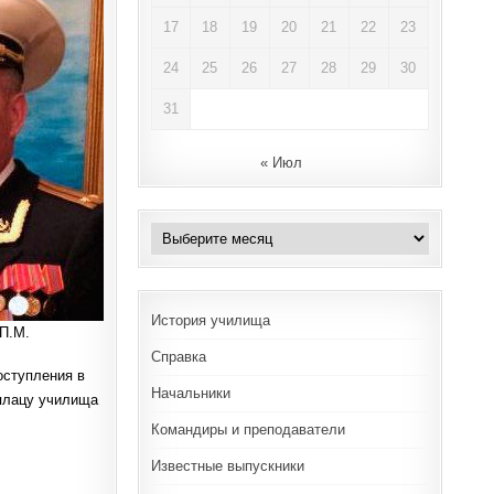
17
18
19
20
21
22
23
24
25
26
27
28
29
30
31
« Июл
Архивы
История училища
 П.М.
Справка
оступления в
Начальники
 плацу училища
Командиры и преподаватели
Известные выпускники