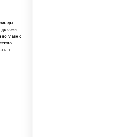
бригады
5 до семи
 во главе с
еского
аттла