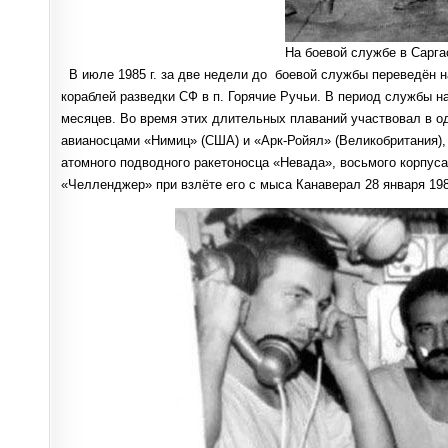
На боевой службе в Сарга
В июле 1985 г. за две недели до боевой службы переведён 
кораблей разведки СФ в п. Горячие Ручьи. В период службы 
месяцев. Во время этих длительных плаваний участвовал в о
авианосцами «Нимиц» (США) и «Арк-Ройял» (Великобритания),
атомного подводного ракетоносца «Невада», восьмого корпус
«Челленджер» при взлёте его с мыса Канаверал 28 января 198