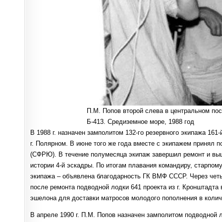
П.М. Попов второй слева в центральном по
Б-413. Средиземное море, 1988 год
В 1988 г. назначен замполитом 132-го резервного экипажа 161
г. Полярном. В июне того же года вместе с экипажем принял п
(СФРЮ). В течение полумесяца экипаж завершил ремонт и вы
истории 4-й эскадры. По итогам плавания командиру, старпом
экипажа – объявлена благодарность ГК ВМФ СССР. Через четы
после ремонта подводной лодки 641 проекта из г. Кронштадта 
эшелона для доставки матросов молодого пополнения в количе
В апреле 1990 г. П.М. Попов назначен замполитом подводной л