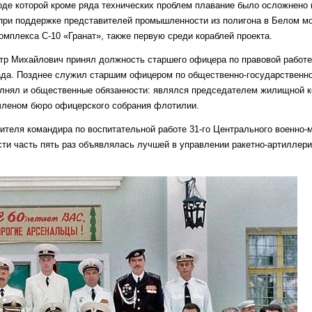
оде которой кроме ряда технических проблем плавание было осложнено 
ж при поддержке представителей промышленности из полигона в Белом м
мплекса С-10 «Гранат», также первую среди кораблей проекта.
ётр Михайлович принял должность старшего офицера по правовой работе
да. Позднее служил старшим офицером по общественно-государственно
олнял и общественные обязанности: являлся председателем жилищной к
 членом бюро офицерского собрания флотилии.
тителя командира по воспитательной работе 31-го Центрального военно-
ости часть пять раз объявлялась лучшей в управлении ракетно-артиллери