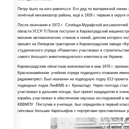
Петру было на кого равняться. Его дед по материнской линии
почётный механизатор района, ещё в 1928 г. первым в округе 
После окончания в 1972 г. Слобода-Мурафской восьмилетней
области УССР П.Попов поступил в Кировоградский машиностро
механик автоматических станков и линий, диплом которого по
прошёл на Липецком тракторном и Кировоградском заводе «К
студенческого отряда «Романтик» участвовал в строительств
самого большого животноводческого комплекса на Украине.
Кировоградским областным военкоматом в мае 1976 г. призва
Краснознамённом учебном отряде подводного плавания имени 
радиометрист. Был назначен на подводную лодку 613 проект
подводных лодок ЛенВМБ в г. Кронштадт. Через полгода стал
участвовал в дальнем походе, был принят кандидатом в член
корабль участвовал в обеспечении научных исследований в ак
КВВМПУ. Поступив в училище, был определён в первый класс 
гипсовых больших барельефов с портретами прославленных р