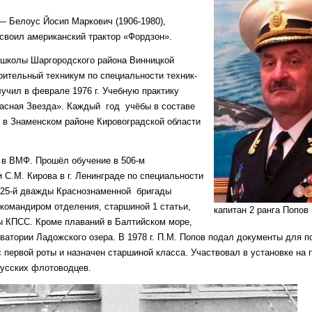
 — Белоус Йосип Маркович (1906-1980),
освоил американский трактор «Фордзон».
 школы Шаргородского района Винницкой
ительный техникум по специальности техник-
лучил в феврале 1976 г. Учебную практику
расная Звезда». Каждый год учёбы в составе
е в Знаменском районе Кировоградской области
н в ВМФ. Прошёл обучение в 506-м
С.М. Кирова в г. Ленинграде по специальности
а 25-й дважды Краснознаменной бригады
 командиром отделения, старшиной 1 статьи,
капитан 2 ранга Попов
ы КПСС. Кроме плаваний в Балтийском море,
ватории Ладожского озера. В 1978 г. П.М. Попов подал документы для п
первой роты и назначен старшиной класса. Участвовал в установке на
усских флотоводцев.