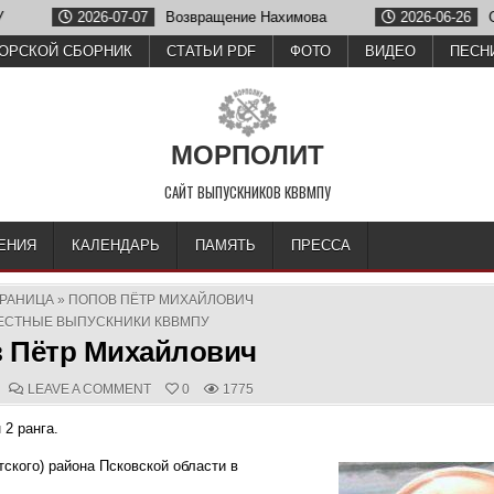
Возвращение Нахимова
2026-06-26
Олег Зубков отметил 
ОРСКОЙ СБОРНИК
СТАТЬИ PDF
ФОТО
ВИДЕО
ПЕСН
МОРПОЛИТ
САЙТ ВЫПУСКНИКОВ КВВМПУ
ЕНИЯ
КАЛЕНДАРЬ
ПАМЯТЬ
ПРЕССА
ТРАНИЦА
»
ПОПОВ ПЁТР МИХАЙЛОВИЧ
TED
ЕСТНЫЕ ВЫПУСКНИКИ КВВМПУ
 Пётр Михайлович
COMMENTS:
ON
LEAVE A COMMENT
0
1775
ПОПОВ
ПЁТР
2 ранга.
МИХАЙЛОВИЧ
тского) района Псковской области в