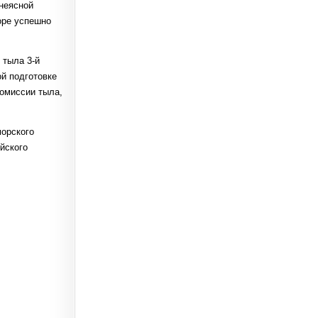
неясной
оре успешно
 тыла 3-й
й подготовке
омиссии тыла,
морского
йского