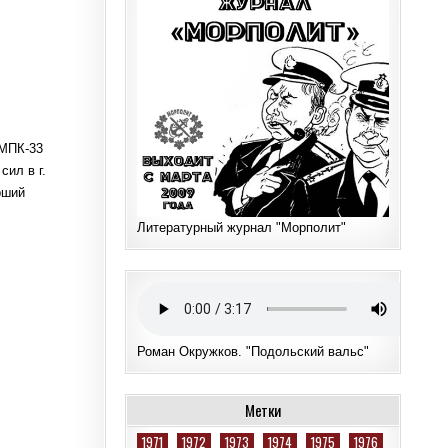
 МПК-33
ил в г.
рший
Литературный журнал "Морполит"
Роман Окружков. "Подольский вальс"
Метки
1971
1972
1973
1974
1975
1976