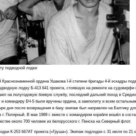
сту подводной лодки
-й Краснознаменной ордена Ушакова I-й степени бригады 4-й эскадры по
одводную лодку Б-413 641 проекта, стоявшую на ремонте на судоверфи г
шел на полугодовую боевую службу, последний дальний поход в Средиз
у и командиру БЧ-5 были вручены ордена, а замполиту и всем остальны
ре дня после возвращения в базу экипаж был направлен на Балтику дл
в г. Полярный. В мае 1989 г. вместе с командиром корабля вошёл в сост
стве около 700 человек из белорусского г. Пинска на Северный флот.
одки К-253 667АТ проекта («Груша»). Экипаж подлодки с 31 июля по 21 ок