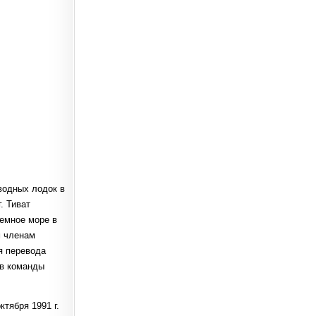
дводных лодок в
. Тиват
емное море в
м членам
я перевода
ав команды
тября 1991 г.