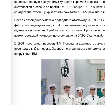
совершил первую боевую службу среди кораблей проекта, в х
обстановкой в стране во время ГКЧП. В ноябре 1991 г. экипа
осуществил стрельбу крылатыми ракетами КС-122 ракетного ко
После сокращения экипажа подводного атомохода в 1993 г. П
флотилии подводных лодок СФ с сохранением лодочного окла
отдела воспитательной работы тыла флотилии. При этом исп
позже городской комиссии по отселению из ЗАТО Скалистый;
В 1998 г. состоялся перевод П.М. Попова на должность замес
арсенала в г. Ульяновске. За время его службы в этой должн
вооружения ВМФ.