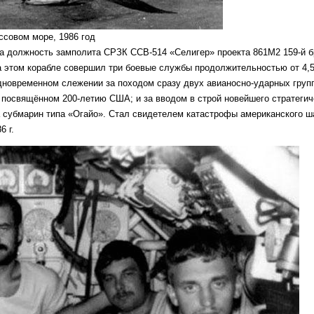
ссовом море, 1986 год
на должность замполита СРЗК ССВ-514 «Селигер» проекта 861М2 159-й 
на этом корабле совершил три боевые службы продолжительностью от 4,
дновременном слежении за походом сразу двух авианосно-ударных групп
 посвящённом 200-летию США; и за вводом в строй новейшего стратегич
а субмарин типа «Огайо». Стал свидетелем катастрофы американского ш
6 г.