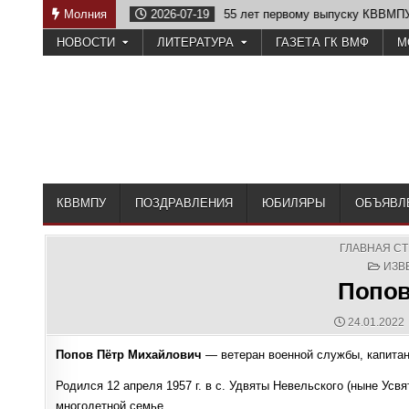
Skip
2026-07-19
Молния
55 лет первому выпуску КВВМПУ
2026-07-07
to
НОВОСТИ
ЛИТЕРАТУРА
ГАЗЕТА ГК ВМФ
М
content
КВВМПУ
ПОЗДРАВЛЕНИЯ
ЮБИЛЯРЫ
ОБЪЯВЛ
ГЛАВНАЯ С
POS
ИЗВ
IN
Попов
PUBLISHED
24.01.2022
DATE:
Попов Пётр Михайлович
— ветеран военной службы, капитан 
Родился 12 апреля 1957 г. в с. Удвяты Невельского (ныне Усвя
многодетной семье.