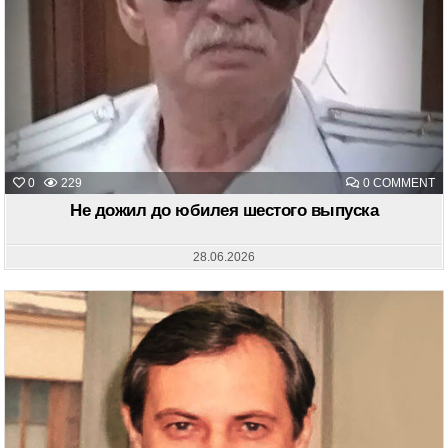
O
0
229
0 COMMENT
Н
Д
Не дожил до юбилея шестого выпуска
Д
Ю
Ш
В
28.06.2026