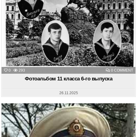
O
0
293
0 COMMENT
Ф
11
Фотоальбом 11 класса 6-го выпуска
К
6-
Г
В
26.11.2025