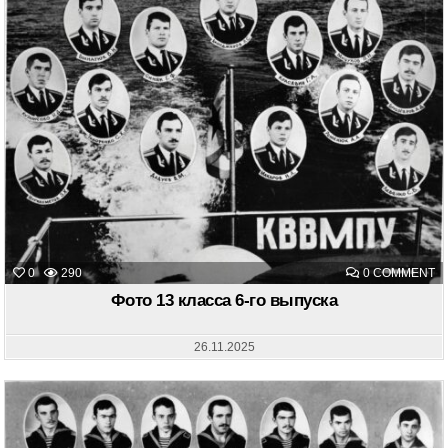
O
0
290
0 COMMENT
Ф
13
Фото 13 класса 6-го выпуска
К
6-
Г
В
26.11.2025