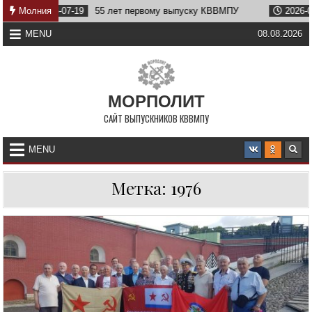
Skip
19
Молния
55 лет первому выпуску КВВМПУ
2026-07-07
Возвращен
to
content
MENU
08.08.2026
МОРПОЛИТ
САЙТ ВЫПУСКНИКОВ КВВМПУ
MENU
Метка:
1976