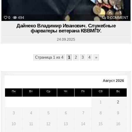
O
0
494
0 COMMENT
Д
В
Дайнеко Владимир Иванович. Служебные
И
фарватеры ветерана КВВМПУ.
С
Ф
В
24.09.2025
К
Страница 1 из 4
1
2
3
4
»
Август 2026
Пн
Вт
Ср
Чт
Пт
Сб
Вс
1
2
3
4
5
6
7
8
9
10
11
12
13
14
15
16