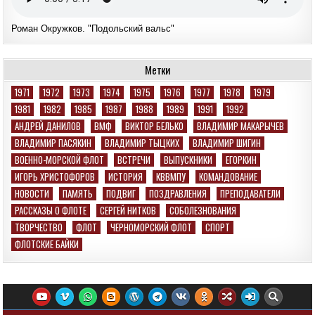
Роман Окружков. "Подольский вальс"
Метки
1971
1972
1973
1974
1975
1976
1977
1978
1979
1981
1982
1985
1987
1988
1989
1991
1992
АНДРЕЙ ДАНИЛОВ
ВМФ
ВИКТОР БЕЛЬКО
ВЛАДИМИР МАКАРЫЧЕВ
ВЛАДИМИР ПАСЯКИН
ВЛАДИМИР ТЫЦКИХ
ВЛАДИМИР ШИГИН
ВОЕННО-МОРСКОЙ ФЛОТ
ВСТРЕЧИ
ВЫПУСКНИКИ
ЕГОРКИН
ИГОРЬ ХРИСТОФОРОВ
ИСТОРИЯ
КВВМПУ
КОМАНДОВАНИЕ
НОВОСТИ
ПАМЯТЬ
ПОДВИГ
ПОЗДРАВЛЕНИЯ
ПРЕПОДАВАТЕЛИ
РАССКАЗЫ О ФЛОТЕ
СЕРГЕЙ НИТКОВ
СОБОЛЕЗНОВАНИЯ
ТВОРЧЕСТВО
ФЛОТ
ЧЕРНОМОРСКИЙ ФЛОТ
СПОРТ
ФЛОТСКИЕ БАЙКИ