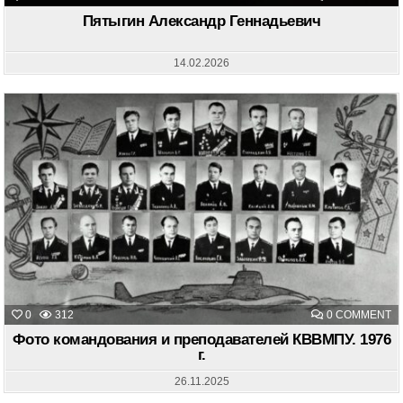
П
А
Пятыгин Александр Геннадьевич
Г
14.02.2026
O
0
312
0 COMMENT
Ф
К
Фото командования и преподавателей КВВМПУ. 1976
И
г.
П
К
19
26.11.2025
Г.