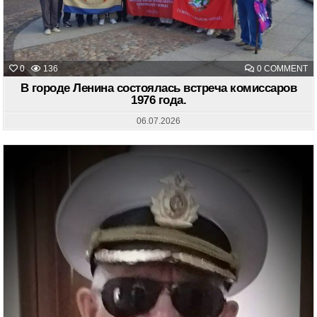
O
0
136
0 COMMENT
В
Г
В городе Ленина состоялась встреча комиссаров
Л
1976 года.
С
В
К
06.07.2026
19
ГО