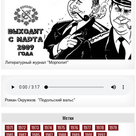
Литературный журнал "Морполит"
Роман Окружков. "Подольский вальс"
Метки
1971
1972
1973
1974
1975
1976
1977
1978
1979
1981
1982
1985
1987
1988
1989
1991
1992