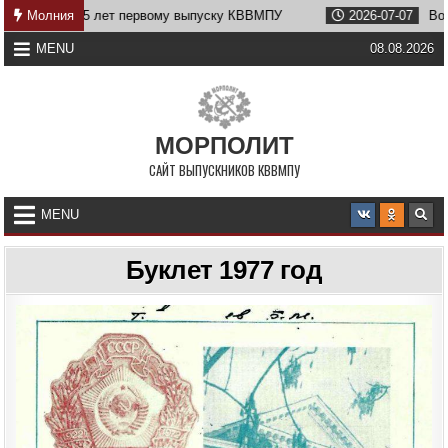
Skip
ку КВВМПУ
Молния
2026-07-07
Возвращение Нахимова
2026
to
content
MENU
08.08.2026
МОРПОЛИТ
САЙТ ВЫПУСКНИКОВ КВВМПУ
MENU
Буклет 1977 год