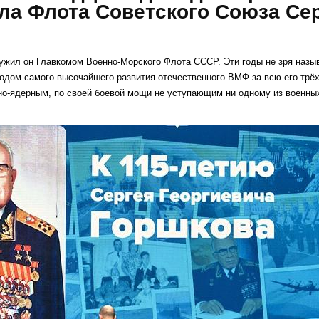
а Флота Советского Союза Се
ослужил он Главкомом Военно-Морского Флота СССР. Эти годы не зря наз
ериодом самого высочайшего развития отечественного ВМФ за всю его тр
тно-ядерным, по своей боевой мощи не уступающим ни одному из военн