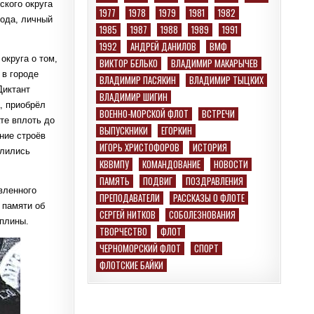
ского округа
1977
1978
1979
1981
1982
рода, личный
1985
1987
1988
1989
1991
1992
АНДРЕЙ ДАНИЛОВ
ВМФ
округа о том,
ВИКТОР БЕЛЬКО
ВЛАДИМИР МАКАРЫЧЕВ
 в городе
ВЛАДИМИР ПАСЯКИН
ВЛАДИМИР ТЫЦКИХ
Диктант
ВЛАДИМИР ШИГИН
, приобрёл
ВОЕННО-МОРСКОЙ ФЛОТ
ВСТРЕЧИ
те вплоть до
ВЫПУСКНИКИ
ЕГОРКИН
ние строёв
ИГОРЬ ХРИСТОФОРОВ
ИСТОРИЯ
елились
КВВМПУ
КОМАНДОВАНИЕ
НОВОСТИ
ПАМЯТЬ
ПОДВИГ
ПОЗДРАВЛЕНИЯ
вленного
ПРЕПОДАВАТЕЛИ
РАССКАЗЫ О ФЛОТЕ
 памяти об
СЕРГЕЙ НИТКОВ
СОБОЛЕЗНОВАНИЯ
иплины.
ТВОРЧЕСТВО
ФЛОТ
ЧЕРНОМОРСКИЙ ФЛОТ
СПОРТ
ФЛОТСКИЕ БАЙКИ