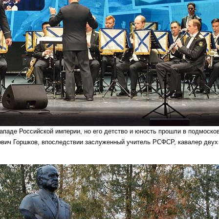
западе Российской империи, но его детство и юность прошли в подмоско
лович Горшков, впоследствии заслуженный учитель РСФСР, кавалер двух