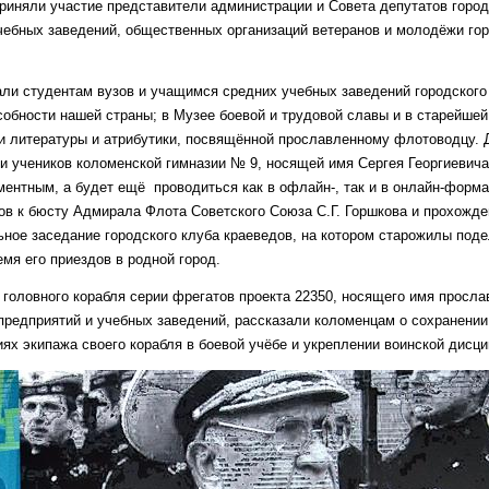
риняли участие представители администрации и Совета депутатов город
чебных заведений, общественных организаций ветеранов и молодёжи го
и студентам вузов и учащимся средних учебных заведений городского 
обности нашей страны; в Музее боевой и трудовой славы и в старейшей
и литературы и атрибутики, посвящённой прославленному флотоводцу. 
и учеников коломенской гимназии № 9, носящей имя Сергея Георгиевича
ентным, а будет ещё проводиться как в офлайн-, так и в онлайн-форма
ов к бюсту Адмирала Флота Советского Союза С.Г. Горшкова и прохожде
ьное заседание городского клуба краеведов, на котором старожилы под
мя его приездов в родной город.
 головного корабля серии фрегатов проекта 22350, носящего имя просла
редприятий и учебных заведений, рассказали коломенцам о сохранении
ях экипажа своего корабля в боевой учёбе и укреплении воинской дисц