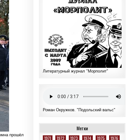
Литературный журнал "Морполит"
Роман Окружков. "Подольский вальс"
Метки
ломна прошёл
1971
1972
1973
1974
1975
1976