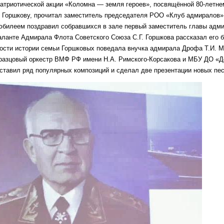
патриотической акции «Коломна — земля героев», посвящённой 80-летн
. Горшкову, прочитал заместитель председателя РОО «Клуб адмиралов»
 юбилеем поздравил собравшихся в зале первый заместитель главы адм
аланте Адмирала Флота Советского Союза С.Г. Горшкова рассказал его 
ности истории семьи Горшковых поведала внучка адмирала Дрофа Т.И. 
разцовый оркестр ВМФ РФ имени Н.А. Римского-Корсакова и МБУ ДО «Д
дставил ряд популярных композиций и сделал две презентации новых пес