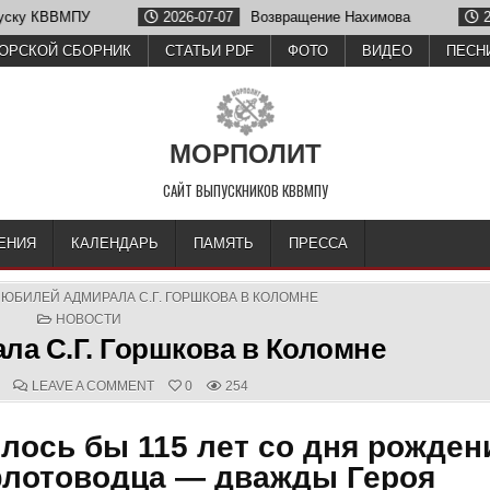
026-07-07
Возвращение Нахимова
2026-06-26
Олег Зубков
ОРСКОЙ СБОРНИК
СТАТЬИ PDF
ФОТО
ВИДЕО
ПЕСН
МОРПОЛИТ
САЙТ ВЫПУСКНИКОВ КВВМПУ
ЕНИЯ
КАЛЕНДАРЬ
ПАМЯТЬ
ПРЕССА
»
ЮБИЛЕЙ АДМИРАЛА С.Г. ГОРШКОВА В КОЛОМНЕ
POSTED
НОВОСТИ
IN
а С.Г. Горшкова в Коломне
D
COMMENTS:
ON
LEAVE A COMMENT
0
254
ЮБИЛЕЙ
АДМИРАЛА
С.Г.
илось бы 115 лет со дня рожден
ГОРШКОВА
В
КОЛОМНЕ
флотоводца — дважды Героя