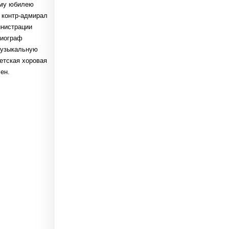
ему юбилею
 контр-адмирал
инистрации
биограф
Музыкальную
етская хоровая
ен.