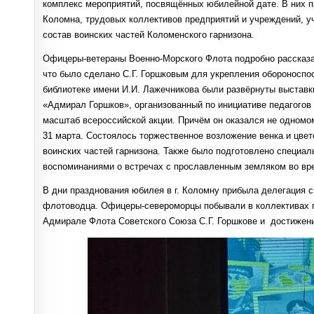
комплекс мероприятий, посвящённых юбилейной дате. В них п
Коломна, трудовых коллективов предприятий и учреждений, у
состав воинских частей Коломенского гарнизона.
Офицеры-ветераны Военно-Морского Флота подробно рассказал
что было сделано С.Г. Горшковым для укрепления обороноспос
библиотеке имени И.И. Лажечникова были развёрнуты выставк
«Адмирал Горшков», организованный по инициативе педагогов 
масштаб всероссийской акции. Причём он оказался не одномом
31 марта. Состоялось торжественное возложение венка и цвет
воинских частей гарнизона. Также было подготовлено специал
воспоминаниями о встречах с прославленным земляком во вре
В дни празднования юбилея в г. Коломну прибыла делегация с
флотоводца. Офицеры-североморцы побывали в коллективах п
Адмирале Флота Советского Союза С.Г. Горшкове и достижени