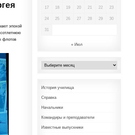
ргея
17
18
19
20
21
22
23
24
25
26
27
28
29
30
ывают эпохой
31
ёхсотлетнюю
ых флотов
« Июл
Архивы
История училища
Справка
Начальники
Командиры и преподаватели
Известные выпускники