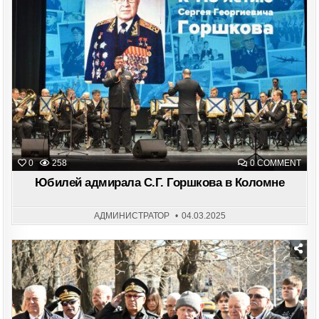
Posted
in
ON
0
258
0 COMMENT
ЮБ
АДМ
Юбилей адмирала С.Г. Горшкова в Коломне
С.Г.
ГОР
В
КОЛ
АДМИНИСТРАТОР
04.03.2025
Posted
in