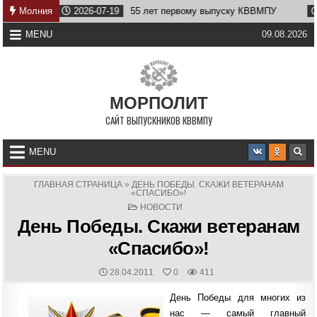
Skip
у
Молния
2026-07-19
55 лет первому выпуску КВВМПУ
2026
to
content
MENU
09.08.2026
МОРПОЛИТ
САЙТ ВЫПУСКНИКОВ КВВМПУ
MENU
ГЛАВНАЯ СТРАНИЦА
»
ДЕНЬ ПОБЕДЫ. СКАЖИ ВЕТЕРАНАМ
«СПАСИБО»!
POSTED
НОВОСТИ
IN
День Победы. Скажи ветеранам
«Спасибо»!
PUBLISHED
28.04.2011
0
411
DATE:
День Победы для многих из
нас — самый главный