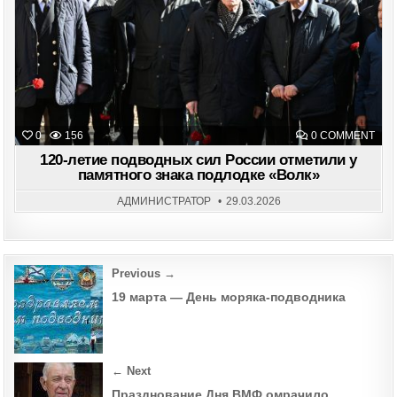
ON
0
156
0 COMMENT
120-
ЛЕТ
120-летие подводных сил России отметили у
ПОД
памятного знака подлодке «Волк»
СИЛ
РО
ОТМ
АДМИНИСТРАТОР
29.03.2026
У
ПАМ
ЗНА
ПОД
«ВО
Post
Previous →
navigation
19 марта — День моряка-подводника
← Next
Празднование Дня ВМФ омрачило