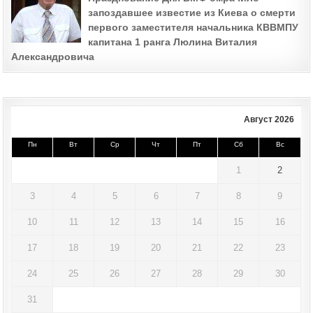
запоздавшее известие из Киева о смерти
первого заместителя начальника КВВМПУ
капитана 1 ранга Люлина Виталия
Александровича
Август 2026
Пн
Вт
Ср
Чт
Пт
Сб
Вс
1
2
3
4
5
6
7
8
9
10
11
12
13
14
15
16
17
18
19
20
21
22
23
24
25
26
27
28
29
30
31