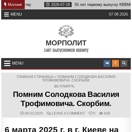
Skip
течеству
Молния
2026-07-19
55 лет первому выпуску КВВМПУ
to
content
MENU
07.08.2026
МОРПОЛИТ
САЙТ ВЫПУСКНИКОВ КВВМПУ
MENU
ГЛАВНАЯ СТРАНИЦА
»
ПОМНИМ СОЛОДКОВА ВАСИЛИЯ
ТРОФИМОВИЧА. СКОРБИМ.
POSTED
ПАМЯТЬ
IN
Помним Солодкова Василия
Трофимовича. Скорбим.
PUBLISHED
COMMENTS:
ON
09.03.2025
LEAVE A COMMENT
0
648
DATE:
ПОМНИМ
СОЛОДКОВА
ВАСИЛИЯ
6 марта 2025 г. в г. Киеве на
ТРОФИМОВИЧА.
СКОРБИМ.