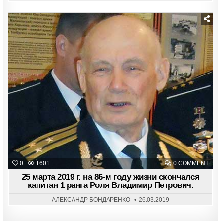
Posted
in
ON
0
1601
0 COMMENT
25
МАР
25 марта 2019 г. на 86-м году жизни скончался
201
капитан 1 ранга Роля Владимир Петрович.
Г.
НА
86-
АЛЕКСАНДР БОНДАРЕНКО
26.03.2019
М
ГОД
ЖИ