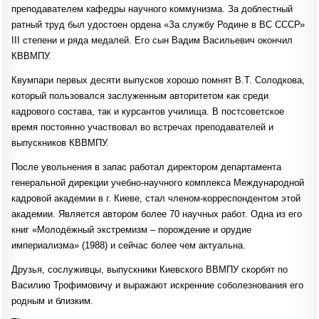
преподавателем кафедры научного коммунизма. За доблестный
ратный труд был удостоен ордена «За службу Родине в ВС СССР»
III степени и ряда медалей. Его сын Вадим Васильевич окончил
КВВМПУ.
Квумпари первых десяти выпусков хорошо помнят В.Т. Солодкова,
который пользовался заслуженным авторитетом как среди
кадрового состава, так и курсантов училища. В постсоветское
время постоянно участвовал во встречах преподавателей и
выпускников КВВМПУ.
После увольнения в запас работал директором департамента
генеральной дирекции учебно-научного комплекса Международной
кадровой академии в г. Киеве, стал членом-корреспондентом этой
академии. Является автором более 70 научных работ. Одна из его
книг «Молодёжный экстремизм – порождение и орудие
империализма» (1988) и сейчас более чем актуальна.
Друзья, сослуживцы, выпускники Киевского ВВМПУ скорбят по
Василию Трофимовичу и выражают искренние соболезнования его
родным и близким.