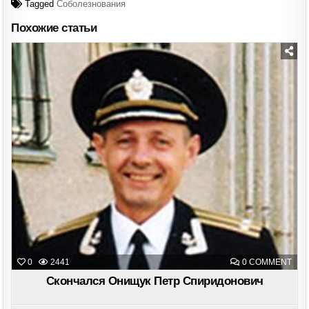
Tagged
Соболезнования
Похожие статьи
Posted
in
ON
0
2441
0 COMMENT
СКО
ОН
Скончался Онищук Петр Спиридонович
ПЕТ
СПИ