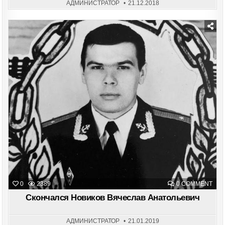
АДМИНИСТРАТОР
21.12.2018
Posted
in
ON
0
2389
0 COMMENT
СКО
НОВ
Скончался Новиков Вячеслав Анатольевич
ВЯЧ
АНА
АДМИНИСТРАТОР
21.01.2019