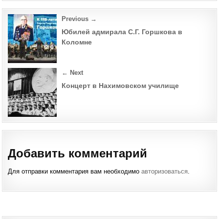
СКО
КАП
1
Post
Previous →
РАН
РОЛ
navigation
ВЛА
Юбилей адмирала С.Г. Горшкова в
ПЕТ
Коломне
← Next
Концерт в Нахимовском училище
Добавить комментарий
Для отправки комментария вам необходимо
авторизоваться
.