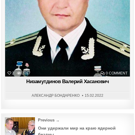
ON
2
2097
0 COMMENT
НИЗ
ВАЛ
Низамутдинов Валерий Хасанович
ХАС
АЛЕКСАНДР БОНДАРЕНКО
15.02.2022
Post
Previous →
navigation
Они удержали мир на краю ядерной
бездны