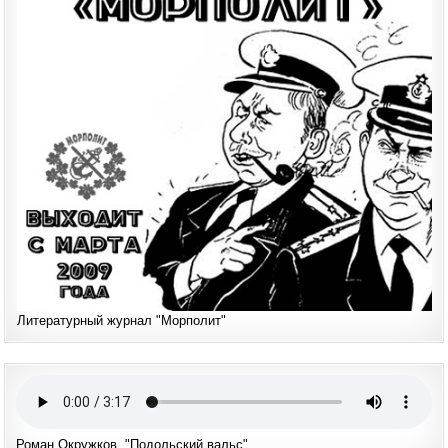
Литературный журнал "Морполит"
Роман Окружков. "Подольский вальс"