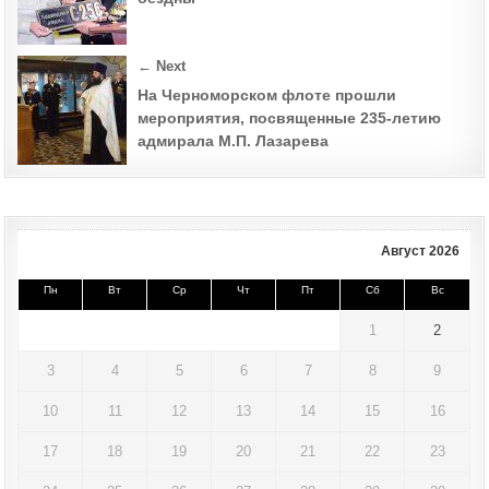
← Next
На Черноморском флоте прошли
мероприятия, посвященные 235-летию
адмирала М.П. Лазарева
Август 2026
Пн
Вт
Ср
Чт
Пт
Сб
Вс
1
2
3
4
5
6
7
8
9
10
11
12
13
14
15
16
17
18
19
20
21
22
23