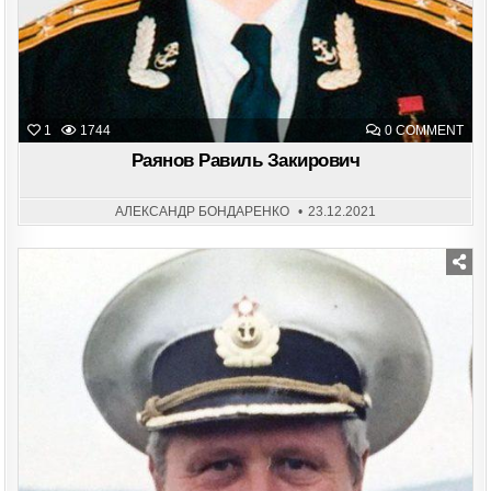
ON
1
1744
0 COMMENT
РАЯ
РАВ
Раянов Равиль Закирович
ЗАК
АЛЕКСАНДР БОНДАРЕНКО
23.12.2021
Posted
in