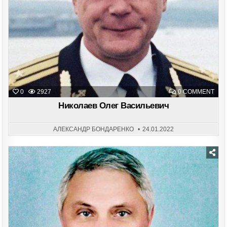
ON
0
2927
0 COMMENT
НИК
ОЛЕ
Николаев Олег Васильевич
ВАС
АЛЕКСАНДР БОНДАРЕНКО
24.01.2022
Posted
in