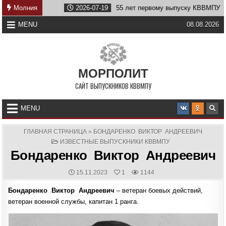
Skip
Молния
2026-07-19
55 лет первому выпуску КВВМПУ
2026-07
to
content
MENU
08.08.2026
МОРПОЛИТ
САЙТ ВЫПУСКНИКОВ КВВМПУ
MENU
ГЛАВНАЯ СТРАНИЦА
»
БОНДАРЕНКО ВИКТОР АНДРЕЕВИЧ
POSTED
ИЗВЕСТНЫЕ ВЫПУСКНИКИ КВВМПУ
IN
Бондаренко Виктор Андреевич
PUBLISHED
15.11.2023
1
1144
DATE:
Бондаренко Виктор Андреевич
– ветеран боевых действий,
ветеран военной службы, капитан 1 ранга.