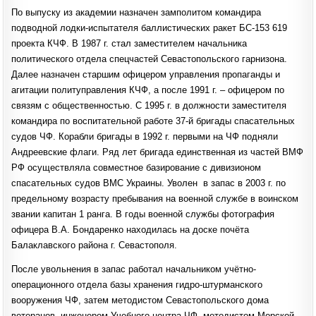
По выпуску из академии назначен замполитом командира
подводной лодки-испытателя баллистических ракет БС-153 619
проекта КЧФ. В 1987 г. стал заместителем начальника
политического отдела спецчастей Севастопольского гарнизона.
Далее назначен старшим офицером управления пропаганды и
агитации политуправления КЧФ, а после 1991 г. – офицером по
связям с общественностью. С 1995 г. в должности заместителя
командира по воспитательной работе 37-й бригады спасательных
судов ЧФ. Корабли бригады в 1992 г. первыми на ЧФ подняли
Андреевские флаги. Ряд лет бригада единственная из частей ВМФ
РФ осуществляла совместное базирование с дивизионом
спасательных судов ВМС Украины. Уволен в запас в 2003 г. по
предельному возрасту пребывания на военной службе в воинском
звании капитан 1 ранга. В годы военной службы фотография
офицера В.А. Бондаренко находилась на доске почёта
Балаклавского района г. Севастополя.
После увольнения в запас работал начальником учётно-
операционного отдела базы хранения гидро-штурманского
вооружения ЧФ, затем методистом Севастопольского дома
ветеранов, инженером Учебного центра ЧФ, методистом Морской