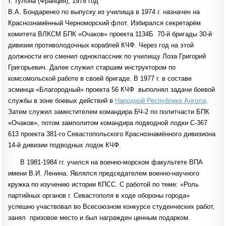
г. Тулона (Франция), 1978 год
В.А. Бондаренко по выпуску из училища в 1974 г. назначен на
Краснознамённый Черноморский флот. Избирался секретарём
комитета ВЛКСМ БПК «Очаков» проекта 1134Б 70-й бригады 30-й
дивизии противолодочных кораблей КЧФ. Через год на этой
должности его сменил одноклассник по училищу Лоза Григорий
Григорьевич. Далее служил старшим инструктором по
комсомольской работе в своей бригаде. В 1977 г. в составе
эсминца «Благородный» проекта 56 КЧФ выполнял задачи боевой
службы в зоне боевых действий в
Народной Республике Ангола
.
Затем служил заместителем командира БЧ-2 по политчасти БПК
«Очаков», потом замполитом командира подводной лодки С-367
613 проекта 381-го Севастопольского Краснознамённого дивизиона
14-й дивизии подводных лодок КЧФ.
В 1981-1984 гг. учился на военно-морском факультете ВПА
имени В.И. Ленина. Являлся председателем военно-научного
кружка по изучению истории КПСС. С работой по теме: «Роль
партийных органов г. Севастополя в ходе обороны города»
успешно участвовал во Всесоюзном конкурсе студенческих работ,
занял призовое место и был награжден ценным подарком.