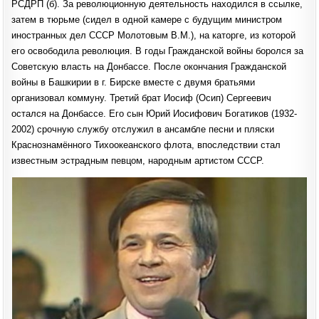
РСДРП (б). За революционную деятельность находился в ссылке,
затем в тюрьме (сидел в одной камере с будущим министром
иностранных дел СССР Молотовым В.М.), на каторге, из которой
его освободила революция. В годы Гражданской войны боролся за
Советскую власть на Донбассе. После окончания Гражданской
войны в Башкирии в г. Бирске вместе с двумя братьями
организовал коммуну. Третий брат Иосиф (Осип) Сергеевич
остался на Донбассе. Его сын Юрий Иосифович Богатиков (1932-
2002) срочную службу отслужил в ансамбле песни и пляски
Краснознамённого Тихоокеанского флота, впоследствии стал
известным эстрадным певцом, народным артистом СССР.