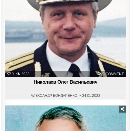
ON
0
2923
0 COMMENT
НИК
ОЛЕ
Николаев Олег Васильевич
ВАС
АЛЕКСАНДР БОНДАРЕНКО
24.01.2022
Posted
in