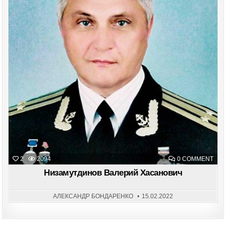
ON
2
2094
0 COMMENT
НИЗ
ВАЛ
Низамутдинов Валерий Хасанович
ХАС
АЛЕКСАНДР БОНДАРЕНКО
15.02.2022