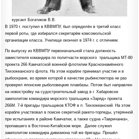
курсант Богатиков В.В.
В 1970 г. поступил в КВВМПУ, был определён в третий класс
первой роты, где избирался секретарём комсомольской
организации класса. Училище окончил в 1974 г. с отличием.
По выпуску из КВВМПУ первоначальной стала должность
заместителя командира по политчасти морского тральщика МТ-80
проекта 266 Камчатской военной флотилии Краснознамённого
Тихоокеанского флота. На этом корабле принимал участие и в
рыбоохране, во время которой в качестве рыбинспектора не раз
проверял японские рыболовецкие плавбазы. Потом был направлен
на новостройку на судостроительный завод в г. Хабаровске
замполитом командира морского тральщика «Заряд» проекта
266М. 7-й бригады тральщиков КТОФ в п. Тихоокеанский. На этом
корабле участвовал в поиске секретной ракето-торпеды, утерянной
при испытаниях в районе Камчатки, а также судна «Тавричанка»,
пропавшего в Восточно-Китайском море. Далее служил
замполитом командира дивизиона той же бригады. Прошёл