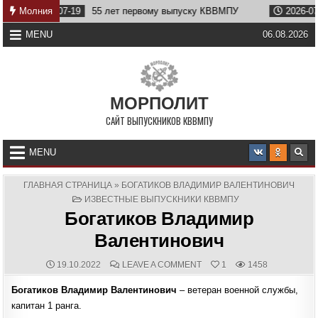
Skip
19
55 лет первому выпуску КВВМПУ
Молния
2026-07-07
Возвращен
to
content
MENU
06.08.2026
МОРПОЛИТ
САЙТ ВЫПУСКНИКОВ КВВМПУ
MENU
ГЛАВНАЯ СТРАНИЦА
»
БОГАТИКОВ ВЛАДИМИР ВАЛЕНТИНОВИЧ
POSTED
ИЗВЕСТНЫЕ ВЫПУСКНИКИ КВВМПУ
IN
Богатиков Владимир
Валентинович
PUBLISHED
COMMENTS:
ON
19.10.2022
LEAVE A COMMENT
1
1458
DATE:
БОГАТИКОВ
ВЛАДИМИР
Богатиков Владимир Валентинович
– ветеран военной службы,
ВАЛЕНТИНОВИЧ
капитан 1 ранга.