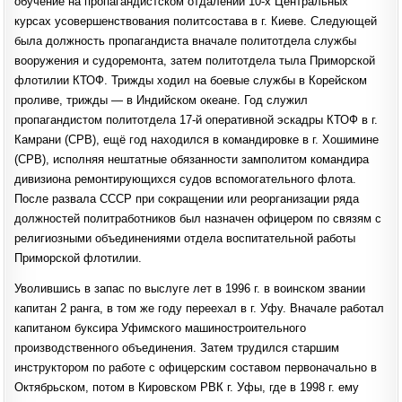
обучение на пропагандистском отдалении 10-х Центральных
курсах усовершенствования политсостава в г. Киеве. Следующей
была должность пропагандиста вначале политотдела службы
вооружения и судоремонта, затем политотдела тыла Приморской
флотилии КТОФ. Трижды ходил на боевые службы в Корейском
проливе, трижды — в Индийском океане. Год служил
пропагандистом политотдела 17-й оперативной эскадры КТОФ в г.
Камрани (СРВ), ещё год находился в командировке в г. Хошимине
(СРВ), исполняя нештатные обязанности замполитом командира
дивизиона ремонтирующихся судов вспомогательного флота.
После развала СССР при сокращении или реорганизации ряда
должностей политработников был назначен офицером по связям с
религиозными объединениями отдела воспитательной работы
Приморской флотилии.
Уволившись в запас по выслуге лет в 1996 г. в воинском звании
капитан 2 ранга, в том же году переехал в г. Уфу. Вначале работал
капитаном буксира Уфимского машиностроительного
производственного объединения. Затем трудился старшим
инструктором по работе с офицерским составом первоначально в
Октябрьском, потом в Кировском РВК г. Уфы, где в 1998 г. ему