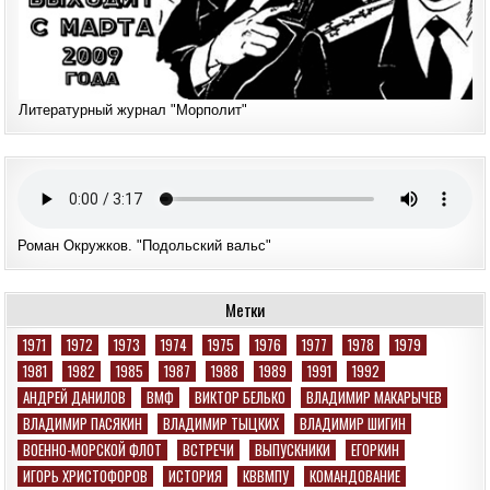
Литературный журнал "Морполит"
Роман Окружков. "Подольский вальс"
Метки
1971
1972
1973
1974
1975
1976
1977
1978
1979
1981
1982
1985
1987
1988
1989
1991
1992
АНДРЕЙ ДАНИЛОВ
ВМФ
ВИКТОР БЕЛЬКО
ВЛАДИМИР МАКАРЫЧЕВ
ВЛАДИМИР ПАСЯКИН
ВЛАДИМИР ТЫЦКИХ
ВЛАДИМИР ШИГИН
ВОЕННО-МОРСКОЙ ФЛОТ
ВСТРЕЧИ
ВЫПУСКНИКИ
ЕГОРКИН
ИГОРЬ ХРИСТОФОРОВ
ИСТОРИЯ
КВВМПУ
КОМАНДОВАНИЕ