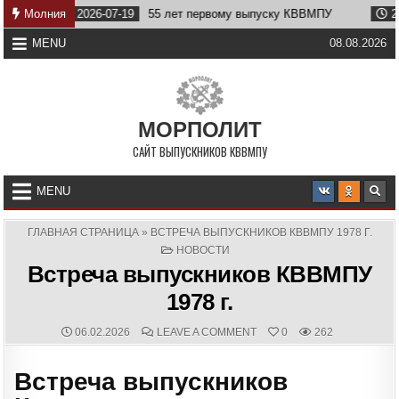
Skip
2026-07-19
Молния
55 лет первому выпуску КВВМПУ
2026-07-07
to
content
MENU
08.08.2026
МОРПОЛИТ
САЙТ ВЫПУСКНИКОВ КВВМПУ
MENU
ГЛАВНАЯ СТРАНИЦА
»
ВСТРЕЧА ВЫПУСКНИКОВ КВВМПУ 1978 Г.
POSTED
НОВОСТИ
IN
Встреча выпускников КВВМПУ
1978 г.
PUBLISHED
COMMENTS:
ON
06.02.2026
LEAVE A COMMENT
0
262
DATE:
ВСТРЕЧА
ВЫПУСКНИКОВ
КВВМПУ
Встреча выпускников
1978
Г.