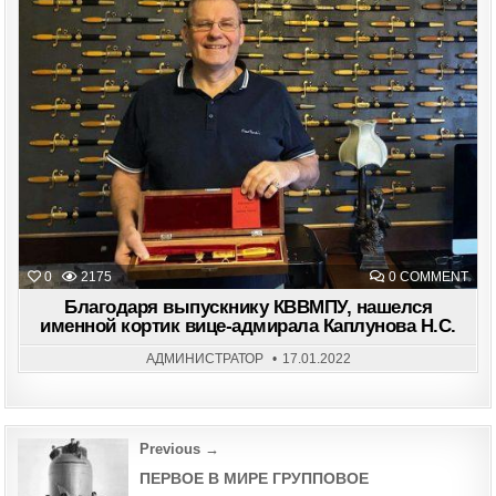
ON
0
2175
0 COMMENT
БЛА
ВЫП
Благодаря выпускнику КВВМПУ, нашелся
КВВ
именной кортик вице-адмирала Каплунова Н.С.
НА
ИМ
КОР
АДМИНИСТРАТОР
17.01.2022
ВИЦ
АДМ
КАП
Н.С.
Post
Previous →
navigation
ПЕРВОЕ В МИРЕ ГРУППОВОЕ