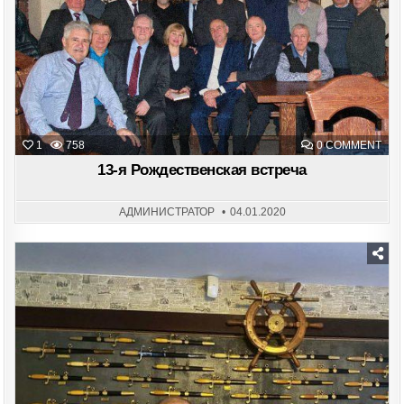
ON
1
758
0 COMMENT
13-
Я
13-я Рождественская встреча
РОЖ
ВСТ
АДМИНИСТРАТОР
04.01.2020
Posted
in