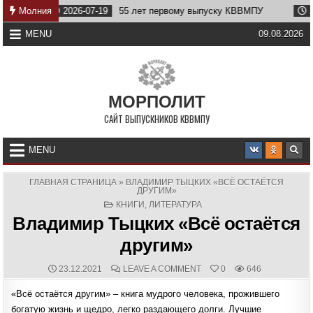
Skip
Молния
2026-07-19
55 лет первому выпуску КВВМПУ
2026-07
to
content
MENU
09.08.2026
МОРПОЛИТ
САЙТ ВЫПУСКНИКОВ КВВМПУ
MENU
ГЛАВНАЯ СТРАНИЦА
»
ВЛАДИМИР ТЫЦКИХ «ВСЁ ОСТАЁТСЯ
ДРУГИМ»
POSTED
КНИГИ
,
ЛИТЕРАТУРА
IN
Владимир Тыцких «Всё остаётся
другим»
PUBLISHED
COMMENTS:
ON
23.12.2021
LEAVE A COMMENT
0
646
DATE:
ВЛАДИМИР
ТЫЦКИХ
«Всё остаётся другим» – книга мудрого человека, прожившего
«ВСЁ
ОСТАЁТСЯ
богатую жизнь и щедро, легко раздающего долги. Лучшие
ДРУГИМ»