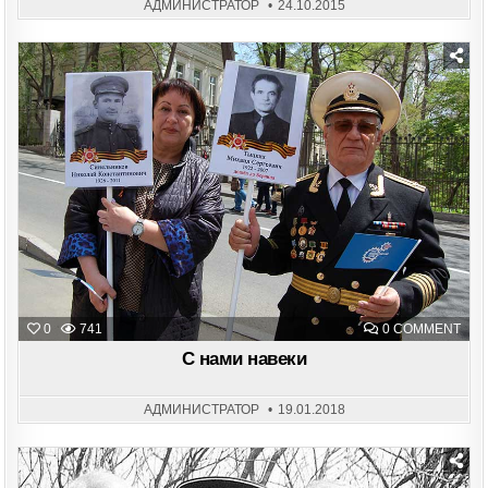
АДМИНИСТРАТОР
24.10.2015
Posted
in
ON
0
741
0 COMMENT
С
НА
С нами навеки
НАВ
АДМИНИСТРАТОР
19.01.2018