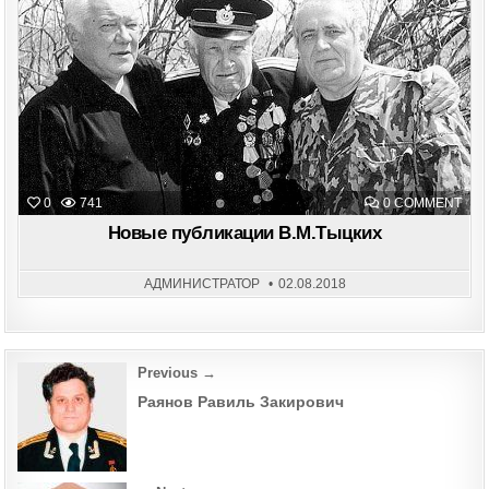
Posted
in
ON
0
741
0 COMMENT
НО
ПУБ
Новые публикации В.М.Тыцких
В.М
АДМИНИСТРАТОР
02.08.2018
Post
Previous →
navigation
Раянов Равиль Закирович