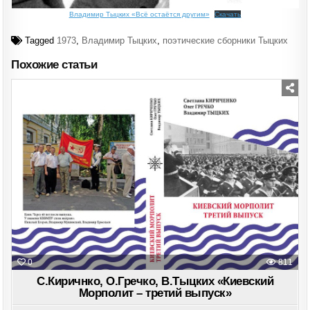
Владимир Тыцких «Всё остаётся другим»
Скачать
Tagged
1973
,
Владимир Тыцких
,
поэтические сборники Тыцких
Похожие статьи
Posted
in
0
811
С.Киричнко, О.Гречко, В.Тыцких «Киевский
Морполит – третий выпуск»