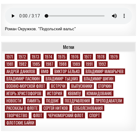
Роман Окружков. "Подольский вальс"
Метки
1971
1972
1973
1974
1975
1976
1977
1978
1979
1981
1982
1985
1987
1988
1989
1991
1992
АНДРЕЙ ДАНИЛОВ
ВМФ
ВИКТОР БЕЛЬКО
ВЛАДИМИР МАКАРЫЧЕВ
ВЛАДИМИР ПАСЯКИН
ВЛАДИМИР ТЫЦКИХ
ВЛАДИМИР ШИГИН
ВОЕННО-МОРСКОЙ ФЛОТ
ВСТРЕЧИ
ВЫПУСКНИКИ
ЕГОРКИН
ИГОРЬ ХРИСТОФОРОВ
ИСТОРИЯ
КВВМПУ
КОМАНДОВАНИЕ
НОВОСТИ
ПАМЯТЬ
ПОДВИГ
ПОЗДРАВЛЕНИЯ
ПРЕПОДАВАТЕЛИ
РАССКАЗЫ О ФЛОТЕ
СЕРГЕЙ НИТКОВ
СОБОЛЕЗНОВАНИЯ
ТВОРЧЕСТВО
ФЛОТ
ЧЕРНОМОРСКИЙ ФЛОТ
СПОРТ
ФЛОТСКИЕ БАЙКИ