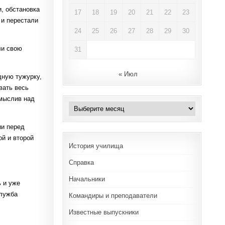
, обстановка
17
18
19
20
21
22
23
 и перестали
24
25
26
27
28
29
30
ли свою
31
« Июл
дную тужурку,
вать весь
змыслив над
Архивы
ии перед
ой и второй
История училища
Справка
Начальники
 и уже
служба
Командиры и преподаватели
Известные выпускники