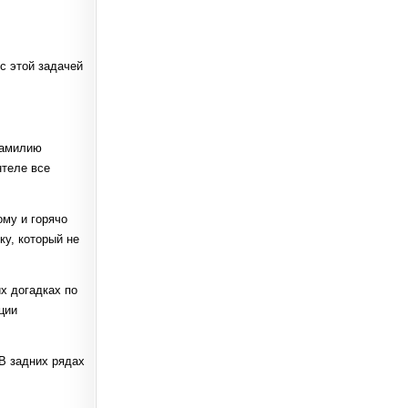
с этой задачей
фамилию
нтеле все
ому и горячо
ку, который не
х догадках по
ции
В задних рядах