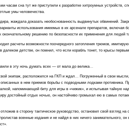
ми часам сна тут же приступили к разработке хитроумных устройств, с
етлые умы человечества.
ндира, жаждала доказать необоснованность выдвинутых обвинений. Зак
 варианты использования имеемых в их арсенале препаратов, включая б
к окончательному решению по безопасности их применения для людей та
водил расчеты возможности поочередного затопления трюмов, имитиру
в далеком детстве, он помнил, что если корабль тонет, то крысы первы
…
авили в эту ночь думать всех — от мала до велика…
свой экипаж, расположился на ГКП и ждал… Погруженный в свои мысли,
о описанных в нем приемов борьбы с подводными лодками противника. 
алкой, напоминающей биту для игры в «чижик», и испытывая тайную на
диру достойный отдых ночью, он настойчиво громыхал ею в самых пота
отложив в сторону тактическое руководство, остановил свой взгляд на 
ролистав военные издания и не найдя в них ничего занимательного, он 
ст».