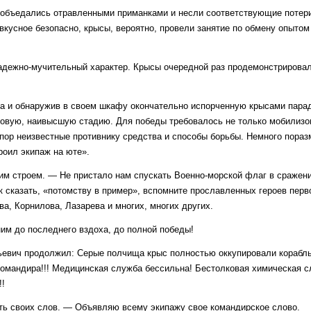
 объедались отравленными приманками и несли соответствующие потери
вкусное безопасно, крысы, вероятно, провели занятие по обмену опытом
надежно-мучительный характер. Крысы очередной раз продемонстрирова
а и обнаружив в своем шкафу окончательно испорченную крысами пара
 новую, наивысшую стадию. Для победы требовалось не только мобилизо
х пор неизвестные противнику средства и способы борьбы. Немного пора
роил экипаж на юте».
 строем. — Не пристало нам спускать Военно-морской флаг в сражен
к сказать, «потомству в пример», вспомните прославленных героев перв
а, Корнилова, Лазарева и многих, многих других.
ним до последнего вздоха, до полной победы!
евич продолжил: Серые полчища крыс полностью оккупировали корабль
командира!!! Медицинская служба бессильна! Бестолковая химическая 
!!
ть своих слов. — Объявляю всему экипажу свое командирское слово.