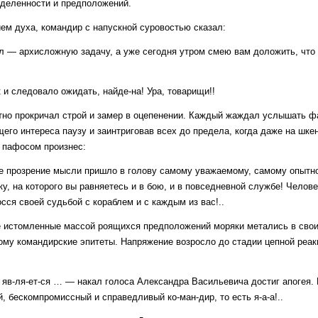
еделенности и предположений.
м духа, командир с напускной суровостью сказал:
л — архисложную задачу, а уже сегодня утром смею вам доложить, что 
 и следовало ожидать, найде-на! Ура, товарищи!!
кратно прокричал строй и замер в оцепенении. Каждый жаждал услышать 
го интереса паузу и заинтриговав всех до предела, когда даже на шке
 пафосом произнес:
ное прозрение мысли пришло в голову самому уважаемому, самому опытн
, на которого вы равняетесь и в бою, и в повседневной службе! Челове
сся своей судьбой с кораблем и с каждым из вас!..
е истомленные массой роящихся предположений моряки метались в свои
дому командирские эпитеты. Напряжение возросло до стадии цепной реак
яв-ля-ет-ся … — накал голоса Александра Васильевича достиг апогея. 
 бескомпромиссный и справедливый ко-ман-дир, то есть я-а-а!..