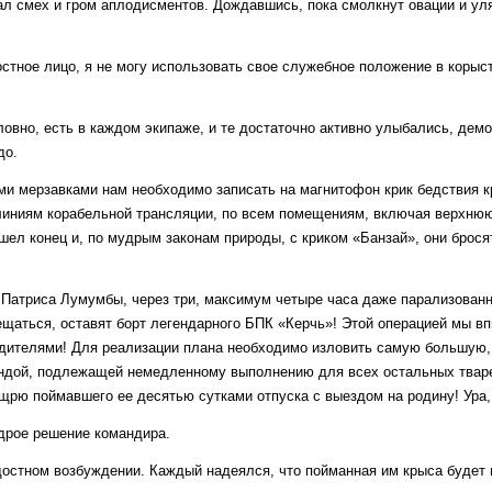
ал смех и гром аплодисментов. Дождавшись, пока смолкнут овации и ул
остное лицо, я не могу использовать свое служебное положение в корыс
ловно, есть в каждом экипаже, и те достаточно активно улыбались, дем
до.
ми мерзавками нам необходимо записать на магнитофон крик бедствия к
 линиям корабельной трансляции, по всем помещениям, включая верхнюю
шел конец и, по мудрым законам природы, с криком «Банзай», они брося
 Патриса Лумумбы, через три, максимум четыре часа даже парализован
ещаться, оставят борт легендарного БПК «Керчь»! Этой операцией мы 
едителями! Для реализации плана необходимо изловить самую большую
андой, подлежащей немедленному выполнению для всех остальных твар
рю поймавшего ее десятью сутками отпуска с выездом на родину! Ура,
удрое решение командира.
остном возбуждении. Каждый надеялся, что пойманная им крыса будет 