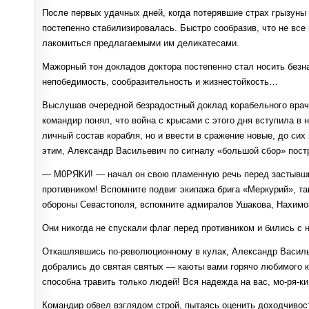
После первых удачных дней, когда потерявшие страх грызуны
постепенно стабилизировалась. Быстро сообразив, что не все 
лакомиться предлагаемыми им деликатесами.
Мажорный тон докладов доктора постепенно стал носить без
непобедимость, сообразительность и жизнестойкость…
Выслушав очередной безрадостный доклад корабельного врач
командир понял, что война с крысами с этого дня вступила в
личный состав корабля, но и ввести в сражение новые, до си
этим, Александр Васильевич по сигналу «большой сбор» пост
— М0РЯКИ! — начал он свою пламенную речь перед застывшим
противником! Вспомните подвиг экипажа брига «Меркурий», та
обороны Севастополя, вспомните адмиралов Ушакова, Нахимов
Они никогда не спускали флаг перед противником и бились с 
Откашлявшись по-революционному в кулак, Александр Василь
добрались до святая святых — каюты вами горячо любимого 
способна травить только людей! Вся надежда на вас, мо-ря-ки
Командир обвел взглядом строй, пытаясь оценить доходчивос