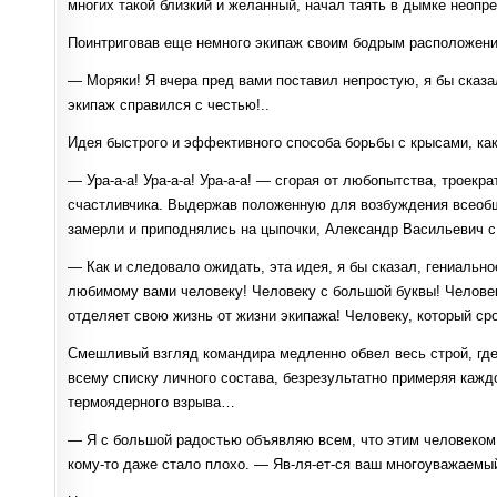
многих такой близкий и желанный, начал таять в дымке неопр
Поинтриговав еще немного экипаж своим бодрым расположение
— Моряки! Я вчера пред вами поставил непростую, я бы сказа
экипаж справился с честью!..
Идея быстрого и эффективного способа борьбы с крысами, как
— Ура-а-а! Ура-а-а! Ура-а-а! — сгорая от любопытства, трое
счастливчика. Выдержав положенную для возбуждения всеобще
замерли и приподнялись на цыпочки, Александр Васильевич с
— Как и следовало ожидать, эта идея, я бы сказал, гениаль
любимому вами человеку! Человеку с большой буквы! Человеку
отделяет свою жизнь от жизни экипажа! Человеку, который сро
Смешливый взгляд командира медленно обвел весь строй, гд
всему списку личного состава, безрезультатно примеряя каж
термоядерного взрыва…
— Я с большой радостью объявляю всем, что этим человеком 
кому-то даже стало плохо. — Яв-ля-ет-ся ваш многоуважаемый,