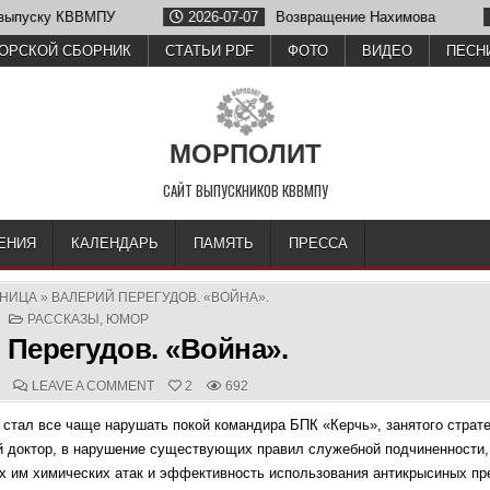
2026-07-07
Возвращение Нахимова
2026-06-26
Ол
ОРСКОЙ СБОРНИК
СТАТЬИ PDF
ФОТО
ВИДЕО
ПЕСН
МОРПОЛИТ
САЙТ ВЫПУСКНИКОВ КВВМПУ
ЕНИЯ
КАЛЕНДАРЬ
ПАМЯТЬ
ПРЕССА
АНИЦА
»
ВАЛЕРИЙ ПЕРЕГУДОВ. «ВОЙНА».
POSTED
РАССКАЗЫ
,
ЮМОР
IN
 Перегудов. «Война».
D
COMMENTS:
ON
LEAVE A COMMENT
2
692
ВАЛЕРИЙ
ПЕРЕГУДОВ.
г стал все чаще нарушать покой командира БПК «Керчь», занятого страт
«ВОЙНА».
 доктор, в нарушение существующих правил служебной подчиненности,
 им химических атак и эффективность использования антикрысиных пр