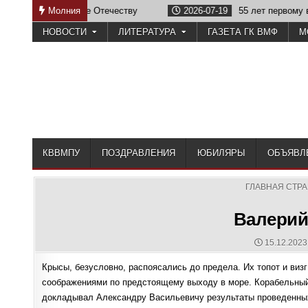
Skip
жбе Отечеству
Молния
2026-07-19
55 лет первому выпуску КВВМПУ
to
НОВОСТИ
ЛИТЕРАТУРА
ГАЗЕТА ГК ВМФ
М
content
КВВМПУ
ПОЗДРАВЛЕНИЯ
ЮБИЛЯРЫ
ОБЪЯВЛ
ГЛАВНАЯ СТР
Валерий
PUBLISHE
15.12.2023
DATE:
Крысы, безусловно, распоясались до предела. Их топот и виз
соображениями по предстоящему выходу в море. Корабельный
докладывал Александру Васильевичу результаты проведенных