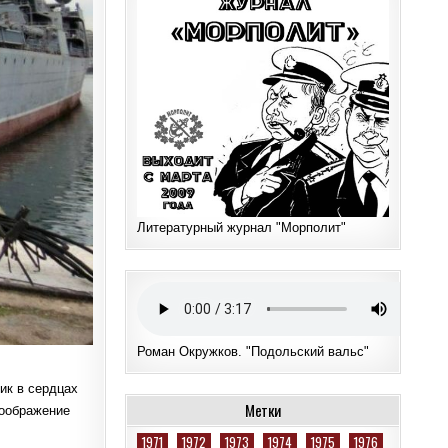
Литературный журнал "Морполит"
Роман Окружков. "Подольский вальс"
ик в сердцах
Метки
воображение
1971
1972
1973
1974
1975
1976