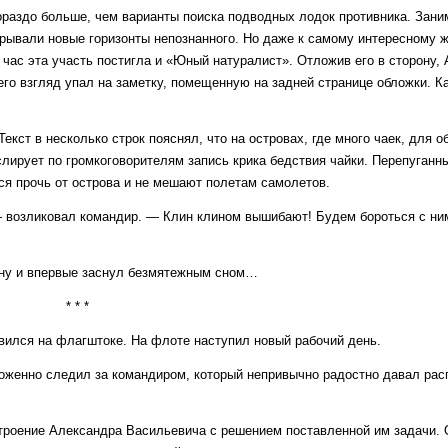
гораздо больше, чем варианты поиска подводных лодок противника. Зан
крывали новые горизонты непознанного. Но даже к самому интересному 
ез час эта участь постигла и «Юный натуралист». Отложив его в сторону,
его взгляд упал на заметку, помещенную на задней странице обложки. Ка
екст в несколько строк пояснял, что на островах, где много чаек, для 
лирует по громкоговорителям запись крика бедствия чайки. Перепуганн
ся прочь от острова и не мешают полетам самолетов.
— возликовал командир. — Клин клином вышибают! Будем бороться с ни
ну и впервые заснул безмятежным сном…
* * *
вился на флагштоке. На флоте наступил новый рабочий день.
оженно следил за командиром, который непривычно радостно давал рас
троение Александра Васильевича с решением поставленной им задачи. 