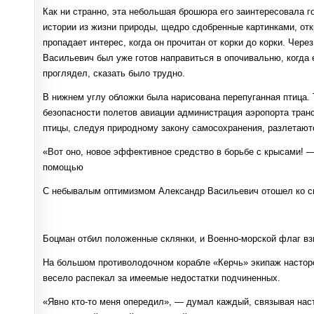
Как ни странно, эта небольшая брошюра его заинтересовала 
истории из жизни природы, щедро сдобренные картинками, от
пропадает интерес, когда он прочитан от корки до корки. Чер
Васильевич был уже готов направиться в опочивальню, когда 
проглядел, сказать было трудно.
В нижнем углу обложки была нарисована перепуганная птица. Т
безопасности полетов авиации администрация аэропорта транс
птицы, следуя природному закону самосохранения, разлетают
«Вот оно, новое эффективное средство в борьбе с крысами! 
помощью
С небывалым оптимизмом Александр Васильевич отошел ко с
Боцман отбил положенные склянки, и Военно-морской флаг вз
На большом противолодочном корабле «Керчь» экипаж настор
весело распекал за имеемые недостатки подчиненных.
«Явно кто-то меня опередил», — думал каждый, связывая нас