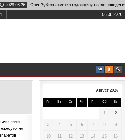
ег Зубков отметил годовщину после нападения льва
2026-06-
И
06.08.2026
Август 2026
Пн
Вт
Ср
Чт
Пт
Сб
Вс
1
2
егическими
3
4
5
6
7
8
9
 ежесуточно
епаратов.
10
11
12
13
14
15
16