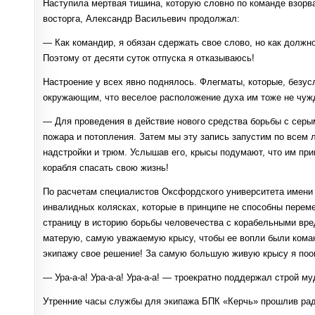
Наступила мертвая тишина, которую словно по команде взорв
восторга, Александр Васильевич продолжал:
— Как командир, я обязан сдержать свое слово, но как должн
Поэтому от десяти суток отпуска я отказываюсь!
Настроение у всех явно поднялось. Флегматы, которые, безус
окружающим, что веселое расположение духа им тоже не чуж
— Для проведения в действие нового средства борьбы с серы
пожара и потопления. Затем мы эту запись запустим по всем
надстройки и трюм. Услышав его, крысы подумают, что им при
корабля спасать свою жизнь!
По расчетам специалистов Оксфордского университета имени
инвалидных колясках, которые в принципе не способны перем
страницу в историю борьбы человечества с корабельными вр
матерую, самую уважаемую крысу, чтобы ее вопли были ком
экипажу свое решение! За самую большую живую крысу я поощ
— Ура-а-а! Ура-а-а! Ура-а-а! — троекратно поддержал строй м
Утренние часы службы для экипажа БПК «Керчь» прошлив рад