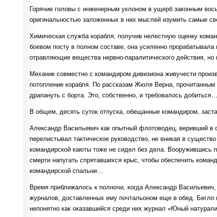
Горячие головы с инженерным уклоном в ущерб законным вось
оригинальностью заложенных в них мыслей изумить самые св
Химическая служба корабля, получив нелестную оценку кома
боевом посту в полном составе, она усиленно прорабатывала
отравляющие вещества нервно-паралитического действия, но 
Механик совместно с командиром дивизиона живучести произ
потопление корабля. По рассказам Жюля Верна, прочитанным 
драпануть с борта. Это, собственно, и требовалось добиться
В общем, десять суток отпуска, обещанные командиром, заст
Александр Васильевич как опытный флотоводец, веривший в 
перелистывал тактическое руководство, не вникая в существ
командирской каюты тоже не сидел без дела. Вооружившись п
смерти напугать спрятавшихся крыс, чтобы обеспечить коман
командирской спальни…
Время приближалось к полночи, когда Александр Васильевич, 
журналов, доставленных ему почтальоном еще в обед. Бегло п
непонятно как оказавшийся среди них журнал «Юный натурали