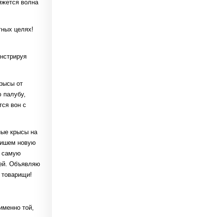
яжется волна
тных целях!
онстрируя
рысы от
 палубу,
тся вон с
ные крысы на
впишем новую
, самую
ей. Объявляю
 товарищи!
именно той,