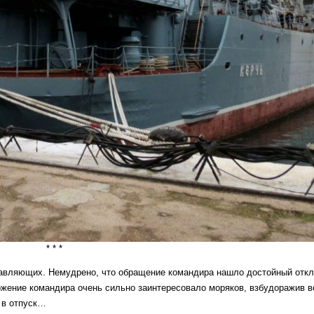
* * *
тавляющих. Немудрено, что обращение командира нашло достойный откл
ожение командира очень сильно заинтересовало моряков, взбудоражив 
 в отпуск…