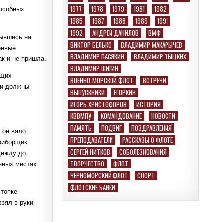
1977
1978
1979
1981
1982
пособных
1985
1987
1988
1989
1991
1992
АНДРЕЙ ДАНИЛОВ
ВМФ
рывшись на
ВИКТОР БЕЛЬКО
ВЛАДИМИР МАКАРЫЧЕВ
оевые
ВЛАДИМИР ПАСЯКИН
ВЛАДИМИР ТЫЦКИХ
к и не пришла.
ВЛАДИМИР ШИГИН
ющих
ВОЕННО-МОРСКОЙ ФЛОТ
ВСТРЕЧИ
ми должны
ВЫПУСКНИКИ
ЕГОРКИН
ИГОРЬ ХРИСТОФОРОВ
ИСТОРИЯ
КВВМПУ
КОМАНДОВАНИЕ
НОВОСТИ
ПАМЯТЬ
ПОДВИГ
ПОЗДРАВЛЕНИЯ
 он вяло
ПРЕПОДАВАТЕЛИ
РАССКАЗЫ О ФЛОТЕ
Приборщик
СЕРГЕЙ НИТКОВ
СОБОЛЕЗНОВАНИЯ
дежду до
ТВОРЧЕСТВО
ФЛОТ
енных местах
ЧЕРНОМОРСКИЙ ФЛОТ
СПОРТ
ФЛОТСКИЕ БАЙКИ
стопке
взял в руки