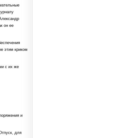
имательные
журналу
 Александр
к он ее
обеспечения
ые этим криком
ми с их же
поряжения и
Отпуск, для