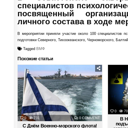
специалистов психологиче
посвященный организац
личного состава в ходе ме
В мероприятии приняли участие около 100 специалистов пс
подготовки Северного, Тихоокеанского, Черноморского, Балти
Tagged
ВМФ
Похожие статьи
Posted
in
0
70
ON
0
731
0 COMMENT
В Н
С
подъ
ДНЁМ
С Днём Военно-морского флота!
ВОЕННО-