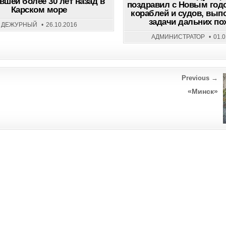
вшей более 30 лет назад в
поздравил с Новым год
СОВЕТСКОЙ
Карском море
кораблей и судов, вы
ПОДЛОДКИ,
ЗАТОНУВШЕЙ
задачи дальних по
БОЛЕЕ
ДЕЖУРНЫЙ
26.10.2016
30
ЛЕТ
АДМИНИСТРАТОР
01.
НАЗАД
В
КАРСКОМ
МОРЕ
Previous →
«Минск»