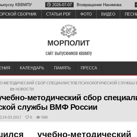
ку КВВМПУ
2026-07-07
Возвращение Нахимова
2026-
ОРСКОЙ СБОРНИК
СТАТЬИ PDF
ФОТО
ВИДЕО
ПЕСН
МОРПОЛИТ
САЙТ ВЫПУСКНИКОВ КВВМПУ
ЕНИЯ
КАЛЕНДАРЬ
ПАМЯТЬ
ПРЕССА
НО-МЕТОДИЧЕСКИЙ СБОР СПЕЦИАЛИСТОВ ПСИХОЛОГИЧЕСКОЙ СЛУЖБЫ 
POSTED
НОВОСТИ
IN
учебно-методический сбор специал
ской службы ВМФ России
PUBLISHED
24.03.2017
0
588
DATE:
ился учебно-методический