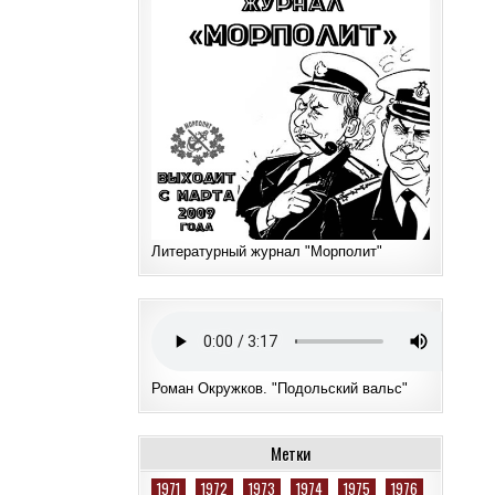
Литературный журнал "Морполит"
Роман Окружков. "Подольский вальс"
Метки
1971
1972
1973
1974
1975
1976