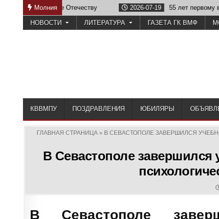
Skip
лот на службе Отечеству
Молния
2026-07-19
55 лет первому выпус
to
НОВОСТИ
ЛИТЕРАТУРА
ГАЗЕТА ГК ВМФ
М
content
КВВМПУ
ПОЗДРАВЛЕНИЯ
ЮБИЛЯРЫ
ОБЪЯВЛ
ГЛАВНАЯ СТРАНИЦА
»
В СЕВАСТОПОЛЕ ЗАВЕРШИЛСЯ УЧЕБ
В Севастополе завершился 
психологиче
В Севастополе заверш