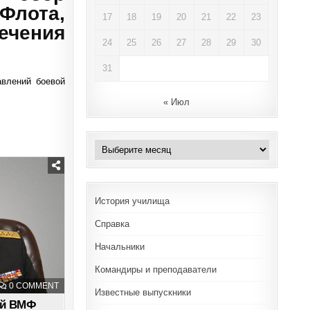
Флота,
17
18
19
20
21
22
23
ечения
24
25
26
27
28
29
30
31
авлений боевой
« Июл
Архивы
История училища
Справка
Начальники
Командиры и преподаватели
ON
0 COMMENT
Известные выпускники
ГЛАВНОКОМАНДУЮЩИЙ
ВМФ
ий ВМФ
ПОЗДРАВИЛ