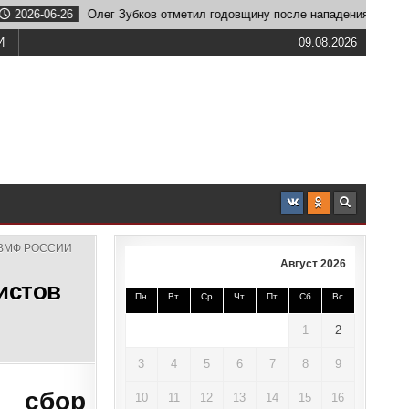
06-26
Олег Зубков отметил годовщину после нападения льва
И
09.08.2026
ВМФ РОССИИ
Август 2026
истов
Пн
Вт
Ср
Чт
Пт
Сб
Вс
1
2
3
4
5
6
7
8
9
 сбор
10
11
12
13
14
15
16