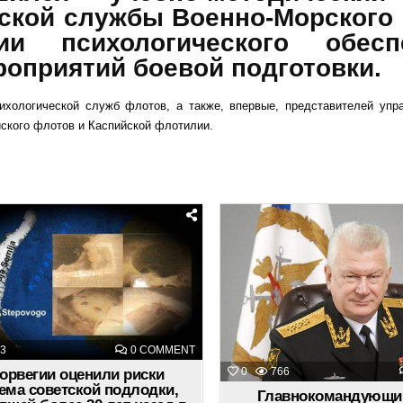
ской службы Военно-Морского 
ии психологического обесп
роприятий боевой подготовки.
ихологической служб флотов, а также, впервые, представителей упр
йского флотов и Каспийской флотилии.
Posted
Posted
in
in
ON
3
0 COMMENT
В
НОРВЕГИИ
0
766
орвегии оценили риски
ОЦЕНИЛИ
ема советской подлодки,
РИСКИ
Главнокомандующ
ПОДЪЕМА