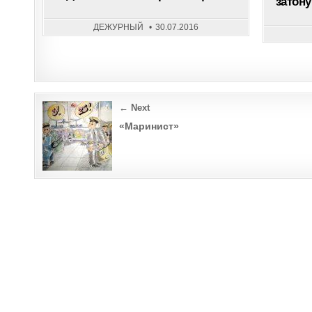
затону
МОРСКОГО
ФЛОТА!
ДЕЖУРНЫЙ
30.07.2016
Post
← Next
navigation
«Маринист»