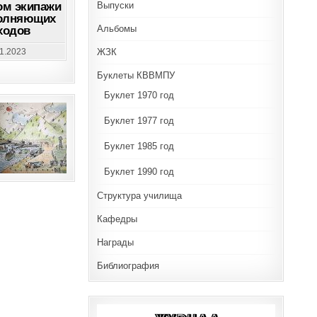
Выпуски
ом экипажи
С
полняющих
НОВЫМ
ГОДОМ
Альбомы
ходов
ЭКИПАЖИ
КОРАБЛЕЙ
И
ЖЗК
01.2023
СУДОВ,
ВЫПОЛНЯЮЩИХ
Буклеты КВВМПУ
ЗАДАЧИ
ДАЛЬНИХ
ПОХОДОВ
Буклет 1970 год
Буклет 1977 год
Буклет 1985 год
Буклет 1990 год
Структура училища
Кафедры
Награды
Библиография