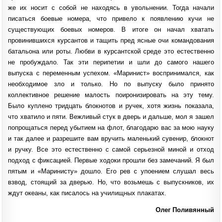
же их носит с собой не находясь в увольнении. Тогда начали
писаться боевые номера, что привело к появлению кучи не
существующих боевых номеров. В итоге он начал хватать
провинившихся курсантов и тащить пред ясные очи командования
батальона или роты. Любви в курсантской среде это естественно
не пробуждало. Так эти перипетии и шли до самого нашего
выпуска с переменным успехом. «Маринист» воспринимался, как
необходимое зло и только. Но по выпуску было принято
коллективное решение малость поиронизировать на эту тему.
Было куплено тридцать блокнотов и ручек, хотя жизнь показала,
что хватило и пяти. Вежливый стук в дверь и дальше, мол я зашел
попрощаться перед убытием на флот, благодарю вас за мою науку
и так далее и разрешите вам вручить маленький сувенир, блокнот
и ручку. Все это естественно с самой серьезной миной и отход
подход с фиксацией. Первые ходоки прошли без замечаний. Я был
пятым и «Маринисту» дошло. Его рев с упоением слушал весь
взвод, стоящий за дверью. Но, что возьмешь с выпускников, их
ждут океаны, как писалось на училищных плакатах.
Олег Поливянный