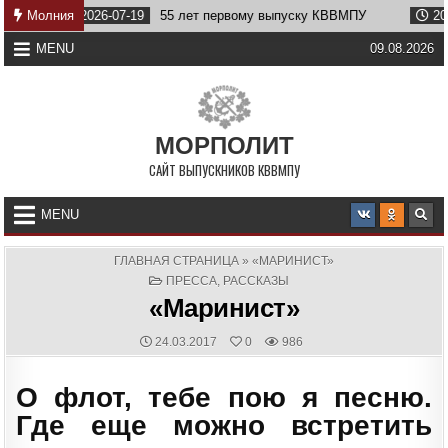
Skip
Молния
2026-07-19
55 лет первому выпуску КВВМПУ
2026-07-0
to
content
MENU
09.08.2026
МОРПОЛИТ
САЙТ ВЫПУСКНИКОВ КВВМПУ
MENU
ГЛАВНАЯ СТРАНИЦА
»
«МАРИНИСТ»
POSTED
ПРЕССА
,
РАССКАЗЫ
IN
«Маринист»
PUBLISHED
24.03.2017
0
986
DATE:
О флот, тебе пою я песню.
Где еще можно встретить