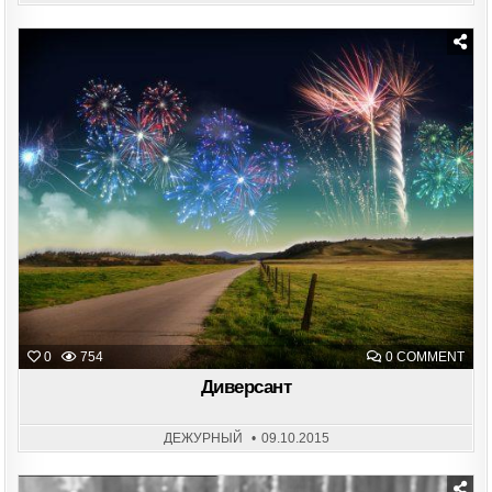
Posted
in
ON
0
754
0 COMMENT
ДИВ
Диверсант
ДЕЖУРНЫЙ
09.10.2015