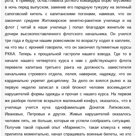
рота, к примеру, осчастливила ротного командира Борю Мусиенко
в ночь перед выпуском, заменив его парадную тужурку на зеленый
сапоговский китель с капитанскими погонами, намекая, что он
закончил среднее Житомирское зенитно-ракетное училище и на
флот ( читай в наше училище ) попал благодаря женитьбе на
дочери высокопоставленного флотского начальника. Он учился
три года и будучи нашим ровесником по возрасту ходил в каплеях,
на что мы с иронией говорили, что он закончил пулеметные курсы
РККА. Теперь к прощальной гастроли нашего взвода. Где то в
начале нашего четвертого курса к нам с действующего флота
перевели капитана третьего ранга на должность заместителя
начальника строевого отдела, лелея, наверное, надежду, что он
кардинально укрепит дисциплину. За дело он взялся рьяно и за
первую неделю записал в свой блокнот человек восемьдесят
нарушителей формы одежды и прочая с нашего курса. На первом
же разборе полетов вскрылся маленький конфуз, оказалось, что в
училище учится куча однофамильцев Донатов Липковских,
Ивановых, Петровых и других. Живых нарушителей оказалось
человек пять, не больше, которые не успели сообразить ситуацию.
Получив такой горький опыт «Маринист», такая кликуха к нему
прилипла моментально, начал спрашивать военные билеты, но кто