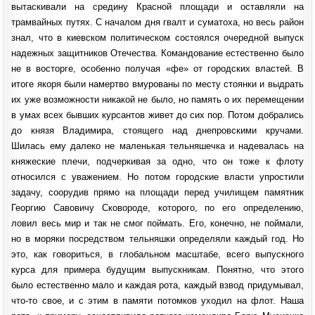
вытаскивали на средину Красной площади и оставляли на
трамвайных путях. С началом дня гвалт и суматоха, но весь район
знал, что в киевском политическом состоялся очередной выпуск
надежных защитников Отечества. Командование естественно было
не в восторге, особенно получая «фе» от городских властей. В
итоге якоря были намертво вмурованы по месту стоянки и выдрать
их уже возможности никакой не было, но память о их перемещении
в умах всех бывших курсантов живет до сих пор. Потом добрались
до князя Владимира, стоящего над днепровскими кручами.
Шилась ему далеко не маленькая тельняшечка и надевалась на
княжеские плечи, подчеркивая за одно, что он тоже к флоту
относился с уважением. Но потом городские власти упростили
задачу, соорудив прямо на площади перед училищем памятник
Георгию Савовичу Сковороде, которого, по его определению,
ловил весь мир и так не смог поймать. Его, конечно, не поймали,
но в моряки посредством тельняшки определяли каждый год. Но
это, как говориться, в глобальном масштабе, всего выпускного
курса для примера будущим выпускникам. Понятно, что этого
было естественно мало и каждая рота, каждый взвод придумывал,
что-то свое, и с этим в памяти потомков уходил на флот. Наша