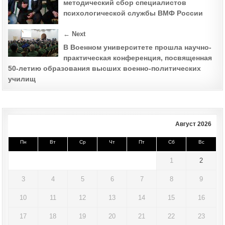
методический сбор специалистов
психологической службы ВМФ России
← Next
В Военном университете прошла научно-
практическая конференция, посвященная
50-летию образования высших военно-политических
училищ
Август 2026
Пн
Вт
Ср
Чт
Пт
Сб
Вс
1
2
3
4
5
6
7
8
9
10
11
12
13
14
15
16
17
18
19
20
21
22
23