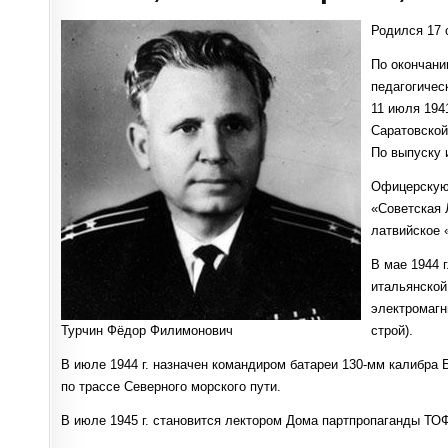
Родился 17 
По окончани
педагогичес
11 июля 194
Саратовской
По выпуску 
Офицерскую 
«Советская
латвийское 
В мае 1944 
итальянской
электромагн
Турчин Фёдор Филимонович
строй).
В июле 1944 г. назначен командиром батареи 130-мм калибра 
по трассе Северного морского пути.
В июле 1945 г. становится лектором Дома партпропаганды ТО