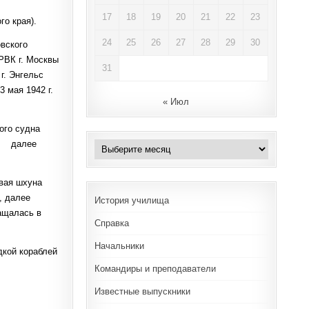
17
18
19
20
21
22
23
рского края).
24
25
26
27
28
29
30
овского
 РВК г. Москвы
31
г. Энгельс
 мая 1942 г.
« Июл
ого судна
», далее
Архивы
овая шхуна
, далее
История училища
ащалась в
Справка
Начальники
дкой кораблей
Командиры и преподаватели
Известные выпускники