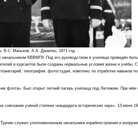
, В.С. Маньков, А.А. Данилко, 1971 год
рвым начальником КВВМПУ. Под его руководством в училище проведён бол
ателей и курсантов были созданы нормальные условия жизни и учёбы. С
ланетарий, типография, фотостудия, комплекс по отработке навыков по
ик флота». Был открыт летний лагерь училища под Лютежем. При нём 
 соискание учёной степени «кандидата исторических наук». 13 июня 19
 Турчин служил уполномоченным начальника кораблестроения и вооруже