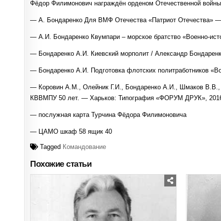
Фёдор Филимонович награждён орденом Отечественной войны 
— А. Бондаренко Для ВМФ Отечества «Патриот Отечества» — №
— А.И. Бондаренко Квумпари – морское братство «Военно-исто
— Бондаренко А.И. Киевский морполит / Александр Бондаренко.
— Бондаренко А.И. Подготовка флотских политработников «Во
— Коровин А.М., Олейник Г.И., Бондаренко А.И., Шмаков В.В.,
КВВМПУ 50 лет. — Харьков: Типография «ФОРУМ ДРУК», 2016.
— послужная карта Турчина Фёдора Филимоновича
— ЦАМО шкаф 58 ящик 40
Tagged
Командование
Похожие статьи
Posted
in