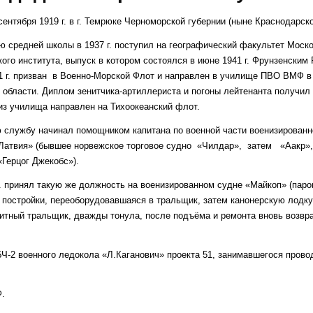
сентября 1919 г. в г. Темрюке Черноморской губернии (ныне Краснода
ю средней школы в 1937 г. поступил на географический факультет Моск
кого института, выпуск в котором состоялся в июне 1941 г. Фрунзенским
1 г. призван в Военно-Морской Флот и направлен в училище ПВО ВМФ в 
 области. Диплом зенитчика-артиллериста и погоны лейтенанта получил 3
из училища направлен на Тихоокеанский флот.
службу начинал помощником капитана по военной части военизированн
 Латвия» (бывшее норвежское торговое судно «Чилдар», затем «Аакр
«Герцог Джекобс»).
г. принял такую же должность на военизированном судне «Майкоп» (пар
 постройки, переоборудовавшаяся в тральщик, затем канонерскую лодку
итный тральщик, дважды тонула, после подъёма и ремонта вновь возвр
БЧ-2 военного ледокола «Л.Каганович» проекта 51, занимавшегося прово
Ф.