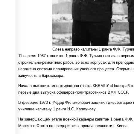
Слева направо капитаны 1 ранга Ф.Ф. Турчин
11 апреля 1967 г. капитан 1 ранга Ф.Ф. Турчин назначен пе
строительно-ремонтных работ, во всех корпусах для преподав
налажена система планирования учебного процесса. Открыты п
живучесть и барокамера.
Начала выходить многотиражная газета КВВМПУ «Политработн
первые два выпуска офицеров-политработников ВМФ СССР.
В феврале 1970 г. Фёдор Филимонович защитил диссертацию на
училище капитану 1 ранга Н.С. Каплунову.
На завершающем этапе военной карьеры капитан 1 ранга Ф.Ф.
Морского Флота на предприятиях промышленности г. Киева.