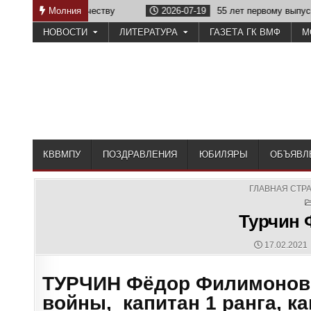
Skip
службе Отечеству
Молния
2026-07-19
55 лет первому выпуску КВВМ
to
НОВОСТИ
ЛИТЕРАТУРА
ГАЗЕТА ГК ВМФ
М
content
КВВМПУ
ПОЗДРАВЛЕНИЯ
ЮБИЛЯРЫ
ОБЪЯВЛ
ГЛАВНАЯ СТР
Турчин
PUBLISHED
17.02.2021
DATE:
ТУРЧИН Фёдор Филимоно
войны, капитан 1 ранга, 