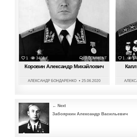
ON
1
3408
0 COMMENT
1
54
КОРОВИН
АЛЕКСАНДР
Коровин Александр Михайлович
Капл
МИХАЙЛОВИЧ
АЛЕКСАНДР БОНДАРЕНКО
25.06.2020
АЛЕКС
Post
← Next
navigation
Забояркин Александр Васильевич