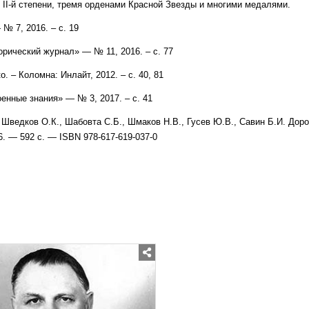
II-й степени, тремя орденами Красной Звезды и многими медалями.
 7, 2016. – с. 19
рический журнал» — № 11, 2016. – с. 77
 – Коломна: Инлайт, 2012. – с. 40, 81
енные знания» — № 3, 2017. – с. 41
 Шведков О.К., Шабовта С.Б., Шмаков Н.В., Гусев Ю.В., Савин Б.И. Дор
 — 592 с. — ISBN 978-617-619-037-0
Posted
in