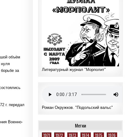
ьшой объём
 нуля
Литературный журнал "Морполит"
 борьбе за
состоялись
72 г. передал
Роман Окружков. "Подольский вальс"
ния Военно-
Метки
1971
1972
1973
1974
1975
1976