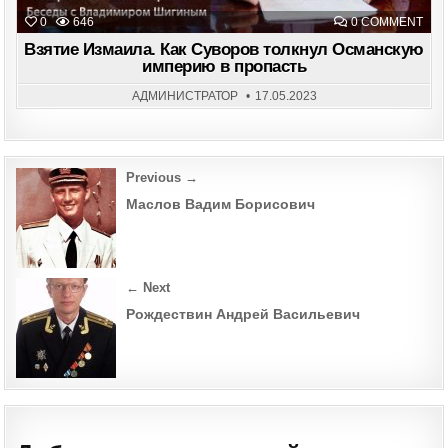
ON
0
646
0 COMMENT
ВЗЯ
ИЗМ
Взятие Измаила. Как Суворов толкнул Османскую
КАК
империю в пропасть
СУВ
ТОЛ
ОС
АДМИНИСТРАТОР
17.05.2023
ИМ
В
ПРО
Post
Previous →
navigation
Маслов Вадим Борисович
← Next
Рождествин Андрей Васильевич