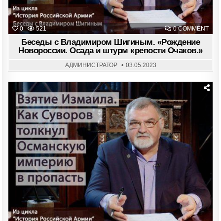
ON
0
521
0 COMMENT
БЕС
С
Беседы с Владимиром Шигиным. «Рождение
ВЛА
Новороссии. Осада и штурм крепости Очаков.»
ШИГ
«РО
НОВ
АДМИНИСТРАТОР
03.05.2023
ОСА
И
ШТУ
КРЕ
ОЧА
Posted
in