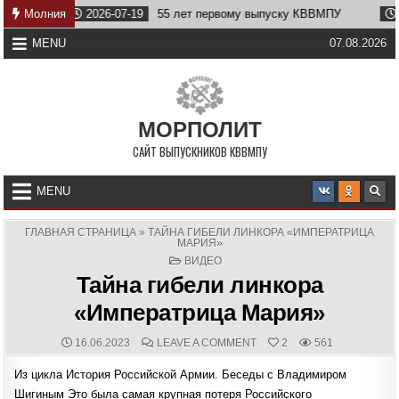
Skip
Молния
2026-07-19
55 лет первому выпуску КВВМПУ
2026-0
to
content
MENU
07.08.2026
МОРПОЛИТ
САЙТ ВЫПУСКНИКОВ КВВМПУ
MENU
ГЛАВНАЯ СТРАНИЦА
»
ТАЙНА ГИБЕЛИ ЛИНКОРА «ИМПЕРАТРИЦА
МАРИЯ»
POSTED
ВИДЕО
IN
Тайна гибели линкора
«Императрица Мария»
PUBLISHED
COMMENTS:
ON
16.06.2023
LEAVE A COMMENT
2
561
DATE:
ТАЙНА
ГИБЕЛИ
Из цикла История Российской Армии. Беседы с Владимиром
ЛИНКОРА
«ИМПЕРАТРИЦА
Шигиным Это была самая крупная потеря Российского
МАРИЯ»