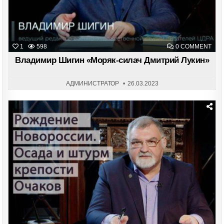
ON
1
598
0 COMMENT
ВЛА
ШИ
Владимир Шигин «Моряк-силач Дмитрий Лукин»
«МО
СИЛ
ДМИ
ЛУК
АДМИНИСТРАТОР
26.03.2023
Posted
in