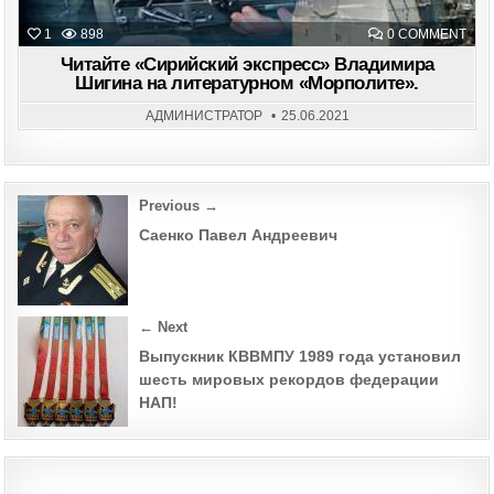
ON
1
898
0 COMMENT
ЧИТ
«СИ
Читайте «Сирийский экспресс» Владимира
ЭКС
Шигина на литературном «Морполите».
ВЛА
ШИ
НА
АДМИНИСТРАТОР
25.06.2021
ЛИТ
«МО
Post
Previous →
navigation
Саенко Павел Андреевич
← Next
Выпускник КВВМПУ 1989 года установил
шесть мировых рекордов федерации
НАП!