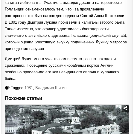
капитан-лейтенанты. Участие в высадке десанта на территорию
Голландии ознаменовалось тем, что «за проявленную
расторопность» был награжден орденом Святой Анны III степени.
В 1801 году Дмитрия Лукина произвели в капитаны второго ранга.
Также известно, что офицер удостоилась благодарности
знаменитого английского адмирала Нельсона (редчайший случай),
который оценил блестящую выучку подчиненных Лукину матросов
при подъеме парусов.
Дмитрий Лукин много участвовал в самых разных походах и
сражениях. Посещение русскими кораблями портов Англии
особенно прославило его как невиданного силача и кулачного
бойца.
Tagged
1981
,
Владимир Шигин
Похожие статьи
Posted
in