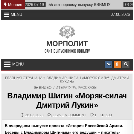
Skip
Молния
2026-07-19
55 лет первому выпуску КВВМПУ
2026-07-
to
content
MENU
07.08.2026
МОРПОЛИТ
САЙТ ВЫПУСКНИКОВ КВВМПУ
MENU
ГЛАВНАЯ СТРАНИЦА
»
ВЛАДИМИР ШИГИН «МОРЯК-СИЛАЧ ДМИТРИЙ
ЛУКИН»
POSTED
ВИДЕО
,
ЛИТЕРАТУРА
,
РАССКАЗЫ
IN
Владимир Шигин «Моряк-силач
Дмитрий Лукин»
PUBLISHED
COMMENTS:
ON
26.03.2023
LEAVE A COMMENT
1
600
DATE:
ВЛАДИМИР
ШИГИН
В очередном выпуске проекта «История Российской Армии.
«МОРЯК-
СИЛАЧ
Беседы с Владимиром Шигиным» его ведущий – писатель-
ДМИТРИЙ