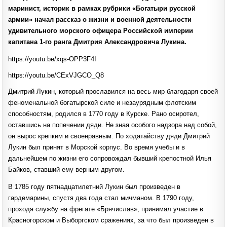
ЛУКИН»
маринист, историк в рамках рубрики «Богатыри русской
армии» начал рассказ о жизни и военной деятельности
удивительного морского офицера Российской империи
капитана 1-го ранга Дмитрия Александровича Лукина.
https://youtu.be/xqs-OPP3F4I
https://youtu.be/CExVJGCO_Q8
Дмитрий Лукин, который прославился на весь мир благодаря своей
феноменальной богатырской силе и незаурядным флотским
способностям, родился в 1770 году в Курске. Рано осиротел,
оставшись на попечении дяди. Не зная особого надзора над собой,
он вырос крепким и своенравным. По ходатайству дяди Дмитрий
Лукин был принят в Морской корпус. Во время учебы и в
дальнейшем по жизни его сопровождал бывший крепостной Илья
Байков, ставший ему верным другом.
В 1785 году пятнадцатилетний Лукин был произведен в
гардемарины, спустя два года стал мичманом. В 1790 году,
проходя службу на фрегате «Брячислав», принимал участие в
Красногорском и Выборгском сражениях, за что был произведен в