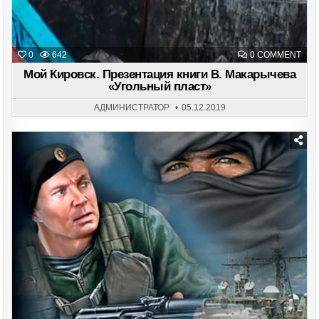
ON
0
642
0 COMMENT
МО
КИР
Мой Кировск. Презентация книги В. Макарычева
ПРЕ
«Угольный пласт»
КНИ
В.
МАК
АДМИНИСТРАТОР
05.12.2019
«УГ
ПЛА
Posted
in