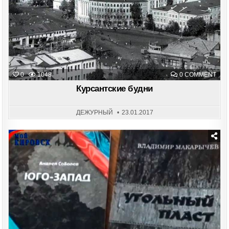
ON
0
1048
0 COMMENT
КУР
БУД
Курсантские будни
ДЕЖУРНЫЙ
23.01.2017
Posted
in