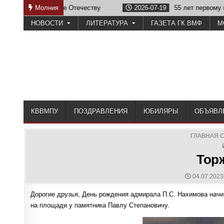
Skip
от на службе Отечеству
Молния
2026-07-19
55 лет первому выпуск
to
НОВОСТИ
ЛИТЕРАТУРА
ГАЗЕТА ГК ВМФ
М
content
КВВМПУ
ПОЗДРАВЛЕНИЯ
ЮБИЛЯРЫ
ОБЪЯВЛ
ГЛАВНАЯ 
Тор
PUBLISHE
04.07.2023
DATE:
Дорогие друзья, День рождения адмирала П.С. Нахимова начи
на площади у памятника Павлу Степановичу.