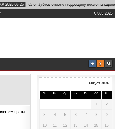
06-26
Олег Зубков отметил годовщину после нападения льва
И
07.08.2026
Август 2026
Пн
Вт
Ср
Чт
Пт
Сб
Вс
1
2
злагаем цветы
3
4
5
6
7
8
9
10
11
12
13
14
15
16