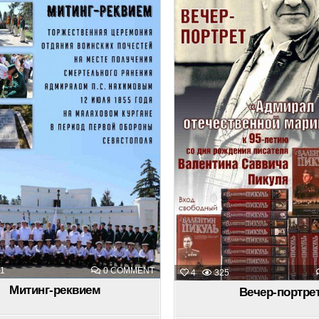
ON
1
0 COMMENT
4
325
МИТИНГ-
РЕКВИЕМ
Митинг-реквием
Вечер-портре