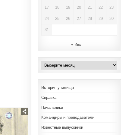
17
18
19
20
21
22
23
24
25
26
27
28
29
30
31
« Июл
Архивы
История училища
Справка
Начальники
Командиры и преподаватели
Известные выпускники