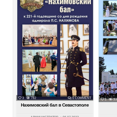
ON
3
782
0 COMMENT
1
33
НАХИМОВСКИЙ
БАЛ
Нахимовский бал в Севастополе
В
СЕВАСТОПОЛЕ