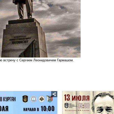
ую встречу с Сергеем Леонидовичем Гармашом.
Posted
Posted
in
in