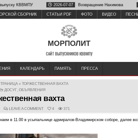
у КВВМПУ
2026-07-07
Возвращение Нахимова
2026-
ОРСКОЙ СБОРНИК
СТАТЬИ PDF
ФОТО
ВИДЕО
ПЕСН
МОРПОЛИТ
САЙТ ВЫПУСКНИКОВ КВВМПУ
ЕНИЯ
КАЛЕНДАРЬ
ПАМЯТЬ
ПРЕССА
СТРАНИЦА
»
ТОРЖЕСТВЕННАЯ ВАХТА
POSTED
ДОСУГ
,
ОБЪЯВЛЕНИЯ
IN
жественная вахта
D
COMMENTS:
ON
LEAVE A COMMENT
4
371
ТОРЖЕСТВЕННАЯ
ВАХТА
наем в 11.00 в усыпальнице адмиралов-Владимирском соборе, далее во