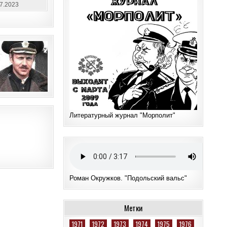
07.2023
Литературный журнал "Морполит"
Роман Окружков. "Подольский вальс"
Метки
1971
1972
1973
1974
1975
1976