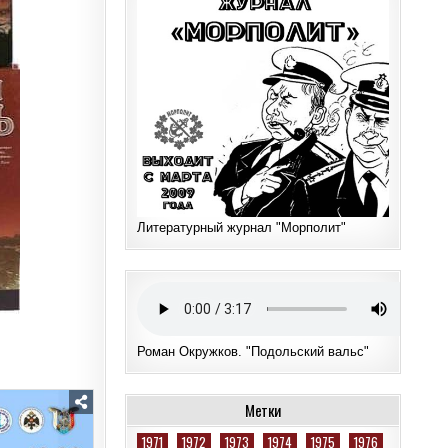
Литературный журнал "Морполит"
Роман Окружков. "Подольский вальс"
Метки
1971
1972
1973
1974
1975
1976