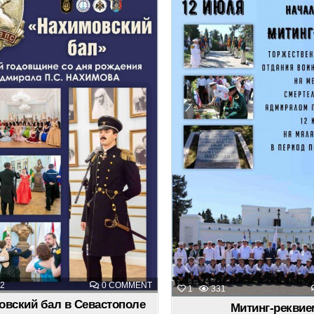
in
in
ON
2
0 COMMENT
1
331
НАХИМОВСКИЙ
АЯ
БАЛ
овский бал в Севастополе
Митинг-реквие
В