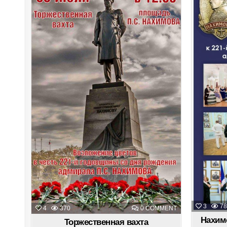
in
3
78
ON
4
370
0 COMMENT
ТОРЖЕСТВЕНН
Нахим
ВАХТА
Торжественная вахта