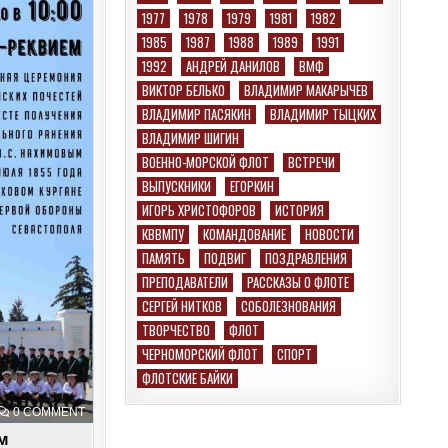
1977
1978
1979
1981
1982
1985
1987
1988
1989
1991
1992
АНДРЕЙ ДАНИЛОВ
ВМФ
ВИКТОР БЕЛЬКО
ВЛАДИМИР МАКАРЫЧЕВ
ВЛАДИМИР ПАСЯКИН
ВЛАДИМИР ТЫЦКИХ
ВЛАДИМИР ШИГИН
ВОЕННО-МОРСКОЙ ФЛОТ
ВСТРЕЧИ
ВЫПУСКНИКИ
ЕГОРКИН
ИГОРЬ ХРИСТОФОРОВ
ИСТОРИЯ
КВВМПУ
КОМАНДОВАНИЕ
НОВОСТИ
ПАМЯТЬ
ПОДВИГ
ПОЗДРАВЛЕНИЯ
ПРЕПОДАВАТЕЛИ
РАССКАЗЫ О ФЛОТЕ
СЕРГЕЙ НИТКОВ
СОБОЛЕЗНОВАНИЯ
ТВОРЧЕСТВО
ФЛОТ
ЧЕРНОМОРСКИЙ ФЛОТ
СПОРТ
ФЛОТСКИЕ БАЙКИ
ON
0 COMMENT
МИТИНГ-
РЕКВИЕМ
м