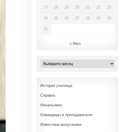
17
18
19
20
21
22
23
24
25
26
27
28
29
30
31
« Июл
Архивы
История училища
Справка
Начальники
Командиры и преподаватели
Известные выпускники