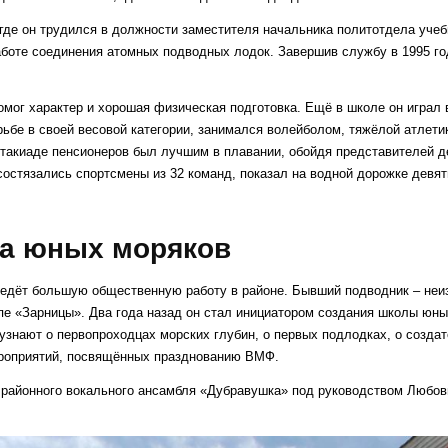
где он трудился в должности заместителя начальника политотдела учеб
боте соединения атомных подводных лодок. Завершив службу в 1995 го
ог характер и хорошая физическая подготовка. Ещё в школе он играл в
ьбе в своей весовой категории, занимался волейболом, тяжёлой атлети
ртакиаде пенсионеров был лучшим в плавании, обойдя представителей д
 состязались спортсмены из 32 команд, показал на водной дорожке девят
а юных моряков
едёт большую общественную работу в районе. Бывший подводник – неи
пе «Зарницы». Два года назад он стал инициатором создания школы юны
 узнают о первопроходцах морских глубин, о первых подлодках, о созда
ероприятий, посвящённых празднованию ВМФ.
х районного вокального ансамбля «Дубравушка» под руководством Любо