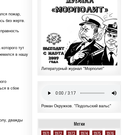
ился пожар,
сь без жертв.
справность
 которого тут
тремился в нашу
Литературный журнал "Морполит"
мого
ься в сбое
Роман Окружков. "Подольский вальс"
колу, дважды
Метки
1971
1972
1973
1974
1975
1976