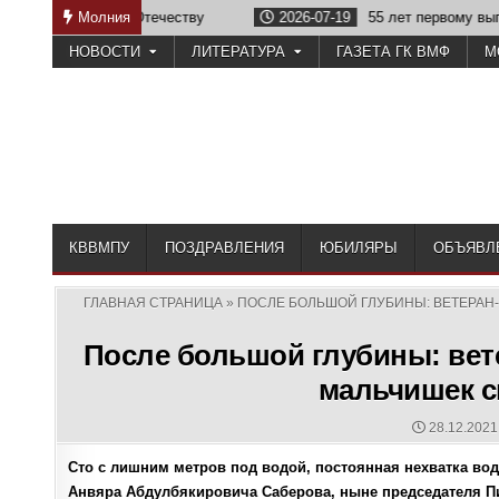
Skip
еству
Молния
2026-07-19
55 лет первому выпуску КВВМПУ
to
НОВОСТИ
ЛИТЕРАТУРА
ГАЗЕТА ГК ВМФ
М
content
КВВМПУ
ПОЗДРАВЛЕНИЯ
ЮБИЛЯРЫ
ОБЪЯВЛ
ГЛАВНАЯ СТРАНИЦА
»
ПОСЛЕ БОЛЬШОЙ ГЛУБИНЫ: ВЕТЕРАН
После большой глубины: вет
мальчишек с
PUBLISHE
28.12.2021
DATE:
Сто с лишним метров под водой, постоянная нехватка вод
Анвяра Абдулбякировича Саберова, ныне председателя П