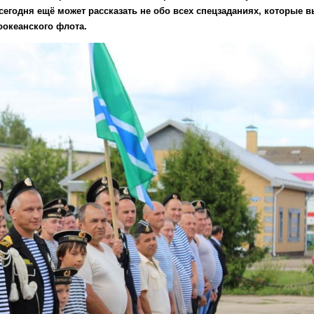
ИЗ
егодня ещё может рассказать не обо всех спецзаданиях, которые 
ПИЛЬНЫ
УЧИТ
оокеанского флота.
СЕЛЬСКИХ
МАЛЬЧИШЕК
СМЕЛОСТИ
И
ВЫНОСЛИВОСТИ