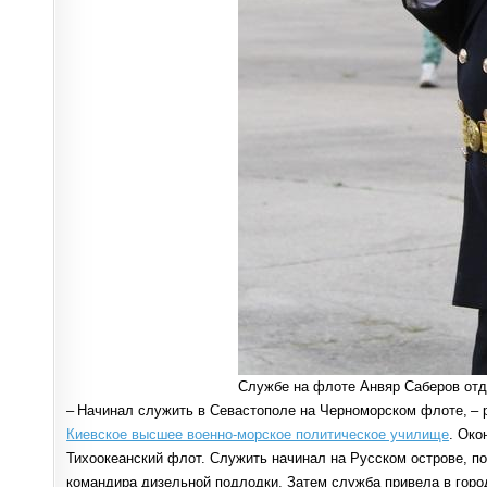
Службе на флоте Анвяр Саберов отда
– Начинал служить в Севастополе на Черноморском флоте, – р
Киевское высшее военно-морское политическое училище
. Око
Тихоокеанский флот. Служить начинал на Русском острове, п
командира дизельной подлодки. Затем служба привела в горо