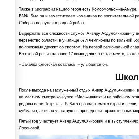
Также в биографии нашего героя есть Комсомольск-на-Амуре, 
ВМФ. Был он и заместителем командира по воспитательной ра
Саберов вернулся в родной район.
Выдержать все сложности службы Анвяру Абдулбякировичу пом
первенство области, в училище был чемпионом по вольной бор
по-прежнему дружит со спортом. На первой региональной спа
Во второй раз из пловцов 17 команд занял пятое место, когда
– Закалка флотская осталась, – улыбается он.
Школ
После выхода на заслуженный отдых Анвяр Абдулбякирович в
на местном смотре-конкурсе «Мальчишник» и на районном эта
родном селе Петряксы. Ребята проводят смотр строя и песни,
субмарин, активно участвуют в проведении торжественных м
Пятый год участвует Анвяр Абдулбякирович и в выступления
Лохоновой.