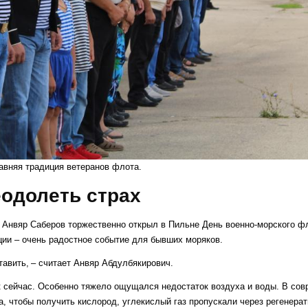
вняя традиция ветеранов флота.
одолеть страх
ий Анвяр Саберов торжественно открыл в Пильне День военно-морского фл
ии – очень радостное событие для бывших моряков.
авить, – считает Анвяр Абдулбякирович.
ак сейчас. Особенно тяжело ощущался недостаток воздуха и воды. В со
а, чтобы получить кислород, углекислый газ пропускали через регенера