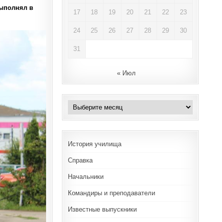
выполнял в
17
18
19
20
21
22
23
24
25
26
27
28
29
30
31
« Июл
Архивы
История училища
Справка
Начальники
Командиры и преподаватели
Известные выпускники