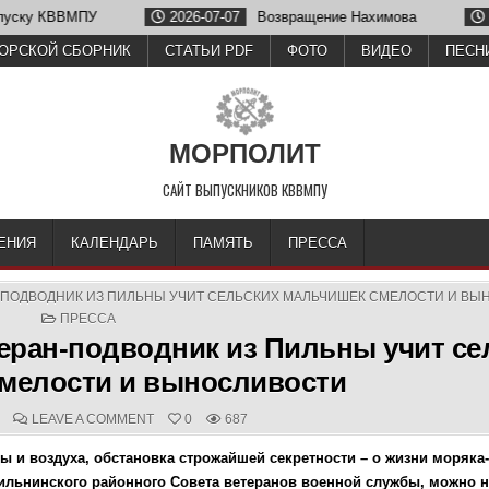
2026-07-07
Возвращение Нахимова
2026-06-26
Олег Зубко
ОРСКОЙ СБОРНИК
СТАТЬИ PDF
ФОТО
ВИДЕО
ПЕСН
МОРПОЛИТ
САЙТ ВЫПУСКНИКОВ КВВМПУ
ЕНИЯ
КАЛЕНДАРЬ
ПАМЯТЬ
ПРЕССА
-ПОДВОДНИК ИЗ ПИЛЬНЫ УЧИТ СЕЛЬСКИХ МАЛЬЧИШЕК СМЕЛОСТИ И В
POSTED
ПРЕССА
IN
еран-подводник из Пильны учит се
мелости и выносливости
D
COMMENTS:
ON
LEAVE A COMMENT
0
687
ПОСЛЕ
БОЛЬШОЙ
ы и воздуха, обстановка строжайшей секретности – о жизни моряка
ГЛУБИНЫ:
ВЕТЕРАН-
ильнинского районного Совета ветеранов военной службы, можно н
ПОДВОДНИК