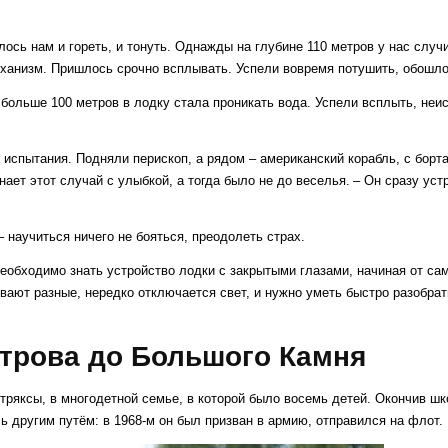
.
лось нам и гореть, и тонуть. Однажды на глубине 110 метров у нас случ
ханизм. Пришлось срочно всплывать. Успели вовремя потушить, обошло
 больше 100 метров в лодку стала проникать вода. Успели всплыть, неи
испытания. Подняли перископ, а рядом – американский корабль, с борта
ает этот случай с улыбкой, а тогда было не до веселья. – Он сразу ус
 научиться ничего не бояться, преодолеть страх.
 необходимо знать устройство лодки с закрытыми глазами, начиная от са
вают разные, нередко отключается свет, и нужно уметь быстро разобрат
строва до Большого Камня
тряксы, в многодетной семье, в которой было восемь детей. Окончив ш
 другим путём: в 1968‑м он был призван в армию, отправился на флот.