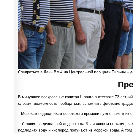
Собираться в День ВМФ на Центральной площади Пильны – да
Пре
В минувшее воскресенье капитан II ранга в отставке 72‑летн
словам, возможность пообщаться, вспомнить флотские традиц
– Морякам-подводникам советского времени нужно памятник ст
– Условия на дизельной лодке тогда были совсем не такие, к
подлодках воду и кислород получают из морской воды. А тогд