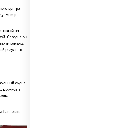
ного центра
ду, Анвяр
 хоккей на
кой. Сегодня он
евяти команд.
ый результат.
зменный судья
х моряков в
телях
ви Павловны