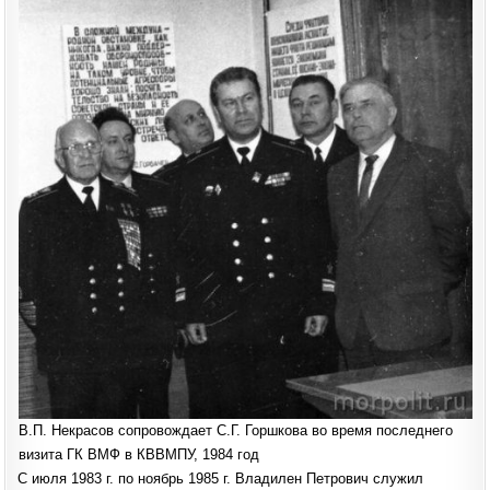
В.П. Некрасов сопровождает С.Г. Горшкова во время последнего
визита ГК ВМФ в КВВМПУ, 1984 год
С июля 1983 г. по ноябрь 1985 г. Владилен Петрович служил