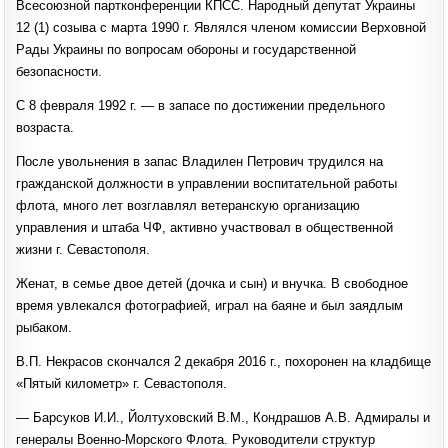
Всесоюзной партконференции КПСС. Народный депутат Украины
12 (1) созыва с марта 1990 г. Являлся членом комиссии Верховной
Рады Украины по вопросам обороны и государственной
безопасности.
С 8 февраля 1992 г. — в запасе по достижении предельного
возраста.
После увольнения в запас Владилен Петрович трудился на
гражданской должности в управлении воспитательной работы
флота, много лет возглавлял ветеранскую организацию
управления и штаба ЧФ, активно участвовал в общественной
жизни г. Севастополя.
Женат, в семье двое детей (дочка и сын) и внучка. В свободное
время увлекался фотографией, играл на баяне и был заядлым
рыбаком.
В.П. Некрасов скончался 2 декабря 2016 г., похоронен на кладбище
«Пятый километр» г. Севастополя.
— Барсуков И.И., Йолтуховский В.М., Кондрашов А.В. Адмиралы и
генералы Военно-Морского Флота. Руководители структур