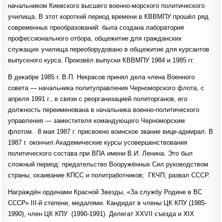
начальником Киевского высшего военно-морского политического
училища. В этот короткий период времени в КВВМПУ прошёл ряд
современных преобразований: была создана лаборатория
профессионального отбора, общежитие для гражданских
служащих училища переоборудовано в общежитие для курсантов
выпускного курса. Произвёл выпуски КВВМПУ 1984 и 1985 гг.
В декабре 1985 г. В.П. Некрасов принял дела члена Военного
совета — начальника политуправления Черноморского флота, с
апреля 1991 г., в связи с реорганизацией политорганов, его
должность переименована в начальника военно-политического
управления — заместителя командующего Чер­номорским
флотом. 8 мая 1987 г. присвоено воинское звание вице-адмирал. В
1987 г. окончил Академические курсы усовершенствования
политического состава при ВПА имени В.И. Ленина. Это был
сложный период: предательство Вооружённых Сил руководством
страны; охаивание КПСС и политработников; ГКЧП; развал СССР.
Награждён орденами Красной Звезды, «За службу Родине в ВС
СССР» III-й степени, медалями. Кандидат в члены ЦК КПУ (1985-
1990), член ЦК КПУ (1990-1991). Делегат XXVII съезда и XIX