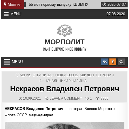
Skip
9
55 лет первому выпуску КВВМПУ
Молния
2026-07-07
Возвращени
to
content
MENU
07.08.2026
МОРПОЛИТ
САЙТ ВЫПУСКНИКОВ КВВМПУ
MENU
ГЛАВНАЯ СТРАНИЦА
»
НЕКРАСОВ ВЛАДИЛЕН ПЕТРОВИЧ
POSTED
НАЧАЛЬНИКИ УЧИЛИЩА
IN
Некрасов Владилен Петрович
PUBLISHED
COMMENTS:
ON
10.09.2021
LEAVE A COMMENT
1
3366
DATE:
НЕКРАСОВ
ВЛАДИЛЕН
НЕКРАСОВ Владилен Петрович
— ветеран Военно-Морского
ПЕТРОВИЧ
Флота СССР, вице-адмирал.