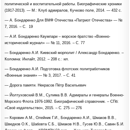
политической и воспитательной работы. Биографические хроники
(1917-2013). — М.: Клуб адмиралов, Кучково поле, 2014. — 432 с.
— А. Бондаренко Для ВМФ Отечества «Патриот Отечества» — №
7, 2016. – С. 19
— А.И. Бондаренко Квумпари – морское братство «Военно-
исторический журнал» — № 11, 2016. – С. 77
— Бондаренко А.И. Киевский морполит / Александр Бондаренко. –
Коломна: Инлайт, 2012. – 208 с.: ил.
— Бондаренко А.И. Подготовка флотских политработников
«Военные знания» — № 3, 2017. – С. 41
— Дорога памяти. Некрасов Пётр Васильевич
— Йолтуховский В.М., Сулима В.В. Адмиралы и генералы Военно-
Морского Флота 1976-1992. Биографический справочник. – СПб:
«Своё издательство», 2015. – С. 275 — 276
— Коровин А.М., Олейник Г.И., Бондаренко А.И., Шмаков В.В.,
Шведков О.К., Шабовта С.Б., Шмаков Н.В., Гусев Ю.В., Савин Б.И.