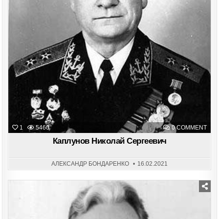
ON
1
5460
0 COMMENT
КАП
НИК
Каплунов Николай Сергеевич
СЕР
АЛЕКСАНДР БОНДАРЕНКО
16.02.2021
Posted
in