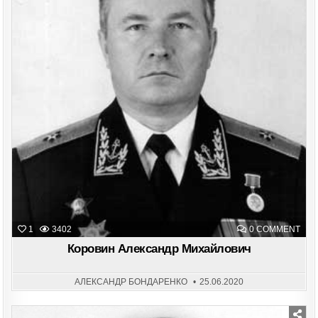
ON
1
3402
0 COMMENT
КОР
АЛЕ
Коровин Александр Михайлович
МИХ
АЛЕКСАНДР БОНДАРЕНКО
25.06.2020