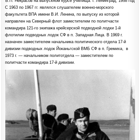
В.П. Некрасов на выпускном курсе училища. г. Ленинград, 1958 год
С 1963 по 1967 гг. являлся слушателем военно-морского
факультета ВПА имени В.И. Ленина, по выпуску из которой
направлен на Северный флот заместителем по политчасти
командира 121-го экипажа крейсерской подводной лодки 1-й
флотилии подводных лодок СФ в п. Западная Лица. В 1969 г.
назначен заместителем начальника политического отдела 17-й
дивизии подводных лодок Йоканьгской ВМБ СФ в п. Гремиха, в
1973 г. — начальником политотдела — заместителем по
политчасти командира 17-й диви­зии.