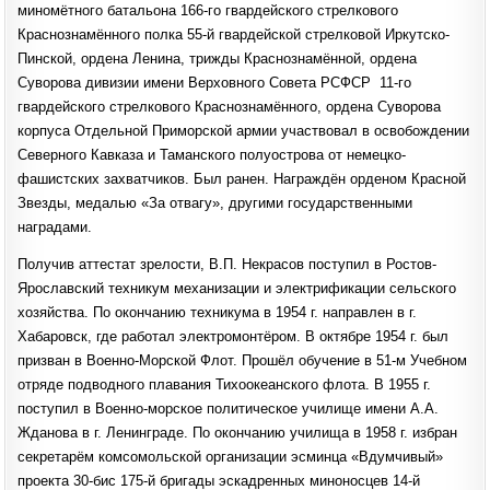
миномётного батальона 166-го гвардейского стрелкового
Краснознамённого полка 55-й гвардейской стрелковой Иркутско-
Пинской, ордена Ленина, трижды Краснознамённой, ордена
Суворова дивизии имени Верховного Совета РСФСР 11-го
гвардейского стрелкового Краснознамённого, ордена Суворова
корпуса Отдельной Приморской армии участвовал в освобождении
Северного Кавказа и Таманского полуострова от немецко-
фашистских захватчиков. Был ранен. Награждён орденом Красной
Звезды, медалью «За отвагу», другими государственными
наградами.
Получив аттестат зрелости, В.П. Некрасов поступил в Ростов-
Ярославский техникум механизации и электри­фикации сельского
хозяйства. По окончанию техникума в 1954 г. направлен в г.
Хабаровск, где работал электромонтёром. В октябре 1954 г. был
призван в Военно-Морской Флот. Прошёл обучение в 51-м Учебном
отряде подводного плавания Тихоокеанского флота. В 1955 г.
поступил в Военно-морское политическое училище имени А.А.
Жданова в г. Ленинграде. По окончанию училища в 1958 г. избран
секретарём комсомольской организации эсминца «Вдумчивый»
проекта 30-бис 175-й бригады эскадренных миноносцев 14-й