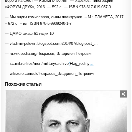
Дорога на флот — КВВМПУ 50 лет. — Харьков: Типография
«ФОРУМ ДРУК», 2016. — 592 с. — ISBN 978-617-619-037-0
— Мы внуки комиссаров, сыны политруков. – М.: ПЛАНЕТА, 2017.
– 672 с. – ил. ISBN 978-5-9909240-1-7
— ЦАМО шкаф 61 ящик 10
— vladimir-pelevin.blogspot.com›2014/07/blog-post_…
— ru.wikipedia.org›Некрасов, Владилен Петрович
— sc.mil.ru›files/morf/military/archive
/
Flag_rodiny
…
— wikizero.com›uk/Некрасов_Владилен_Петрович
Похожие статьи
Posted
in