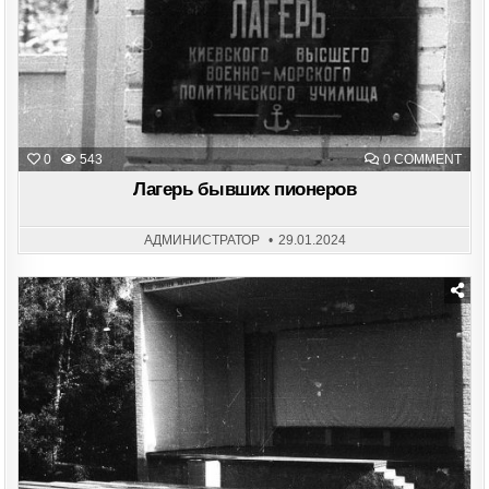
ON
0
543
0 COMMENT
ЛАГ
БЫ
Лагерь бывших пионеров
ПИО
АДМИНИСТРАТОР
29.01.2024
Posted
in