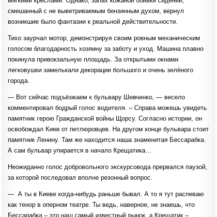
мягкими креслами. Однако, запах кожаной обивки сидений,
смешанный с не выветриваемым бензинным духом, вернул
возникшие было фантазии к реальной действительности.
Тихо заурчал мотор, демонстрируя своим ровным механическим
голосом благодарность хозяину за заботу и уход. Машина плавно
покинула привокзальную площадь. За открытыми окнами
легковушки замелькали декорации большого и очень зелёного
города.
— Вот сейчас подъёзжаем к бульвару Шевченко, — весело
комментировал бодрый голос водителя. – Справа можешь увидеть
памятник герою Гражданской войны Щорсу. Согласно истории, он
освобождал Киев от петлюровцев. На другом конце бульвара стоит
памятник Ленину. Там же находится наша знаменитая Бессарабка.
А сам бульвар упирается в начало Крещатика…
Неожиданно голос добровольного экскурсовода прервался паузой,
за которой последовал вполне резонный вопрос.
— А ты в Киеве когда-нибудь раньше бывал. А то я тут распеваю
как тенор в оперном театре. Ты ведь, наверное, не знаешь, что
Бессарабка – это наш самый известный рынок, а Крещатик –