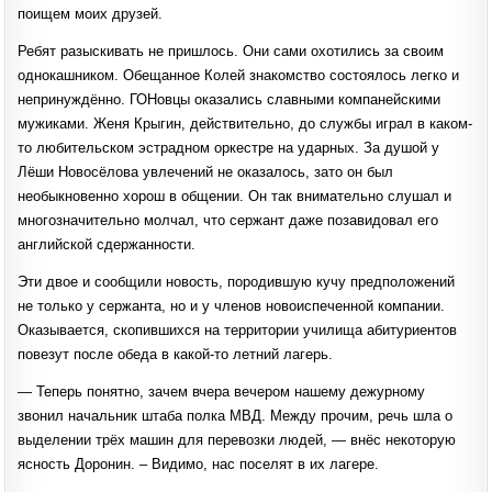
поищем моих друзей.
Ребят разыскивать не пришлось. Они сами охотились за своим
однокашником. Обещанное Колей знакомство состоялось легко и
непринуждённо. ГОНовцы оказались славными компанейскими
мужиками. Женя Крыгин, действительно, до службы играл в каком-
то любительском эстрадном оркестре на ударных. За душой у
Лёши Новосёлова увлечений не оказалось, зато он был
необыкновенно хорош в общении. Он так внимательно слушал и
многозначительно молчал, что сержант даже позавидовал его
английской сдержанности.
Эти двое и сообщили новость, породившую кучу предположений
не только у сержанта, но и у членов новоиспеченной компании.
Оказывается, скопившихся на территории училища абитуриентов
повезут после обеда в какой-то летний лагерь.
— Теперь понятно, зачем вчера вечером нашему дежурному
звонил начальник штаба полка МВД. Между прочим, речь шла о
выделении трёх машин для перевозки людей, — внёс некоторую
ясность Доронин. – Видимо, нас поселят в их лагере.