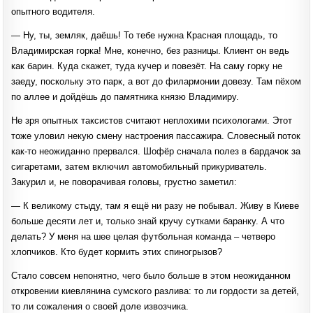
опытного водителя.
— Ну, ты, земляк, даёшь! То тебе нужна Красная площадь, то
Владимирская горка! Мне, конечно, без разницы. Клиент он ведь
как барин. Куда скажет, туда кучер и повезёт. На саму горку не
заеду, поскольку это парк, а вот до филармонии довезу. Там пёхом
по аллее и дойдёшь до памятника князю Владимиру.
Не зря опытных таксистов считают неплохими психологами. Этот
тоже уловил некую смену настроения пассажира. Словесный поток
как-то неожиданно прервался. Шофёр сначала полез в бардачок за
сигаретами, затем включил автомобильный прикуриватель.
Закурил и, не поворачивая головы, грустно заметил:
— К великому стыду, там я ещё ни разу не побывал. Живу в Киеве
больше десяти лет и, только знай кручу сутками баранку. А что
делать? У меня на шее целая футбольная команда – четверо
хлопчиков. Кто будет кормить этих спиногрызов?
Стало совсем непонятно, чего было больше в этом неожиданном
откровении киевлянина сумского разлива: то ли гордости за детей,
то ли сожаления о своей доле извозчика.