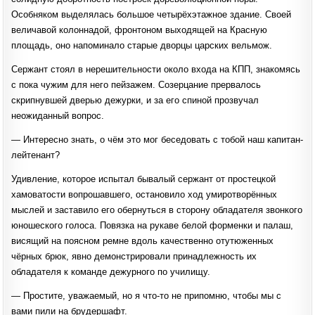
Особняком выделялась большое четырёхэтажное здание. Своей
величавой колоннадой, фронтоном выходящей на Красную
площадь, оно напоминало старые дворцы царских вельмож.
Сержант стоял в нерешительности около входа на КПП, знакомясь
с пока чужим для него пейзажем. Созерцание прервалось
скрипнувшей дверью дежурки, и за его спиной прозвучал
неожиданный вопрос.
— Интересно знать, о чём это мог беседовать с тобой наш капитан-
лейтенант?
Удивление, которое испытал бывалый сержант от простецкой
хамоватости вопрошавшего, остановило ход умиротворённых
мыслей и заставило его обернуться в сторону обладателя звонкого
юношеского голоса. Повязка на рукаве белой форменки и палаш,
висящий на поясном ремне вдоль качественно отутюженных
чёрных брюк, явно демонстрировали принадлежность их
обладателя к команде дежурного по училищу.
— Простите, уважаемый, но я что-то не припомню, чтобы мы с
вами пили на брудершафт.