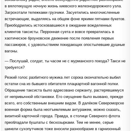
в вялотекущую ночную жизнь киевского железнодорожного узла.
Загрохотали тележками грузчики. Засуетились многочисленные
встречающие, выделяясь на общем фоне яркими пятнами букетов.
Приободрились истосковавшиеся в ожидании вожделенных
клиентов таксисты. Перронная суета и вовсе превратилась в
хаотическое броуновское движение после появления первых
пассажиров, с удовольствием покидающих опостылевшие душные
вагоны.
— Послушай, солдат, ты часом не с мурманского поезда? Такси не
требуется?
Резкий голос разбитного мужика лет сорока окончательно выбил
остатки сна из бывшего обитателя плацкартной вагонной полки.
Обращение таксиста было адресовано сержанту, растерявшемуся
от непривычной обстановки. Его смущение было вызвано, прежде
всего, его собственным внешним видом. В далёком Североморске
военная форма была неотъемлемым антуражем, можно сказать,
визитной карточкой города. Правда, в столице Северного флота
преобладали бушлаты с бескозырками. Тем не менее, серые
шинели сухопутчиков тоже вносили разнообразие в гарнизонный