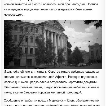
ночной темноты не смогли освежить зной прошлого дня. Прогноз
на очередное городское пекло легко угадывался безо всяких
метеосводок.
Июль юбилейного для страны Советов года с избытком одаривал
киевлян климатом экваториальной Африки. Изрядно надоевшие
жаркие дни очень редко слегка остужались короткими дождями.
Обильные грозовые ливни, щедро посылаемые небесами в мае и
июне, уже не баловали горожан желанной прохладой.
Сообщение о прибытии поезда Мурманск – Киев, объявленное по
вокзальному радио, внесло возбуждённо-радостное разнообразие