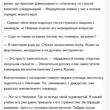
ритме, где братская фамильярность сочеталась со строгой
воинской субординацией. – Медицинская книжка у вас в полном
порядке, можете идти.
Сержант облегчённо вздохнул после странного общения с
начмедом, но Небукин огорчил его неожиданным вопросом:
— Судя по лирам на ваших погонах вы, очевидно, музыкант?
— В некотором роде да. Служил начальником клуба. Играю на
фортепиано, аккордеоне и на духовых инструментах.
— Это просто замечательно, — обрадовался своему открытию
начальник санчасти. – Обязательно доложу о вас заместителю
командира батальона капитану 2 ранга Жукову.
Впечатлением о посещении главного медика училища захотелось
поделиться с Николаем. Тот, сменившись с дежурства, сам
разыскал новоявленного товарища.
— Это ты о Небукине. Так он всегда такой чудаковатый. В нашей
учебке все уже давно привыкли к его странностям. Не обращай
внимания, просто у человека мания величия. Пойдём лучше