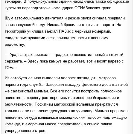
технарей. В полуциркульном здании находились также офицерские
курсы по переподготовке командиров ОСНАЗовских групп.
Шум автомобильного двигателя и резкие звуки сигнала прервали
завязавшуюся беседу. Николай бросился открывать ворота. На
территорию училища въехал ПАЗик с чёрными номерами,
свидетельствующими о его принадлежности к военному
ведомству.
— Ура, завтрак приехал, — радостно возвестил новый знакомый
сержанта. – Здесь пока камбуз не работает, вот и возят варево с
ГОНа.
Из автобуса лениво выползли человек пятнадцать матросов
первого года службы. Завершил высадку флотского десанта такой
же салажистый мичман. Все его попытки построить полусонное
воинство в шеренгу растворялись в атмосфере безразличия и
безмятежности. Пофигизм матросской вольницы прекратился
только после появления дежурного по училищу. Мичман прорычал
непонятно откуда взявшимся командирским голосом надлежащую
команду, и аморфная масса превратилась в синюю линию
упорядоченного строя.