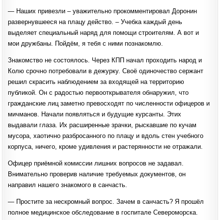
— Наших привезли – уважительно прокомментировал Доронин
развернувшееся на плацу действо. – Учебка каждый день
выделяет специальный наряд для помощи строителям. А вот и
мои дружбаны. Пойдём, я тебя с ними познакомлю.
Знакомство не состоялось. Через КПП начал проходить народ и
Колю срочно потребовали в дежурку. Своё одиночество сержант
решил скрасить наблюдением за входящей на территорию
публикой. Он с радостью первооткрывателя обнаружил, что
гражданские лиц заметно превосходят по численности офицеров и
мичманов. Начали появляться и будущие курсанты. Этих
выдавали глаза. Их расширенные зрачки, рыскавшие по кучам
мусора, хаотично разбросанного по плацу и вдоль стен учебного
корпуса, ничего, кроме удивления и растерянности не отражали.
Офицер приёмной комиссии лишних вопросов не задавал.
Внимательно проверив наличие требуемых документов, он
направил нашего знакомого в санчасть.
— Простите за нескромный вопрос. Зачем в санчасть? Я прошёл
полное медицинское обследование в госпитале Североморска.