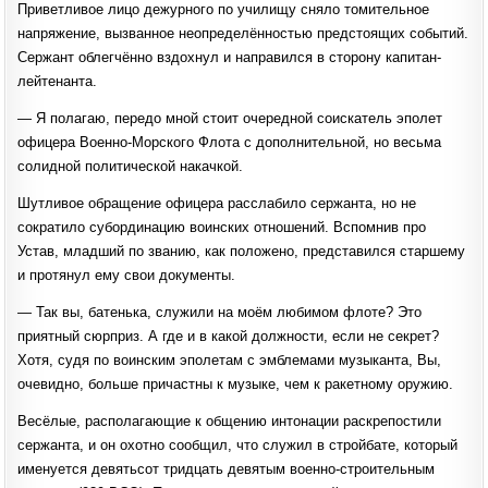
Приветливое лицо дежурного по училищу сняло томительное
напряжение, вызванное неопределённостью предстоящих событий.
Сержант облегчённо вздохнул и направился в сторону капитан-
лейтенанта.
— Я полагаю, передо мной стоит очередной соискатель эполет
офицера Военно-Морского Флота с дополнительной, но весьма
солидной политической накачкой.
Шутливое обращение офицера расслабило сержанта, но не
сократило субординацию воинских отношений. Вспомнив про
Устав, младший по званию, как положено, представился старшему
и протянул ему свои документы.
— Так вы, батенька, служили на моём любимом флоте? Это
приятный сюрприз. А где и в какой должности, если не секрет?
Хотя, судя по воинским эполетам с эмблемами музыканта, Вы,
очевидно, больше причастны к музыке, чем к ракетному оружию.
Весёлые, располагающие к общению интонации раскрепостили
сержанта, и он охотно сообщил, что служил в стройбате, который
именуется девятьсот тридцать девятым военно-строительным