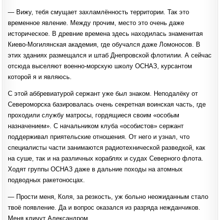
— Вижу, тебя смущает захламлённость территории. Так это
временное явление. Между прочим, место это очень даже
историческое. В древние времена здесь находилась знаменитая
Киево-Могилянская академия, где обучался даже Ломоносов. В
этих зданиях размещался и штаб Днепровской флотилии. А сейчас
отсюда выселяют военно-морскую школу ОСНАЗ, курсантом
которой я и являюсь.
С этой аббревиатурой сержант уже был знаком. Неподалёку от
Североморска базировалась очень секретная воинская часть, где
проходили службу матросы, гордящиеся своим «особым
назначением». С начальником клуба «особистов» сержант
поддерживал приятельские отношения. От него и узнал, что
специалисты части занимаются радиотехнической разведкой, как
на суше, так и на различных кораблях и судах Северного флота.
Ходят группы ОСНАЗ даже в дальние походы на атомных
подводных ракетоносцах.
— Прости меня, Коля, за резкость, уж больно неожиданным стало
твоё появление. Да и вопрос оказался из разряда нежданчиков.
Меня кличут Александром.