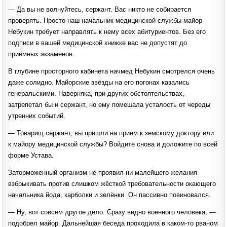
— Да вы не волнуйтесь, сержант. Вас никто не собирается
проверять. Просто наш начальник медицинской службы майор
Небукин требует направлять к нему всех абитуриентов. Без его
подписи в вашей медицинской книжке вас не допустят до
приёмных экзаменов.
В глубине просторного кабинета начмед Небукин смотрелся очень
даже солидно. Майорские звёзды на его погонах казались
генеральскими. Наверняка, при других обстоятельствах,
затрепетал бы и сержант, но ему помешала усталость от череды
утренних событий.
— Товарищ сержант, вы пришли на приём к земскому доктору или
к майору медицинской службы? Войдите снова и доложите по всей
форме Устава.
Заторможенный организм не проявил ни малейшего желания
взбрыкивать против слишком жёсткой требовательности окающего
начальника йода, карболки и зелёнки. Он пассивно повиновался.
— Ну, вот совсем другое дело. Сразу видно военного человека, —
подобрел майор. Дальнейшая беседа проходила в каком-то рваном