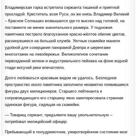
Владимирская горка встретила сержанта тишиной и приятной
прохладой. Креститель всея Руси, он же князь Владимир Великий
– Красное Солнышко возвышался где-то высоко над головой, на
постаменте не менее значительного размера. У подножия
памятника пестрело благоуханное красно-жёлтое обилие цветов,
раскинувшееся на большой клумбе. Уютные скамейки манили
удобной для созерцания панорамой Днепра и шеренгами
многоэтажек на левобережье. Великолепное сочетание
первозданной зелени и индустриального пейзажа на фоне водной
глади могучей реки впечатляло.
Долго любоваться красивым видом не удалось. Безлюдное
пространство около памятника заполнили незаметно появившиеся
фигуры двух милиционеров. Старшего лейтенанта и
сопровождающего его старшину явно заинтересовала странная
одинокая фигура, сидящая на скамейке.
— Товарищ сержант, предъявите вашу увольнительную –
потребовал милицейский офицер.
Пребывающий в полудремотном, умиротворённом состоянии мозг