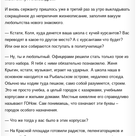
И вновь сержанту пришлось уже в третий раз за утро выкладывать
сокращённое до неприличия жизнеописание, заполняя вакуум
любопытства нового знакомого.
— Кстати, Коля, куда денется ваша школа с кучей курсантов? Вас
переводят в какое-то другое место? А с курсантами что будет?
Или они все собираются поступать в политучилище?
— Ну, ты и любопытный. Офицерами решили стать только трое из
этого набора. Я тебя с ними обязательно познакомлю. Женя
Крыгин, кстати, музыкант, играет на ударных. А школа наша в
основном находится на Рыбальском острове, недалеко отсюда.
Обычно мы ходим туда пешком, само собой разумеется, строем.
Это не просто учебка, а целый городок с казармами, учебными
корпусами и жилыми домами. Местные киевляне его справедливо
называют ГОНом. Сам понимаешь, что означают эти буквы –
городок особого назначения.
— Что же тогда у вас было в этих корпусах?
— На Красной площади готовили радистов, пеленгаторщиков и