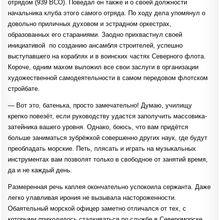
отрядом (939 ВСО). Поведал он также и о своей должности
начальника клуба этого самого отряда. По ходу дела упомянул о
довольно приличных духовом и эстрадном оркестрах,
образованных его стараниями. Заодно прихвастнул своей
инициативой по созданию ансамбля строителей, успешно
выступавшего на кораблях и в воинских частях Северного флота.
Короче, одним махом выложил все свои заслуги в организации
художественной самодеятельности в самом передовом флотском
стройбате.
— Вот это, батенька, просто замечательно! Думаю, училищу
крепко повезёт, если руководству удастся заполучить массовика-
затейника вашего уровня. Однако, боюсь, что вам придётся
больше заниматься зубрёжкой совершенно других наук, где будут
преобладать морские. Петь, плясать и играть на музыкальных
инструментах вам позволят только в свободное от занятий время,
да и не каждый день.
Размеренная речь каплея окончательно успокоила сержанта. Даже
легко улавливая ирония не вызывала настороженности.
Обаятельный морской офицер заметно отличался от тех, с
которыми приходилось сталкиваться по службе в Североморске.