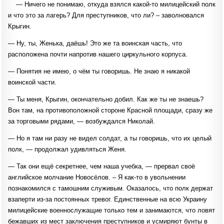
— Ничего не понимаю, откуда взялся какой-то милицейский полк
и что это за лагерь? Для преступников, что ли? – заволновался
Крыгин.
— Ну, ты, Женька, даёшь! Это же та воинская часть, что
расположена почти напротив нашего циркульного корпуса.
— Понятия не имею, о чём ты говоришь. Не знаю я никакой
воинской части.
— Ты меня, Крыгин, окончательно добил. Как же ты не знаешь?
Вон там, на противоположной стороне Красной площади, сразу же
за торговыми рядами, — возбуждался Николай.
— Но я там ни разу не видел солдат, а ты говоришь, что их целый
полк, — продолжал удивляться Женя.
— Так они ещё секретнее, чем наша учебка, — прервал своё
английское молчание Новосёлов. – Я как-то в увольнении
познакомился с тамошним служивым. Оказалось, что полк держат
взаперти из-за постоянных тревог. Единственные на всю Украину
милицейские военнослужащие только тем и занимаются, что ловят
бежавших из мест заключения преступников и усмиряют бунты в