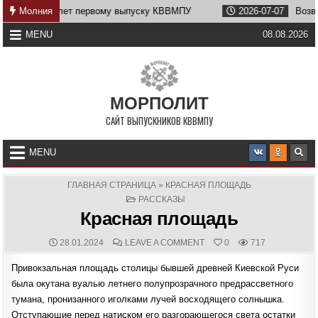
Skip
 первому выпуску КВВМПУ
Молния
2026-07-07
Возвращение Нахимов
to
content
MENU
08.08.2026
МОРПОЛИТ
САЙТ ВЫПУСКНИКОВ КВВМПУ
MENU
ГЛАВНАЯ СТРАНИЦА
»
КРАСНАЯ ПЛОЩАДЬ
POSTED
РАССКАЗЫ
IN
Красная площадь
PUBLISHED
COMMENTS:
ON
28.01.2024
LEAVE A COMMENT
0
717
DATE:
КРАСНАЯ
ПЛОЩАДЬ
Привокзальная площадь столицы бывшей древней Киевской Руси
была окутана вуалью летнего полупрозрачного предрассветного
тумана, пронизанного иголками лучей восходящего солнышка.
Отступающие перед натиском его разгорающегося света остатки