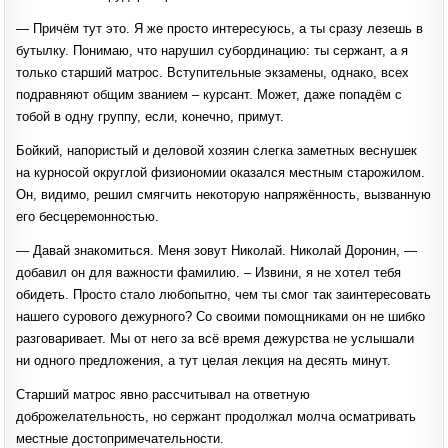
— Причём тут это. Я же просто интересуюсь, а ты сразу лезешь в
бутылку. Понимаю, что нарушил субординацию: ты сержант, а я
только старший матрос. Вступительные экзамены, однако, всех
подравняют общим званием – курсант. Может, даже попадём с
тобой в одну группу, если, конечно, примут.
Бойкий, напористый и деловой хозяин слегка заметных веснушек
на курносой округлой физиономии оказался местным старожилом.
Он, видимо, решил смягчить некоторую напряжённость, вызванную
его бесцеремонностью.
— Давай знакомиться. Меня зовут Николай. Николай Доронин, —
добавил он для важности фамилию. – Извини, я не хотел тебя
обидеть. Просто стало любопытно, чем ты смог так заинтересовать
нашего сурового дежурного? Со своими помощниками он не шибко
разговаривает. Мы от него за всё время дежурства не услышали
ни одного предложения, а тут целая лекция на десять минут.
Старший матрос явно рассчитывал на ответную
доброжелательность, но сержант продолжал молча осматривать
местные достопримечательности.