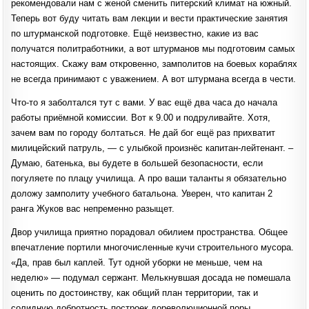
рекомендовали нам с женой сменить питерский климат на южный.
Теперь вот буду читать вам лекции и вести практические занятия
по штурманской подготовке. Ещё неизвестно, какие из вас
получатся политработники, а вот штурманов мы подготовим самых
настоящих. Скажу вам откровенно, замполитов на боевых кораблях
не всегда принимают с уважением. А вот штурмана всегда в чести.
Что-то я заболтался тут с вами. У вас ещё два часа до начала
работы приёмной комиссии. Вот к 9.00 и подруливайте. Хотя,
зачем вам по городу болтаться. Не дай бог ещё раз прихватит
милицейский патруль, — с улыбкой произнёс капитан-лейтенант. –
Думаю, батенька, вы будете в большей безопасности, если
погуляете по плацу училища. А про ваши таланты я обязательно
доложу замполиту учебного батальона. Уверен, что капитан 2
ранга Жуков вас непременно разыщет.
Двор училища приятно порадовал обилием пространства. Общее
впечатление портили многочисленные кучи строительного мусора.
«Да, прав был каплей. Тут одной уборки не меньше, чем на
неделю» — подумал сержант. Мелькнувшая досада не помешала
оценить по достоинству, как общий план территории, так и
солидную добротность построек дореволюционной поры.