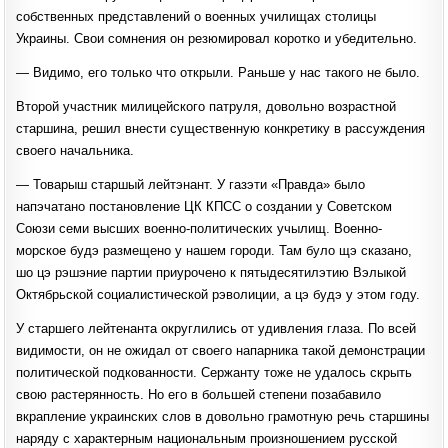
собственных представлений о военных училищах столицы
Украины. Свои сомнения он резюмировал коротко и убедительно.
— Видимо, его только что открыли. Раньше у нас такого не было.
Второй участник милицейского патруля, довольно возрастной
старшина, решил внести существенную конкретику в рассуждения
своего начальника.
— Товарыш старшый лейтэнант. У газэти «Правда» было
напэчатано постановление ЦК КПСС о создании у Советском
Союзи семи высших военно-политических учылищ. Военно-
морское будэ размещено у нашем городи. Там було щэ сказано,
шо цэ рэшэние партии приурочено к пятыдесятилэтию Вэлыкой
Октябрьской социалистической рэволиции, а цэ будэ у этом году.
У старшего лейтенанта округлились от удивления глаза. По всей
видимости, он не ожидал от своего напарника такой демонстрации
политической подкованности. Сержанту тоже не удалось скрыть
свою растерянность. Но его в большей степени позабавило
вкрапление украинских слов в довольно грамотную речь старшины
наряду с характерным национальным произношением русской