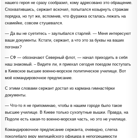
нашего героя не сразу сообразил, кому адресовано это обращение.
Спохватившись, сержант вскочил, попытался козырнуть стражам
порядка, но тут же, вспомнив, что фуражка осталась лежать на
скамейке, совсем стушевался.
— Да вы не суетитесь – заулыбался старлей. — Меня интересуют
ваши документы. Кстати, сержант, а что это за буквы на ваших
погонах?
— СФ — обозначают Северный флот, — начал приходить в себя
наш знакомый. – Видите ли, я приехал сегодня поездом поступать
в Киевское высшее военно-морское политическое училище. Вот
моё командировочное предписание.
С этими словами сержант достал из кармана гимнастёрки
документы.
— Что-то я не припоминаю, чтобы в нашем городе было такое
высшее училище. В Киеве только сухопутные вышки. Правда, на
Подоле есть какая-то военно-морская часть, но это не училище.
Командировочное предписание сержанта, очевидно, слегка
поколебало веру милицейского офицера в непогрешимости