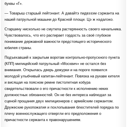
буквы «Г».
— Товарыш старшый лейтэнант. А давайтэ пидвэзэм сэржанта на
нашей патрульной машыни до Красной площи. Цэ ж нэдалэко.
Старшину нисколько не смутила растерянность своего начальника.
Чувствовалось, что его распирает гордость за своё глубокое
понимание державной важности предстоящего исторического
юбилея страны.
Подъехавший к закрытым воротам контрольно-пропускного пункта
(КПП) милицейский патрульный «Москвич» не остался без
внимания. Открылась дверь дежурки и на пороге появился
молодой улыбчивый капитан-лейтенант. Повязка на рукаве кителя
и висящая на поясном ремне пистолетная кобура
свидетельствовали о его причастности к исполнению неких
должностных обязанностей. Он не без интереса наблюдал за
сценой прощания двух милиционеров с армейским сержантом.
Дружеские рукопожатия и похлопывания блюстителей порядка по
плечу военнослужащего отвергли его предположения о
причастности сержанта к правонарушениям.