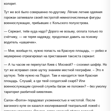
колорит.
Тут же всё было совершенно по-другому. Лёгкие летние одеяния
горожан затмевали своей пестротой немногочисленные фигуры
военнослужащих, прибывших с Кольского полуострова.
— Сержант, тебе куда надо? Дорого не возьму, оплата только по
счётчику, — не теряя надежду, продолжал давить на психику
водитель «шашечек».
— Мне, вообще-то, нужно попасть на Красную площадь, — робко и
неуверенно отреагировал на приставания таксиста сержант.
— А ты часом не перепутал Киев с Москвой? – схохмил шофёр. Но
тут же исправил свою шутку знанием местной географии. – Это я
шуткую. Тебе нужно на Подол. Там и находится твоя Красная
площадь. Слушай, а где твой солдатский скарб? Или
военнослужащим срочной службы багаж не положен? – без умолку
тараторил разбитной киевлянин.
Салон «Волги» порадовал ухоженностью и чистотой. После
вагонного купе он казался изолированной театральной ложей с