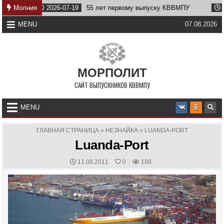
Skip
Молния
2026-07-19
55 лет первому выпуску КВВМПУ
2026-07
to
content
MENU
07.08.2026
МОРПОЛИТ
САЙТ ВЫПУСКНИКОВ КВВМПУ
MENU
ГЛАВНАЯ СТРАНИЦА
»
НЕЗНАЙКА
»
LUANDA-PORT
Luanda-Port
PUBLISHED
11.08.2011
0
188
DATE: