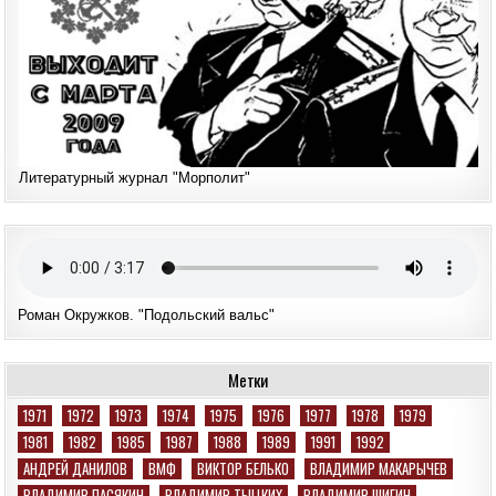
Литературный журнал "Морполит"
Роман Окружков. "Подольский вальс"
Метки
1971
1972
1973
1974
1975
1976
1977
1978
1979
1981
1982
1985
1987
1988
1989
1991
1992
АНДРЕЙ ДАНИЛОВ
ВМФ
ВИКТОР БЕЛЬКО
ВЛАДИМИР МАКАРЫЧЕВ
ВЛАДИМИР ПАСЯКИН
ВЛАДИМИР ТЫЦКИХ
ВЛАДИМИР ШИГИН