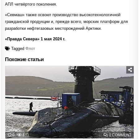
АПЛ четвёртого поколения.
«Севмаш» также освоил производство высокотехнологичной
гражданской продукции и, прежде всего, морских платформ для
разработки нефтегазовых месторождений Арктики.
«Правда Севера» 1 мая 2024 г.
Tagged
Флот
Похожие статьи
Posted
in
ON
0
881
0 COMMENT
БРИ