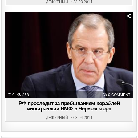
ПРИ
ДЕЖУРНЫЙ
28.03.2014
В
СВО
СОС
БОЛ
40
БОЕ
КОР
Posted
И
in
СУД
ОБЕ
ON
0
858
0 COMMENT
РФ
ПРО
РФ проследит за пребыванием кораблей
ЗА
иностранных ВМФ в Черном море
ПРЕ
КОР
ИНО
ДЕЖУРНЫЙ
03.04.2014
ВМ
В
ЧЕР
МОР