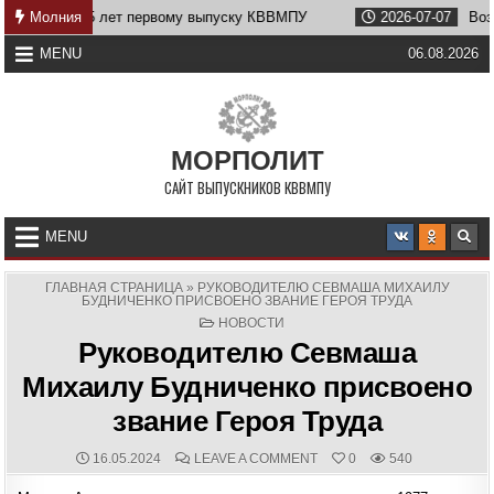
Skip
9
55 лет первому выпуску КВВМПУ
Молния
2026-07-07
Возвращени
to
content
MENU
06.08.2026
МОРПОЛИТ
САЙТ ВЫПУСКНИКОВ КВВМПУ
MENU
ГЛАВНАЯ СТРАНИЦА
»
РУКОВОДИТЕЛЮ СЕВМАША МИХАИЛУ
БУДНИЧЕНКО ПРИСВОЕНО ЗВАНИЕ ГЕРОЯ ТРУДА
POSTED
НОВОСТИ
IN
Руководителю Севмаша
Михаилу Будниченко присвоено
звание Героя Труда
PUBLISHED
COMMENTS:
ON
16.05.2024
LEAVE A COMMENT
0
540
DATE:
РУКОВОДИТЕЛЮ
СЕВМАША