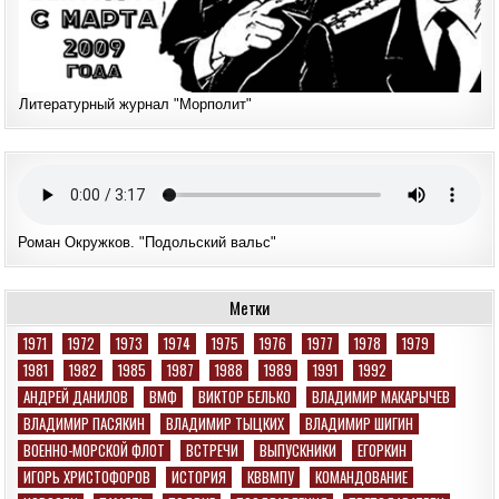
Литературный журнал "Морполит"
Роман Окружков. "Подольский вальс"
Метки
1971
1972
1973
1974
1975
1976
1977
1978
1979
1981
1982
1985
1987
1988
1989
1991
1992
АНДРЕЙ ДАНИЛОВ
ВМФ
ВИКТОР БЕЛЬКО
ВЛАДИМИР МАКАРЫЧЕВ
ВЛАДИМИР ПАСЯКИН
ВЛАДИМИР ТЫЦКИХ
ВЛАДИМИР ШИГИН
ВОЕННО-МОРСКОЙ ФЛОТ
ВСТРЕЧИ
ВЫПУСКНИКИ
ЕГОРКИН
ИГОРЬ ХРИСТОФОРОВ
ИСТОРИЯ
КВВМПУ
КОМАНДОВАНИЕ