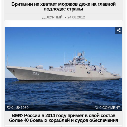
НЕ
Британии не хватает моряков даже на главной
ХВА
подлодке страны
МОР
ДАЖ
НА
ДЕЖУРНЫЙ
24.08.2012
ГЛА
ПОД
СТР
Posted
in
ON
0
1080
0 COMMENT
ВМ
РО
ВМФ России в 2014 году примет в свой состав
В
более 40 боевых кораблей и судов обеспечения
201
ГОД