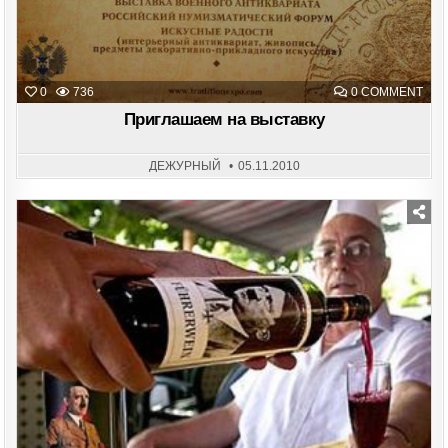
ON
0
736
0 COMMENT
ПРИ
НА
Приглашаем на выставку
ВЫС
ДЕЖУРНЫЙ
05.11.2010
Posted
in