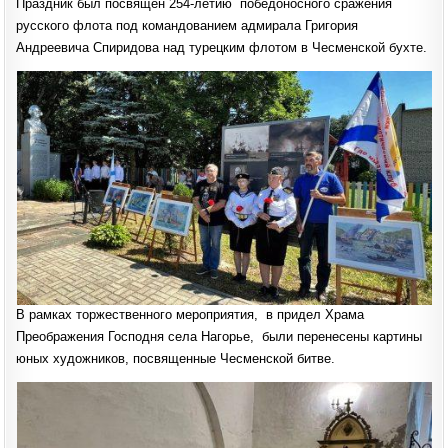
Праздник был посвящен 254-летию победоносного сражения
2024
Г.
русского флота под командованием адмирала Григория
В
СЕЛЕ
Андреевича Спиридова над турецким флотом в Чесменской бухте.
НАГОРЬЕ
ПРОШЛИ
ТОРЖЕСТВА
В
ЧЕСТЬ
ЧЕСМЕНСКОЙ
БИТВЫ.
В рамках торжественного мероприятия, в придел Храма
Преображения Господня села Нагорье, были перенесены картины
юных художников, посвященные Чесменской битве.