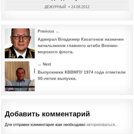
ДАЖ
НА
ДЕЖУРНЫЙ
24.08.2012
ГЛА
ПОД
СТР
Post
Previous →
navigation
Адмирал Владимир Касатонов назначен
начальником главного штаба Военно-
морского флота.
← Next
Выпускники КВВМПУ 1974 года отметили
50-летие выпуска.
Добавить комментарий
Для отправки комментария вам необходимо
авторизоваться
.