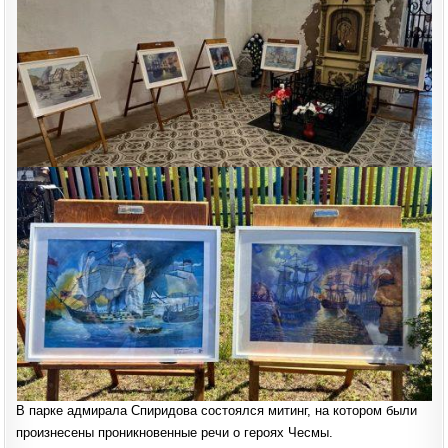
В парке адмирала Спиридова состоялся митинг, на котором были
произнесены проникновенные речи о героях Чесмы.