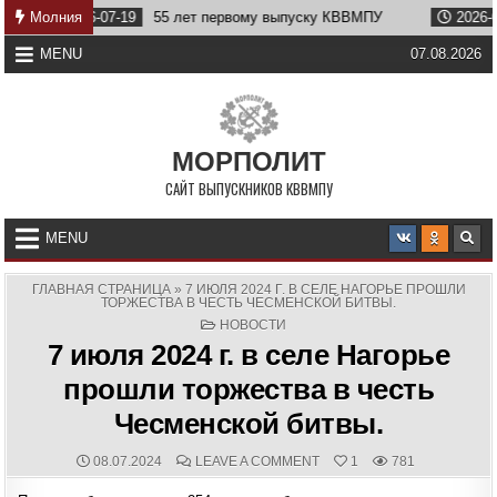
Skip
9
55 лет первому выпуску КВВМПУ
Молния
2026-07-07
Возвращени
to
content
MENU
07.08.2026
МОРПОЛИТ
САЙТ ВЫПУСКНИКОВ КВВМПУ
MENU
ГЛАВНАЯ СТРАНИЦА
»
7 ИЮЛЯ 2024 Г. В СЕЛЕ НАГОРЬЕ ПРОШЛИ
ТОРЖЕСТВА В ЧЕСТЬ ЧЕСМЕНСКОЙ БИТВЫ.
POSTED
НОВОСТИ
IN
7 июля 2024 г. в селе Нагорье
прошли торжества в честь
Чесменской битвы.
PUBLISHED
COMMENTS:
ON
08.07.2024
LEAVE A COMMENT
1
781
DATE:
7
ИЮЛЯ