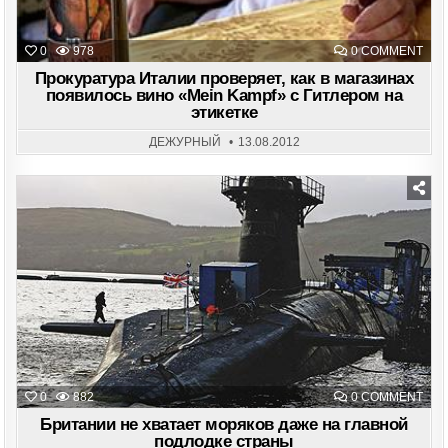
ON
0
978
0 COMMENT
ПРО
ИТА
Прокуратура Италии проверяет, как в магазинах
ПРО
появилось вино «Mein Kampf» с Гитлером на
КАК
этикетке
В
МАГ
ПОЯ
ДЕЖУРНЫЙ
13.08.2012
ВИН
«ME
KAM
С
ГИТ
НА
ЭТИ
Posted
in
ON
0
882
0 COMMENT
БРИ
НЕ
Британии не хватает моряков даже на главной
ХВА
подлодке страны
МОР