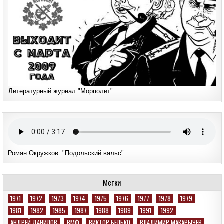
Литературный журнал "Морполит"
Роман Окружков. "Подольский вальс"
Метки
1971
1972
1973
1974
1975
1976
1977
1978
1979
1981
1982
1985
1987
1988
1989
1991
1992
АНДРЕЙ ДАНИЛОВ
ВМФ
ВИКТОР БЕЛЬКО
ВЛАДИМИР МАКАРЫЧЕВ