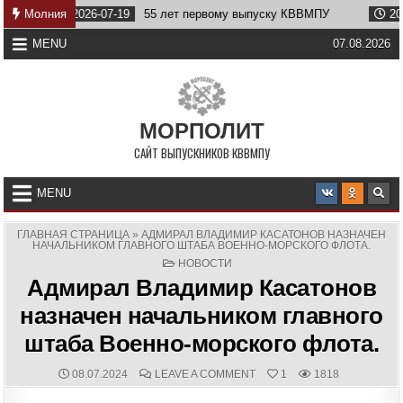
Skip
Молния
2026-07-19
55 лет первому выпуску КВВМПУ
2026-07-0
to
content
MENU
07.08.2026
МОРПОЛИТ
САЙТ ВЫПУСКНИКОВ КВВМПУ
MENU
ГЛАВНАЯ СТРАНИЦА
»
АДМИРАЛ ВЛАДИМИР КАСАТОНОВ НАЗНАЧЕН
НАЧАЛЬНИКОМ ГЛАВНОГО ШТАБА ВОЕННО-МОРСКОГО ФЛОТА.
POSTED
НОВОСТИ
IN
Адмирал Владимир Касатонов
назначен начальником главного
штаба Военно-морского флота.
PUBLISHED
COMMENTS:
ON
08.07.2024
LEAVE A COMMENT
1
1818
DATE:
АДМИРАЛ
ВЛАДИМИР