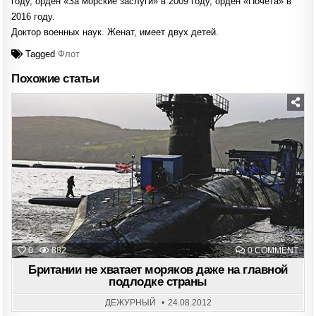
году, орден «За морские заслуги» в 2009 году, орден «Почета» в
2016 году.
Доктор военных наук. Женат, имеет двух детей.
Tagged
Флот
Похожие статьи
Posted
in
ON
0
882
0 COMMENT
БРИ
НЕ
Британии не хватает моряков даже на главной
ХВА
подлодке страны
МОР
ДАЖ
НА
ДЕЖУРНЫЙ
24.08.2012
ГЛА