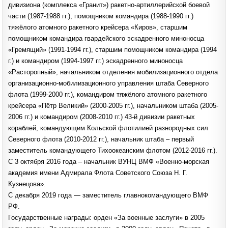
дивизиона (комплекса «Гранит») ракетно-артиллерийской боевой
части (1987-1988 гг.), помощником командира (1988-1990 гг.)
тяжёлого атомного ракетного крейсера «Киров», старшим
помощником командира гвардейского эскадренного миноносца
«Гремящий» (1991-1994 гг.), старшим помощником командира (1994
г.) и командиром (1994-1997 гг.) эскадренного миноносца
«Расторопный», начальником отделения мобилизационного отдела
организационно-мобилизационного управления штаба Северного
флота (1999-2000 гг.), командиром тяжёлого атомного ракетного
крейсера «Пётр Великий» (2000-2005 гг.), начальником штаба (2005-
2006 гг.) и командиром (2008-2010 гг.) 43-й дивизии ракетных
кораблей, командующим Кольской флотилией разнородных сил
Северного флота (2010-2012 гг.), начальник штаба – первый
заместитель командующего Тихоокеанским флотом (2012-2016 гг.).
С 3 октября 2016 года – начальник ВУНЦ ВМФ «Военно-морская
академия имени Адмирала Флота Советского Союза Н. Г.
Кузнецова».
С декабря 2019 года — заместитель главнокомандующего ВМФ
РФ.
Государственные награды: орден «За военные заслуги» в 2005