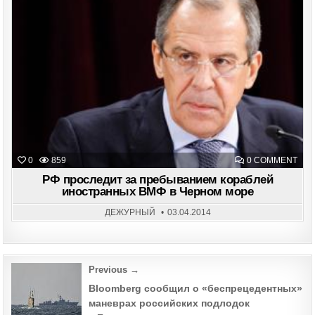
КОР
Posted
И
in
СУД
ОБЕ
ON
0
859
0 COMMENT
РФ
ПРО
РФ проследит за пребыванием кораблей
ЗА
иностранных ВМФ в Черном море
ПРЕ
КОР
ИНО
ДЕЖУРНЫЙ
03.04.2014
ВМ
В
ЧЕР
МОР
Post
Previous →
navigation
Bloomberg сообщил о «беспрецедентных»
маневрах российских подлодок