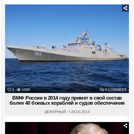
ПОД
СТР
Posted
in
ON
0
1080
0 COMMENT
ВМ
РО
ВМФ России в 2014 году примет в свой состав
В
более 40 боевых кораблей и судов обеспечения
201
ГОД
ПРИ
ДЕЖУРНЫЙ
28.03.2014
В
СВО
СОС
БОЛ
40
БОЕ