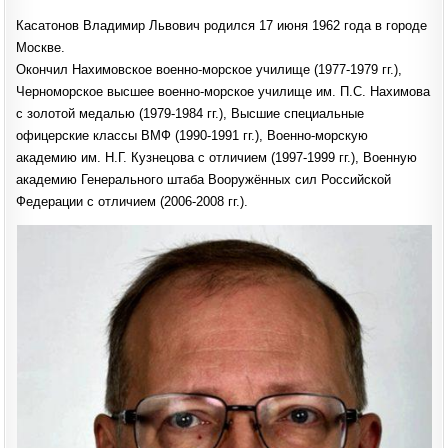
КАСАТОНОВ
НАЗНАЧЕН
Касатонов Владимир Львович родился 17 июня 1962 года в городе
НАЧАЛЬНИКОМ
ГЛАВНОГО
Москве.
ШТАБА
ВОЕННО-
Окончил Нахимовское военно-морское училище (1977-1979 гг.),
МОРСКОГО
ФЛОТА.
Черноморское высшее военно-морское училище им. П.С. Нахимова
с золотой медалью (1979-1984 гг.), Высшие специальные
офицерские классы ВМФ (1990-1991 гг.), Военно-морскую
академию им. Н.Г. Кузнецова с отличием (1997-1999 гг.), Военную
академию Генерального штаба Вооружённых сил Российской
Федерации с отличием (2006-2008 гг.).