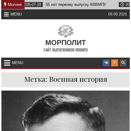
Skip
2026-07-19
Молния
55 лет первому выпуску КВВМПУ
2026-07-07
Во
to
content
MENU
08.08.2026
МОРПОЛИТ
САЙТ ВЫПУСКНИКОВ КВВМПУ
MENU
Метка:
Военная история