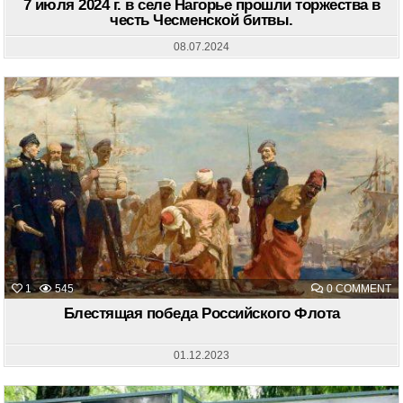
И
7 июля 2024 г. в селе Нагорье прошли торжества в
20
честь Чесменской битвы.
Г.
В
С
08.07.2024
Н
П
Т
В
Ч
Ч
Б
O
1
545
0 COMMENT
Б
П
Блестящая победа Российского Флота
Р
Ф
01.12.2023