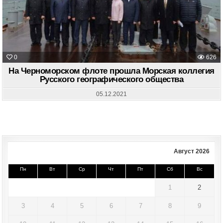
0
626
На Черноморском флоте прошла Морская коллегия
Русского географического общества
05.12.2021
Август 2026
Пн
Вт
Ср
Чт
Пт
Сб
Вс
1
2
3
4
5
6
7
8
9