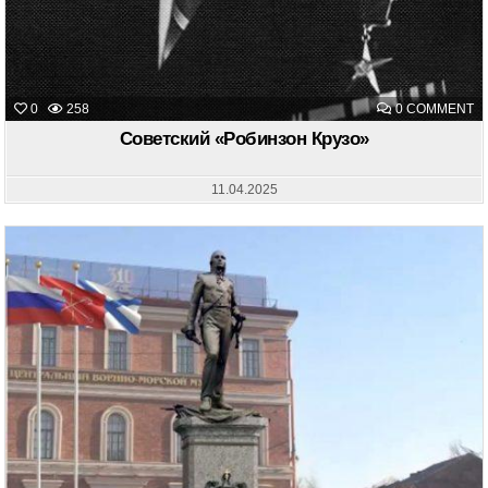
O
0
258
0 COMMENT
С
«
Советский «Робинзон Крузо»
К
11.04.2025