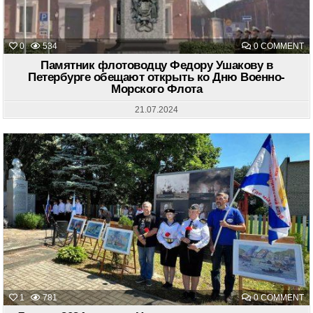
O
0
534
0 COMMENT
П
Ф
Памятник флотоводцу Федору Ушакову в
Ф
Петербурге обещают открыть ко Дню Военно-
У
Морского Флота
В
П
О
21.07.2024
О
К
Д
В
М
Ф
O
1
781
0 COMMENT
7