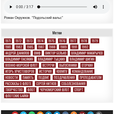
Роман Окружков. "Подольский вальс"
Метки
1971
1972
1973
1974
1975
1976
1977
1978
1979
1981
1982
1985
1987
1988
1989
1991
1992
АНДРЕЙ ДАНИЛОВ
ВМФ
ВИКТОР БЕЛЬКО
ВЛАДИМИР МАКАРЫЧЕВ
ВЛАДИМИР ПАСЯКИН
ВЛАДИМИР ТЫЦКИХ
ВЛАДИМИР ШИГИН
ВОЕННО-МОРСКОЙ ФЛОТ
ВСТРЕЧИ
ВЫПУСКНИКИ
ЕГОРКИН
ИГОРЬ ХРИСТОФОРОВ
ИСТОРИЯ
КВВМПУ
КОМАНДОВАНИЕ
НОВОСТИ
ПАМЯТЬ
ПОДВИГ
ПОЗДРАВЛЕНИЯ
ПРЕПОДАВАТЕЛИ
РАССКАЗЫ О ФЛОТЕ
СЕРГЕЙ НИТКОВ
СОБОЛЕЗНОВАНИЯ
ТВОРЧЕСТВО
ФЛОТ
ЧЕРНОМОРСКИЙ ФЛОТ
СПОРТ
ФЛОТСКИЕ БАЙКИ