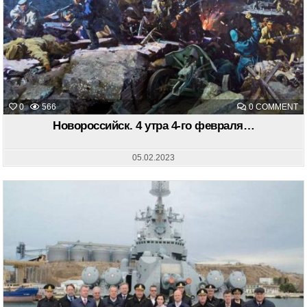
O
0
566
0 COMMENT
Н
4
Новороссийск. 4 утра 4-го февраля…
У
4-
Г
Ф
05.02.2023