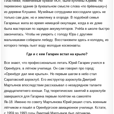
Пластинки, помеченные буквой «Ю», были куплены Юрием. Но
перевезено здание (в буквальном смысле слова «по брёвнышку»)
из деревни Клушино. Музейные сотрудники воссоздали здесь не
только сам дом, но и землянку в огороде. В подобной семья
Гагариных жила во время немецкой оккупации, когда в их доме
была мастерская по зарядке аккумуляторов. Учёба в школе быстро
закончилась. Чтобы не умереть с голоду Юра с другими
мальчишками собирали лебеду. Восстановили здесь и колодец, из
которого теперь пьют воду молодые космонавты.
Где и с кем Гагарин встал на крыло?
Все знают, что профессионально летать Юрий Гагарин учился в
Оренбурге, в лётном училище. Он сам говорил про город:
«Оренбург дал мне крылья». Но первым шагом в небо стал
Саратовский аэроклуб. Его инструктор аэроклуба Дмитрий
Мартьянов впоследствии рассказывал о незаурядном таланте
двадцатилетнего юноши. Год теоретических занятий в аэроклубе
завершился для Гагарина первым полётом на самолёте
Як-18. Именно по совету Мартьянова Юрий решил стать военным
лётчиком и пошёл в Оренбургское авиационное училище. Кстати,
с 1959 по 1993 годы Дмитрий Мартьянов был лётчиком-