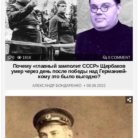
in
ON
0
1816
0 COMMENT
ПОЧ
«ГЛ
Почему «главный замполит СССР» Щербаков
ЗАМ
умер через день после победы над Германией-
ССС
кому это было выгодно?
ЩЕР
УМЕ
ЧЕР
АЛЕКСАНДР БОНДАРЕНКО
08.08.2022
ДЕН
ПОС
ПО
НАД
ГЕР
КОМ
ЭТО
Posted
БЫ
ВЫГ
in