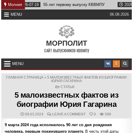
Skip
2026-07-19
Молния
55 лет первому выпуску КВВМПУ
2026-07-07
Во
to
content
MENU
06.08.2026
МОРПОЛИТ
САЙТ ВЫПУСКНИКОВ КВВМПУ
MENU
ГЛАВНАЯ СТРАНИЦА
»
5 МАЛОИЗВЕСТНЫХ ФАКТОВ ИЗ БИОГРАФИИ
ЮРИЯ ГАГАРИНА
POSTED
СТАТЬИ
IN
5 малоизвестных фактов из
биографии Юрия Гагарина
PUBLISHED
COMMENTS:
ON
09.03.2024
LEAVE A COMMENT
0
589
DATE:
5
МАЛОИЗВЕСТНЫХ
9 марта 2024 года исполнилось 90 лет со дня рождения
ФАКТОВ
ИЗ
человека, первым покинувшего планету.
В честь этой даты
БИОГРАФИИ