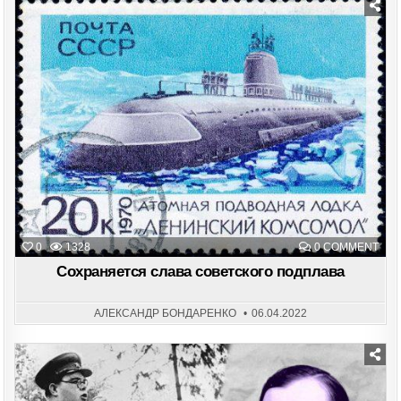
Posted
in
ON
0
1328
0 COMMENT
СОХ
СЛА
Сохраняется слава советского подплава
СОВ
ПОД
АЛЕКСАНДР БОНДАРЕНКО
06.04.2022
Posted