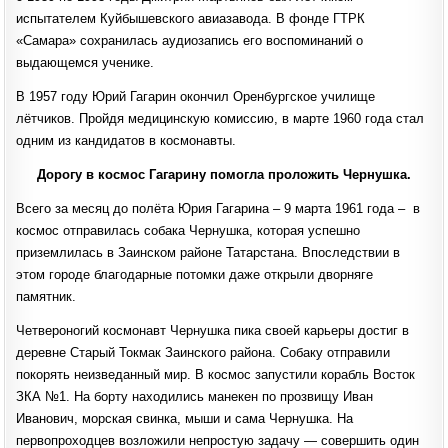
испытателем Куйбышевского авиазавода. В фонде ГТРК
«Самара» сохранилась аудиозапись его воспоминаний о
выдающемся ученике.
В 1957 году Юрий Гагарин окончил Оренбургское училище
лётчиков. Пройдя медицинскую комиссию, в марте 1960 года стал
одним из кандидатов в космонавты.
Дорогу в космос Гагарину помогла проложить Чернушка.
Всего за месяц до полёта Юрия Гагарина – 9 марта 1961 года – в
космос отправилась собака Чернушка, которая успешно
приземлилась в Заинском районе Татарстана. Впоследствии в
этом городе благодарные потомки даже открыли дворняге
памятник.
Четвероногий космонавт Чернушка пика своей карьеры достиг в
деревне Старый Токмак Заинского района. Собаку отправили
покорять неизведанный мир. В космос запустили корабль Восток
ЗКА №1. На борту находились манекен по прозвищу Иван
Иванович, морская свинка, мыши и сама Чернушка. На
первопроходцев возложили непростую задачу — совершить один