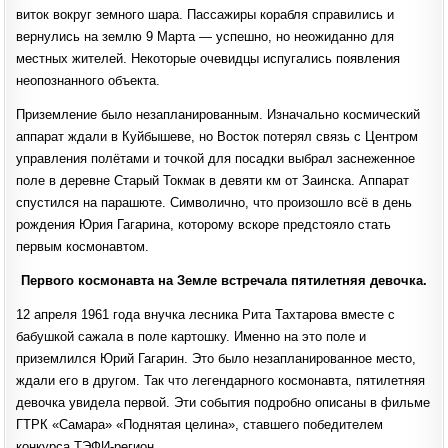
виток вокруг земного шара. Пассажиры корабля справились и
вернулись на землю 9 Марта — успешно, но неожиданно для
местных жителей. Некоторые очевидцы испугались появления
неопознанного объекта.
Приземление было незапланированным. Изначально космический
аппарат ждали в Куйбышеве, но Восток потерял связь с Центром
управления полётами и точкой для посадки выбрал заснеженное
поле в деревне Старый Токмак в девяти км от Заинска. Аппарат
спустился на парашюте. Символично, что произошло всё в день
рождения Юрия Гагарина, которому вскоре предстояло стать
первым космонавтом.
Первого космонавта на Земле встречала пятилетняя девочка.
12 апреля 1961 года внучка лесника Рита Тахтарова вместе с
бабушкой сажала в поле картошку. Именно на это поле и
приземлился Юрий Гагарин. Это было незапланированное место,
ждали его в другом. Так что легендарного космонавта, пятилетняя
девочка увидела первой. Эти события подробно описаны в фильме
ГТРК «Самара» «Поднятая целина», ставшего победителем
конкурса ТЭФИ-регион.