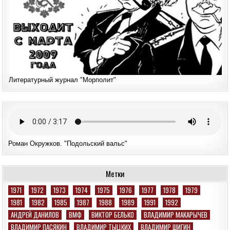
Литературный журнал "Морполит"
Роман Окружков. "Подольский вальс"
Метки
1971
1972
1973
1974
1975
1976
1977
1978
1979
1981
1982
1985
1987
1988
1989
1991
1992
АНДРЕЙ ДАНИЛОВ
ВМФ
ВИКТОР БЕЛЬКО
ВЛАДИМИР МАКАРЫЧЕВ
ВЛАДИМИР ПАСЯКИН
ВЛАДИМИР ТЫЦКИХ
ВЛАДИМИР ШИГИН