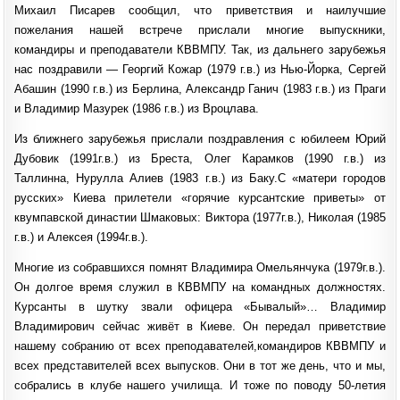
Михаил Писарев сообщил, что приветствия и наилучшие
пожелания нашей встрече прислали многие выпускники,
командиры и преподаватели КВВМПУ. Так, из дальнего зарубежья
нас поздравили — Георгий Кожар (1979 г.в.) из Нью-Йорка, Сергей
Абашин (1990 г.в.) из Берлина, Александр Ганич (1983 г.в.) из Праги
и Владимир Мазурек (1986 г.в.) из Вроцлава.
Из ближнего зарубежья прислали поздравления с юбилеем Юрий
Дубовик (1991г.в.) из Бреста, Олег Карамков (1990 г.в.) из
Таллинна, Нурулла Алиев (1983 г.в.) из Баку.С «матери городов
русских» Киева прилетели «горячие курсантские приветы» от
квумпавской династии Шмаковых: Виктора (1977г.в.), Николая (1985
г.в.) и Алексея (1994г.в.).
Многие из собравшихся помнят Владимира Омельянчука (1979г.в.).
Он долгое время служил в КВВМПУ на командных должностях.
Курсанты в шутку звали офицера «Бывалый»… Владимир
Владимирович сейчас живёт в Киеве. Он передал приветствие
нашему собранию от всех преподавателей,командиров КВВМПУ и
всех представителей всех выпусков. Они в тот же день, что и мы,
собрались в клубе нашего училища. И тоже по поводу 50-летия