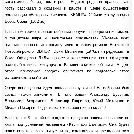
сократилось более, чем втрое… Редеют ряды ветеранов. Наш
гость рассказал о создании и работе в Киеве общественной
организации «Ветераны Киевского ВВМПУ». Сейчас ею руководит
Борис Савин (1972г.в.).
На нашем торжественном собрании получила продолжение мысль
о том,чтобы шире и масштабнее праздновать 50-летие всех
высших военно-политических училищ в нашем регионе. Выпускник
Новосибирского ВВПОУ Юрий Михайлов (1976г.в.) предложил в
Доме Офицеров ДКБФ провести конференцию всех офицеров-
политработников, живущих в Калининградской области. А для
этого необходимо создать оргкомитет по подготовке этого
исторического события.
Оперативно ценная Идея пошла в нашу жизнь! На собрании был
создан такой оргкомитет. В него вошли Александр Бусыгин,
Владимир Вахрамеев, Владимир Гаврилов, Юрий Михайлов и
Михаил Писарев. Подготовка к конференции началась!…
На встрече было объявлено,что в процессе написания находится
книга под условным названием «Квумпари Балтики». Она будет
повествовать о всех выпускниках, командирах и преподавателях