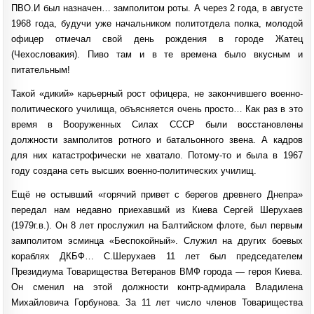
ПВО.И был назначен… замполитом роты. А через 2 года, в августе
1968 года, будучи уже начальником политотдела полка, молодой
офицер отмечал свой день рождения в городе Жатец
(Чехословакия). Пиво там и в те времена было вкусным и
питательным!
Такой «дикий» карьерный рост офицера, не закончившего военно-
политического училища, объясняется очень просто… Как раз в это
время в Вооруженных Силах СССР были восстановлены
должности замполитов ротного и батальонного звена. А кадров
для них катастрофически не хватало. Потому-то и была в 1967
году создана сеть высших военно-политических училищ.
Ещё не остывший «горячий привет с берегов древнего Днепра»
передал нам недавно приехавший из Киева Сергей Шерухаев
(1979г.в.). Он 8 лет прослужил на Балтийском флоте, был первым
замполитом эсминца «Беспокойный». Служил на других боевых
кораблях ДКБФ… С.Шерухаев 11 лет был председателем
Президиума Товарищества Ветеранов ВМФ города — героя Киева.
Он сменил на этой должности контр-адмирала Владилена
Михайловича Горбунова. За 11 лет число членов Товарищества