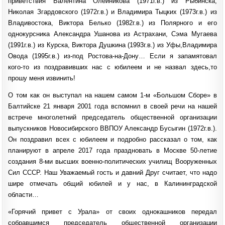
приветствия Валентина Олейникова (1971г.в.) из Рыбинска,
Николая Згардовского (1972г.в.) и Владимира Тыцких (1973г.в.) из
Владивостока, Виктора Белько (1982г.в.) из Полярного и его
однокурсника Александра Ушанова из Астрахани, Сэма Мугаева
(1991г.в.) из Курска, Виктора Душкина (1993г.в.) из Уфы,Владимира
Овода (1995г.в.) из-под Ростова-на-Дону… Если я запамятовал
кого-то из поздравивших нас с юбилеем и не назвал здесь,то
прошу меня извинить!
О том как он выступал на нашем самом 1-м «Большом Сборе» в
Балтийске 21 января 2001 года вспомнил в своей речи на нашей
встрече многолетний председатель общественной организации
выпускников Новосибирского ВВПОУ Александр Бусыгин (1972г.в.).
Он поздравил всех с юбилеем и подробно рассказал о том, как
планируют в апреле 2017 года праздновать в Москве 50-летие
создания 8-ми высших военно-политических училищ Вооруженных
Сил СССР. Наш Уважаемый гость и давний Друг считает, что надо
шире отмечать общий юбилей и у нас, в Калининградской
области…
«Горячий привет с Урала» от своих однокашников передал
собравшимся председатель общественной организации