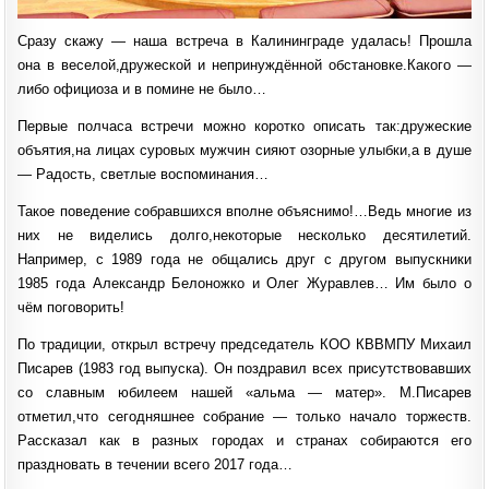
Сразу скажу — наша встреча в Калининграде удалась! Прошла
она в веселой,дружеской и непринуждённой обстановке.Какого —
либо официоза и в помине не было…
Первые полчаса встречи можно коротко описать так:дружеские
объятия,на лицах суровых мужчин сияют озорные улыбки,а в душе
— Радость, светлые воспоминания…
Такое поведение собравшихся вполне объяснимо!…Ведь многие из
них не виделись долго,некоторые несколько десятилетий.
Например, с 1989 года не общались друг с другом выпускники
1985 года Александр Белоножко и Олег Журавлев… Им было о
чём поговорить!
По традиции, открыл встречу председатель КОО КВВМПУ Михаил
Писарев (1983 год выпуска). Он поздравил всех присутствовавших
со славным юбилеем нашей «альма — матер». М.Писарев
отметил,что сегодняшнее собрание — только начало торжеств.
Рассказал как в разных городах и странах собираются его
праздновать в течении всего 2017 года…