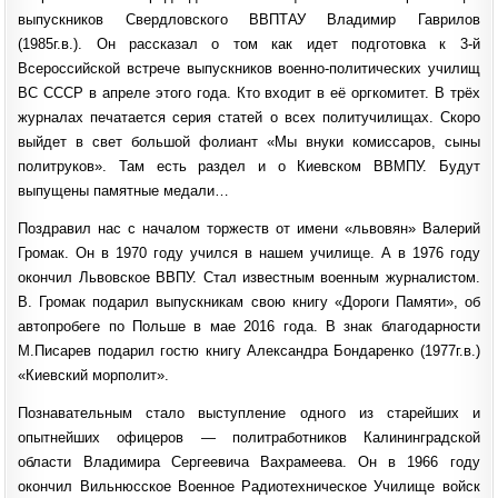
выпускников Свердловского ВВПТАУ Владимир Гаврилов
(1985г.в.). Он рассказал о том как идет подготовка к 3-й
Всероссийской встрече выпускников военно-политических училищ
ВС СССР в апреле этого года. Кто входит в её оргкомитет. В трёх
журналах печатается серия статей о всех политучилищах. Скоро
выйдет в свет большой фолиант «Мы внуки комиссаров, сыны
политруков». Там есть раздел и о Киевском ВВМПУ. Будут
выпущены памятные медали…
Поздравил нас с началом торжеств от имени «львовян» Валерий
Громак. Он в 1970 году учился в нашем училище. А в 1976 году
окончил Львовское ВВПУ. Стал известным военным журналистом.
В. Громак подарил выпускникам свою книгу «Дороги Памяти», об
автопробеге по Польше в мае 2016 года. В знак благодарности
М.Писарев подарил гостю книгу Александра Бондаренко (1977г.в.)
«Киевский морполит».
Познавательным стало выступление одного из старейших и
опытнейших офицеров — политработников Калининградской
области Владимира Сергеевича Вахрамеева. Он в 1966 году
окончил Вильнюсское Военное Радиотехническое Училище войск