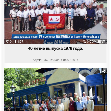
ON
0
897
0 COMMENT
40-
ЛЕТ
40-летие выпуска 1976 года.
ВЫП
197
ГОД
АДМИНИСТРАТОР
04.07.2016
Posted
in