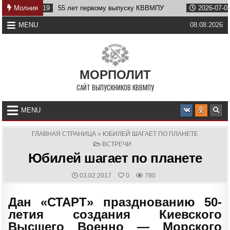
Skip
7-19
Молния
55 лет первому выпуску КВВМПУ
2026-07-07
Возвращ
to
content
MENU
08.08.2026
МОРПОЛИТ
САЙТ ВЫПУСКНИКОВ КВВМПУ
MENU
ГЛАВНАЯ СТРАНИЦА
»
ЮБИЛЕЙ ШАГАЕТ ПО ПЛАНЕТЕ
POSTED
ВСТРЕЧИ
IN
Юбилей шагает по планете
PUBLISHED
03.02.2017
0
780
DATE:
Дан «СТАРТ» празднованию 50-
летия создания Киевского
Высшего Военно — Морского