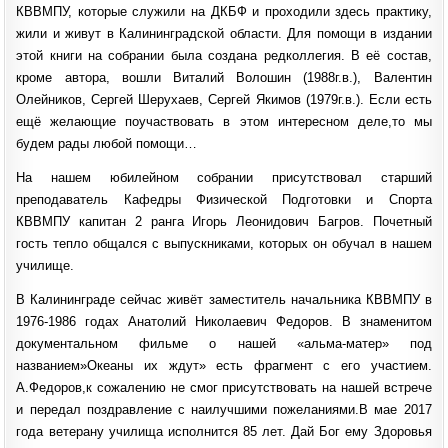
КВВМПУ, которые служили на ДКБФ и проходили здесь практику,
жили и живут в Калининградской области. Для помощи в издании
этой книги на собрании была создана редколлегия. В её состав,
кроме автора, вошли Виталий Волошин (1988г.в.), Валентин
Олейников, Сергей Шерухаев, Сергей Якимов (1979г.в.). Если есть
ещё желающие поучаствовать в этом интересном деле,то мы
будем рады любой помощи…
На нашем юбилейном собрании присутствовал старший
преподаватель Кафедры Физической Подготовки и Спорта
КВВМПУ капитан 2 ранга Игорь Леонидович Багров. Почетный
гость тепло общался с выпускниками, которых он обучал в нашем
училище.
В Калининграде сейчас живёт заместитель начальника КВВМПУ в
1976-1986 годах Анатолий Николаевич Федоров. В знаменитом
документальном фильме о нашей «альма-матер» под
названием»Океаны их ждут» есть фрагмент с его участием.
А.Федоров,к сожалению не смог присутствовать на нашей встрече
и передал поздравление с наилучшими пожеланиями.В мае 2017
года ветерану училища исполнится 85 лет. Дай Бог ему Здоровья