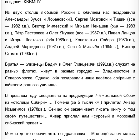
создания КВВМПУ…
Из двух столиц любимой России с юбилеем нас поздравили
Александры Зубов и Лобановский, Сергеи Мозговой и Тишин (все
— 1982 г.в.), Виктор Милевский и Михаил Ненашев (оба — 1983
г.в.), Пётр Пестряков и Олег Якушев (все — 1987г.в.), Павел Ланцов
и Игорь Шестаков (оба-1989г.в.), Константин Собора (1980г.в.),
Андрей Маркидонов (1981г.в.), Сергей Мигачёв (1984г.в.), Виктор
Стамат (1993г.в.)…
Братья — близнецы Вадим и Олег Глинцевичи (1991г.в.) служат на
разных флотах, живут в разных городах — Владивостоке и
Североморске. Однако, оба поздравили наше весёлое собрание с
юбилеем родного училища.
В прошлом году специально на предыдущий 7-й «Большой Сбор»
из «столицы Сибири» … Тюмени (за 5 тысяч км.) прилетал Анвар
Исмагилов (1978г.в.). Сейчас он заканчивает писать книгу о том
своём путешествии… Анвар прислал нам «суровый и морозный
сибирский привет!»
Можно долго перечислять поздравивших… Мне ещё запомнились