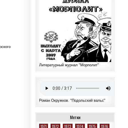
рского
Литературный журнал "Морполит"
Роман Окружков. "Подольский вальс"
Метки
1971
1972
1973
1974
1975
1976