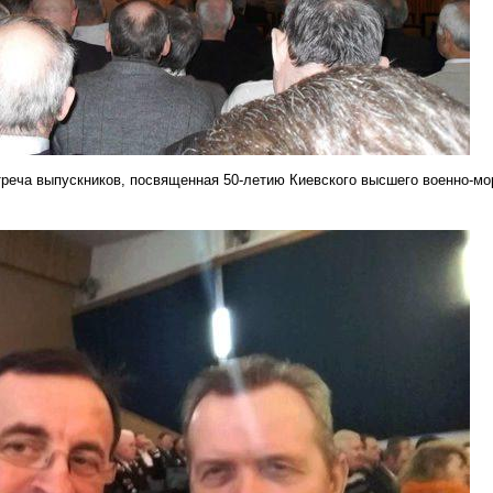
треча выпускников, посвященная 50-летию Киевского высшего военно-мо