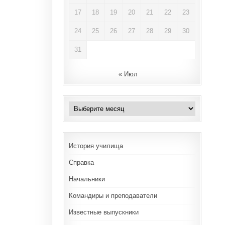
17
18
19
20
21
22
23
24
25
26
27
28
29
30
31
« Июл
Архивы
История училища
Справка
Начальники
Командиры и преподаватели
Известные выпускники