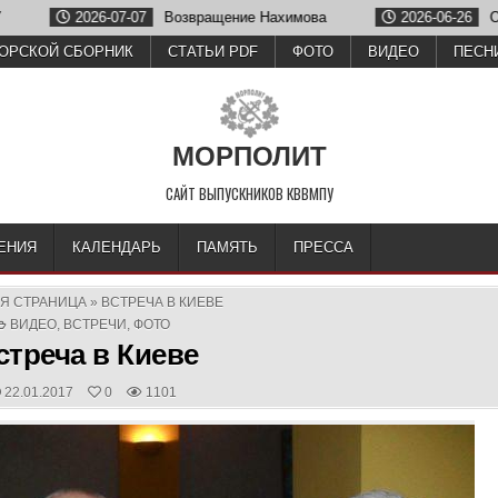
7
Возвращение Нахимова
2026-06-26
Олег Зубков отметил
ОРСКОЙ СБОРНИК
СТАТЬИ PDF
ФОТО
ВИДЕО
ПЕСН
МОРПОЛИТ
САЙТ ВЫПУСКНИКОВ КВВМПУ
ЕНИЯ
КАЛЕНДАРЬ
ПАМЯТЬ
ПРЕССА
АЯ СТРАНИЦА
»
ВСТРЕЧА В КИЕВЕ
POSTED
ВИДЕО
,
ВСТРЕЧИ
,
ФОТО
IN
стреча в Киеве
PUBLISHED
22.01.2017
0
1101
DATE: