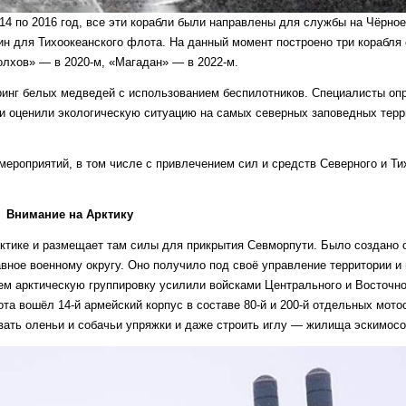
014 по 2016 год, все эти корабли были направлены для службы на Чёрное
ин для Тихоокеанского флота. На данный момент построено три корабля 
олхов» — в 2020-м, «Магадан» — в 2022-м.
инг белых медведей с использованием беспилотников. Специалисты оп
и оценили экологическую ситуацию на самых северных заповедных терр
ероприятий, в том числе с привлечением сил и средств Северного и Ти
Внимание на Арктику
рктике и размещает там силы для прикрытия Севморпути. Было создано
вное военному округу. Оно получило под своё управление территории и
тем арктическую группировку усилили войсками Центрального и Восточн
та вошёл 14-й армейский корпус в составе 80-й и 200-й отдельных мот
ать оленьи и собачьи упряжки и даже строить иглу — жилища эскимосов