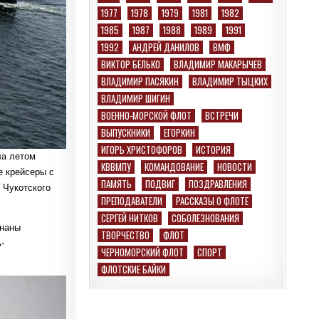
1977
1978
1979
1981
1982
1985
1987
1988
1989
1991
1992
АНДРЕЙ ДАНИЛОВ
ВМФ
ВИКТОР БЕЛЬКО
ВЛАДИМИР МАКАРЫЧЕВ
ВЛАДИМИР ПАСЯКИН
ВЛАДИМИР ТЫЦКИХ
ВЛАДИМИР ШИГИН
ВОЕННО-МОРСКОЙ ФЛОТ
ВСТРЕЧИ
ВЫПУСКНИКИ
ЕГОРКИН
ИГОРЬ ХРИСТОФОРОВ
ИСТОРИЯ
ла летом
КВВМПУ
КОМАНДОВАНИЕ
НОВОСТИ
е крейсеры с
ПАМЯТЬ
ПОДВИГ
ПОЗДРАВЛЕНИЯ
 Чукотского
ПРЕПОДАВАТЕЛИ
РАССКАЗЫ О ФЛОТЕ
СЕРГЕЙ НИТКОВ
СОБОЛЕЗНОВАНИЯ
знаны
ТВОРЧЕСТВО
ФЛОТ
-
ЧЕРНОМОРСКИЙ ФЛОТ
СПОРТ
ФЛОТСКИЕ БАЙКИ