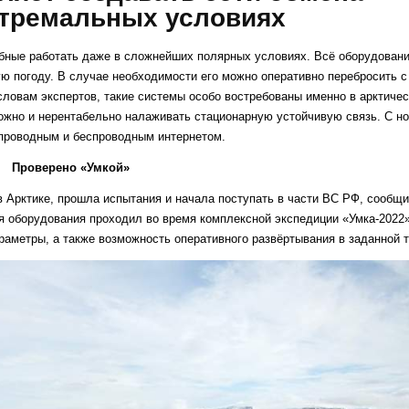
СИСТЕМЫ
тремальных условиях
АРКТИЧЕСКОГО
ИНТЕРНЕТА
обные работать даже в сложнейших полярных условиях. Всё оборудован
ю погоду. В случае необходимости его можно оперативно перебросить 
словам экспертов, такие системы особо востребованы именно в арктичес
ложно и нерентабельно налаживать стационарную устойчивую связь. С н
 проводным и беспроводным интернетом.
Проверено «Умкой»
в Арктике, прошла испытания и начала поступать в части ВС РФ, сообщи
я оборудования проходил во время комплексной экспедиции «Умка-2022»
аметры, а также возможность оперативного развёртывания в заданной т