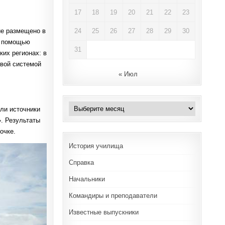
17
18
19
20
21
22
23
ие размещено в
24
25
26
27
28
29
30
с помощью
31
ких регионах: в
овой системой
« Июл
Архивы
ли источники
. Результаты
очке.
История училища
Справка
Начальники
Командиры и преподаватели
Известные выпускники