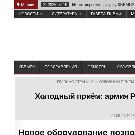
Skip
2026-07-19
Молния
55 лет первому выпуску КВВМПУ
2026-07-07
В
to
НОВОСТИ
ЛИТЕРАТУРА
ГАЗЕТА ГК ВМФ
М
content
КВВМПУ
ПОЗДРАВЛЕНИЯ
ЮБИЛЯРЫ
ОБЪЯВЛ
ГЛАВНАЯ СТРАНИЦА
»
ХОЛОДНЫЙ ПРИЁМ:
Холодный приём: армия Р
PUBLISHE
08.11.2023
DATE:
Новое оборудование позво