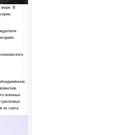
 море. В
серии.
ределили
иториях
хоокеанского
 объединённое
 воинские
ого военных
острелковых
 из снега.