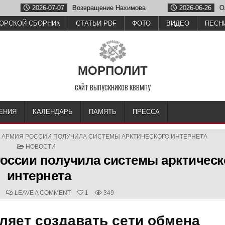
озвращение Нахимова
2026-06-26
Олег Зубков отметил годо
ОРСКОЙ СБОРНИК
СТАТЬИ PDF
ФОТО
ВИДЕО
ПЕСН
МОРПОЛИТ
САЙТ ВЫПУСКНИКОВ КВВМПУ
ЕНИЯ
КАЛЕНДАРЬ
ПАМЯТЬ
ПРЕССА
 АРМИЯ РОССИИ ПОЛУЧИЛА СИСТЕМЫ АРКТИЧЕСКОГО ИНТЕРНЕТА
POSTED
НОВОСТИ
IN
оссии получила системы арктическ
интернета
D
COMMENTS:
ON
LEAVE A COMMENT
1
349
ХОЛОДНЫЙ
ПРИЁМ:
АРМИЯ
ляет создавать сети обмена
РОССИИ
ПОЛУЧИЛА