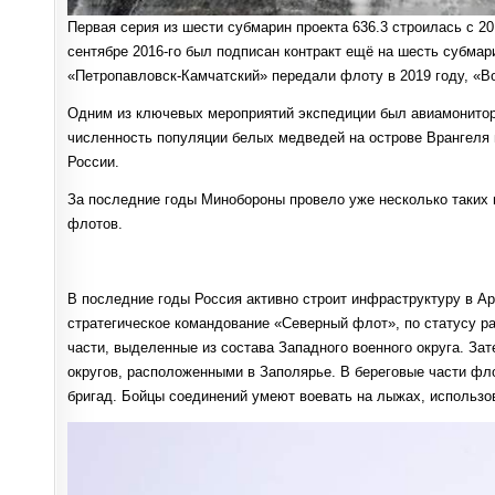
Первая серия из шести субмарин проекта 636.3 строилась с 2
сентябре 2016-го был подписан контракт ещё на шесть субмар
«Петропавловск-Камчатский» передали флоту в 2019 году, «В
Одним из ключевых мероприятий экспедиции был авиамонитор
численность популяции белых медведей на острове Врангеля 
России.
За последние годы Минобороны провело уже несколько таких м
флотов.
В последние годы Россия активно строит инфраструктуру в А
стратегическое командование «Северный флот», по статусу ра
части, выделенные из состава Западного военного округа. За
округов, расположенными в Заполярье. В береговые части фло
бригад. Бойцы соединений умеют воевать на лыжах, использов