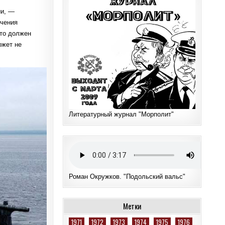
ии, —
ечения
это должен
ожет не
Литературный журнал "Морполит"
Роман Окружков. "Подольский вальс"
Метки
1971
1972
1973
1974
1975
1976