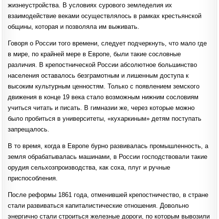
жизнеустройства. В условиях сурового земледелия их
взаимодействие веками осуществлялось в рамках крестьянской
общины, которая и позволяла им выживать.
Говоря о России того времени, следует подчеркнуть, что мало где
в мире, по крайней мере в Европе, были такие сословные
различия. В крепостнической России абсолютное большинство
населения оставалось безграмотным и лишенным доступа к
высоким культурным ценностям. Только с появлением земского
движения в конце 19 века стало возможным нижним сословиям
учиться читать и писать. В гимназии же, через которые можно
было пробиться в университеты, «кухаркиным» детям поступать
запрещалось.
В то время, когда в Европе бурно развивалась промышленность, а
земля обрабатывалась машинами, в России господствовали такие
орудия сельхозпроизводства, как соха, плуг и ручные
приспособления.
После реформы 1861 года, отменившей крепостничество, в стране
стали развиваться капиталистические отношения. Довольно
энергично стали строиться железные дороги, по которым вывозили