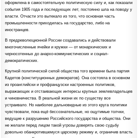
оформлена в самостоятельную политическую силу и, как показали
события 1905 года и последующих лет, постоянно шла на поводу у
власти. Отчасти это вытекало из того, что основная часть
промышленности приходилась на государство, либо на
иностранцев.
В предреволюционной России создавались и действовали
многочисленные ячейки и кружки — от монархических и
черносотенных до анархо-коммунистических и социал-
демократических.
Крупной политической силой общества того времени была партия
Кадетов (конституционных демократов). Она состояла в основном
из проанглийски и профранцузски настроенных политиков,
выражающих и отстаивающих интересы крупных землевладельцев
и чиновничества. В реальной жизни их по существу все
устраивало. Но наиболее дальновидные из этого круга политики
чувствовали, пока ещё бессознательные, но ощутимые толчки,
ведущие к разрушению Российского государства и общества. Они
не желали перед лицом такой угрозы доверять свою судьбу
довольно обанкротившемуся царскому режиму и, ограничив власть