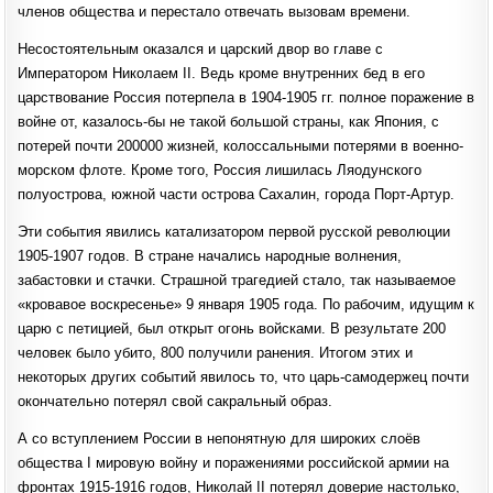
членов общества и перестало отвечать вызовам времени.
Несостоятельным оказался и царский двор во главе с
Императором Николаем II. Ведь кроме внутренних бед в его
царствование Россия потерпела в 1904-1905 гг. полное поражение в
войне от, казалось-бы не такой большой страны, как Япония, с
потерей почти 200000 жизней, колоссальными потерями в военно-
морском флоте. Кроме того, Россия лишилась Ляодунского
полуострова, южной части острова Сахалин, города Порт-Артур.
Эти события явились катализатором первой русской революции
1905-1907 годов. В стране начались народные волнения,
забастовки и стачки. Страшной трагедией стало, так называемое
«кровавое воскресенье» 9 января 1905 года. По рабочим, идущим к
царю с петицией, был открыт огонь войсками. В результате 200
человек было убито, 800 получили ранения. Итогом этих и
некоторых других событий явилось то, что царь-самодержец почти
окончательно потерял свой сакральный образ.
А со вступлением России в непонятную для широких слоёв
общества I мировую войну и поражениями российской армии на
фронтах 1915-1916 годов, Николай II потерял доверие настолько,