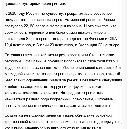
довольно кустарных предприятиях.
К 1910 году Россия, по существу, превратилась в ресурсное
государство – поставщика зерна. На мировой рынок из России
поступало 22,1% всего объёма рынка зерна. И это при том, что
урожайность зерновых в ней была самой низкой в мире и
составляла 8 центнеров с гектара, тогда как во Франции и США
12,4 центнеров, в Англии 20 центнеров, в Голландии 22 центнера.
Ситуацию крестьянской жизни резко обострили Столыпинские
реформы. Если раньше помещик использовал свое хозяйство и
труд крестьян, в основном, для обеспечения своей комфортной и
безбедной жизни, то теперь зерно превратилось в товар, который
безо всяких ограничений гнался за рубеж. Появляется спекуляция
хлебом, посредничество, коррупция и другие спутники
капиталистического хозяйства. На продаже зерна стали
наживаться разного рода посредники, спекулянты, биржевые
агенты и прочие многочисленные паразитические элементы.
Создается невиданная ранее ситуация: обнищание основной
крестьянской массы и, в то же время, неслыханные доходы у тех,
кто к выращиванию зерна никакого отношения не имел.