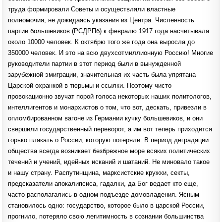
труда формировали Советы и осуществляли властные
полномочия, не дожидаясь указания из Центра. Численность
партии большевиков (РСДРПб) к февралю 1917 года насчитывала
около 10000 человек. К октябрю того же года она выросла до
350000 человек. И это на всю двухсотмиллионную Россию! Многие
руководители партии в этот период были в вынужденной
зарубежной эмиграции, значительная их часть была упрятана
Царской охранкой в тюрьмы и ссылки. Поэтому чисто
провокационно звучат порой голоса некоторых наших политологов,
интеллигентов и монархистов о том, что вот, дескать, привезли в
опломбированном вагоне из Германии кучку большевиков, и они
свершили государственный переворот, а им вот теперь приходится
горько плакать о России, которую потеряли. В период деградации
общества всегда возникает безбрежное море всяких политических
течений и учений, идейных исканий и шатаний. Не миновало такое
и нашу страну. Распутинщина, марксистские кружки, секты,
предсказатели апокалипсиса, гадалки, да Бог ведает кто еще,
часто располагались в одном подъезде домовладения. Ясным
становилось одно: государство, которое было в царской России,
прогнило, потеряло свою легитимность в сознании большинства