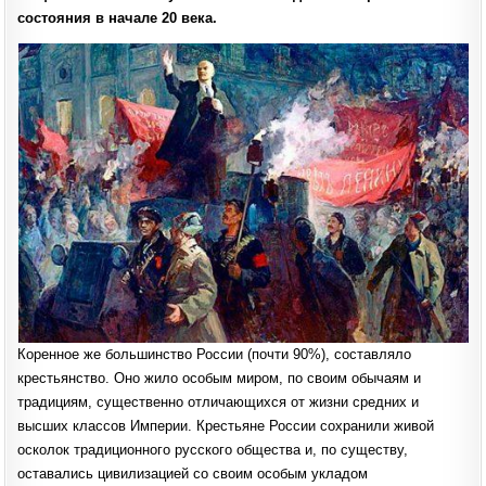
УРОКИ.
состояния в начале 20 века.
Коренное же большинство России (почти 90%), составляло
крестьянство. Оно жило особым миром, по своим обычаям и
традициям, существенно отличающихся от жизни средних и
высших классов Империи. Крестьяне России сохранили живой
осколок традиционного русского общества и, по существу,
оставались цивилизацией со своим особым укладом