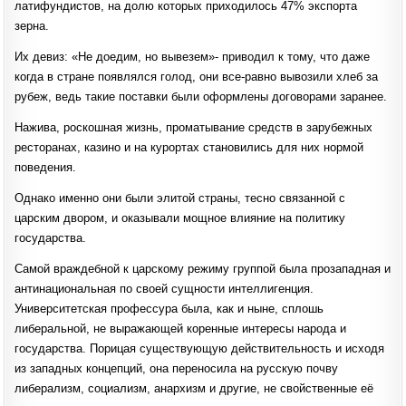
латифундистов, на долю которых приходилось 47% экспорта
зерна.
Их девиз: «Не доедим, но вывезем»- приводил к тому, что даже
когда в стране появлялся голод, они все-равно вывозили хлеб за
рубеж, ведь такие поставки были оформлены договорами заранее.
Нажива, роскошная жизнь, проматывание средств в зарубежных
ресторанах, казино и на курортах становились для них нормой
поведения.
Однако именно они были элитой страны, тесно связанной с
царским двором, и оказывали мощное влияние на политику
государства.
Самой враждебной к царскому режиму группой была прозападная и
антинациональная по своей сущности интеллигенция.
Университетская профессура была, как и ныне, сплошь
либеральной, не выражающей коренные интересы народа и
государства. Порицая существующую действительность и исходя
из западных концепций, она переносила на русскую почву
либерализм, социализм, анархизм и другие, не свойственные её