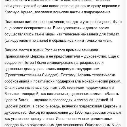
офицеров царской армии после революции почти сразу перешли в
Красную Армию, возглавив воинские части и подразделения.
Положение нижних военных чинов, солдат и унтер-офицеров, было
еще более беспросветным. Были узаконены и долгое время
осуществлялись такие меры, как телесные наказания для солдат
(шпицрутенами по спине) и обращались к ним только на «ты».
Важное место в жизни России того времени занимала
Православная Церковь и её представители – духовенство. Ещё с
воцарения Петра I было ликвидировано патриаршество и
церковные дела управлялись напрямую государством
(Правительственным Синодом). Поэтому Церковь теоретически
обосновывала и практически поддерживала монархический режим.
Она и сама являлась крупным собственником недвижимости и
больших площадей, так называемых, церковных земель. «Власть
царя от Бога» — звучало в проповедях и самвонов церквей. И
царский режим, в свою очередь, всячески поддерживал Церковь и
духовенство. Выход из православия до 1905 года рассматривался
как уголовное преступление. Исполнение многих религиозных
обрядов было обязательным для чиновников. Обязательным было