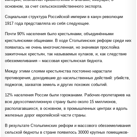
основном, за счет сельскохозяйственного экспорта.
Социальная структура Российской империи в канун революции
1917 года представляла из себя следующее.
Почти 90% населения было крестьянами, объединёнными
крестьянскими общинами. В ходе Столыпинских реформ среди них
появилась не очень многочисленная, но значимая прослойка
зажиточных крестьян, так называемых кулаков, и, как следствие
обезземеливания – массовая крестьянская беднота.
Между этими слоями крестьянства постоянно нарастали
противоречия, доходившие до насильственных действий: убийств,
поджогов, захватов земель и других похожих событий.
12% населения России были горожанами. Рабочих-пролетариев на
всю двухсотмиллионную страну было около 15 миллионов,
располагавшихся, в основном, в промышленных центрах и вдоль
железных дорог европейской части страны.
В результате Столыпинских реформ и массового обезземеливания
сельской бедноты в стране появилось 30000 крупных помещиков-