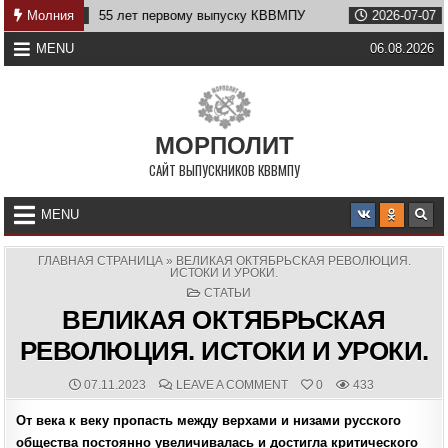
Skip
9
55 лет первому выпуску КВВМПУ
Молния
2026-07-07
Возвращени
to
content
MENU
06.08.2026
МОРПОЛИТ
САЙТ ВЫПУСКНИКОВ КВВМПУ
MENU
ГЛАВНАЯ СТРАНИЦА
»
ВЕЛИКАЯ ОКТЯБРЬСКАЯ РЕВОЛЮЦИЯ.
ИСТОКИ И УРОКИ.
POSTED
СТАТЬИ
IN
ВЕЛИКАЯ ОКТЯБРЬСКАЯ
РЕВОЛЮЦИЯ. ИСТОКИ И УРОКИ.
PUBLISHED
COMMENTS:
ON
07.11.2023
LEAVE A COMMENT
0
433
DATE:
ВЕЛИКАЯ
ОКТЯБРЬСКАЯ
От века к веку пропасть между верхами и низами русского
РЕВОЛЮЦИЯ.
ИСТОКИ
общества постоянно увеличивалась и достигла критического
И