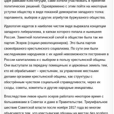
царя рамками Конституции, сами хотели участвовать в принятии
политических решений. Одновременно с этим пойти на некоторые
уступки обществу в виде показной демократии западного толка:
парламента, выборов и других атрибутов буржуазного общества.
Идеология кадетов в наиболее чистом виде выражала концепции
западного либерализма, в капкан которого попала и нынешняя
Россия. Заметной политической силой в обществе была так же
партия Эсеров (социал-революционеров). Это была партия
своеобразного крестьянского социализма. По сути они были
наследниками народников с их идеей невозможности построения в
России капитализма и с выбором в пользу крестьянской общины.
Они выступали за передачу помещичьих и церковных земель тем,
кто её обрабатывает – крестьянам, за управление местными
делами органами крестьянской общины, как структуры с
обострённым чувством социальной справедливости, через их
сходы, советы, комитеты и другие народные инициативы.
Впоследствии левое крыло эсеров работало некоторое время с
большевиками в Советах и даже в Правительстве. Триумфальное
шествие Советской власти после ноября 1917 года во многом
объясняется тем, что крестьянские общины на местах без особого