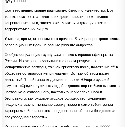
духу теории.
Соответственно, крайне радикально было и студенчество. Вот
только некоторые элементы их деятельности: прокламации,
запрещенные книги, забастовки, бойкоты и даже участие в
террористических акциях.
Учителя, врачи, агрономы того времени были распространителями
революционных идей на разных уровнях общества.
Особую социальную группу составляло кадровое офицерство
России. И хотя оно в большинстве своём разделяло
монархические взгляды, так как присягала царю, положение её в
обществе оставалось неприглядным. Вот как об этом писал
известный белый генерал Деникин в своём «Очерке русской
смуты»: «Среди служилых людей с давних пор не было элемента
настолько обездоленного, настолько необеспеченного и
бесправного, как рядовое русское офицерство. Буквально
нищенская жизнь, попрание сверху права и самолюбия; венец
карьеры для большинства – подполковничий чин и безденежная
полуголодная старость».
Именно этим можно объяснить то обстоятельство, что 80000