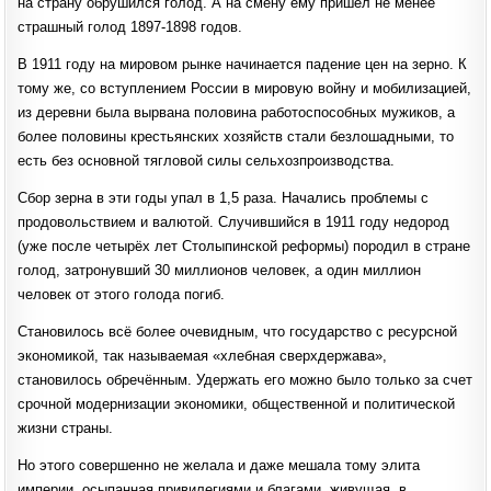
на страну обрушился голод. А на смену ему пришёл не менее
страшный голод 1897-1898 годов.
В 1911 году на мировом рынке начинается падение цен на зерно. К
тому же, со вступлением России в мировую войну и мобилизацией,
из деревни была вырвана половина работоспособных мужиков, а
более половины крестьянских хозяйств стали безлошадными, то
есть без основной тягловой силы сельхозпроизводства.
Сбор зерна в эти годы упал в 1,5 раза. Начались проблемы с
продовольствием и валютой. Случившийся в 1911 году недород
(уже после четырёх лет Столыпинской реформы) породил в стране
голод, затронувший 30 миллионов человек, а один миллион
человек от этого голода погиб.
Становилось всё более очевидным, что государство с ресурсной
экономикой, так называемая «хлебная сверхдержава»,
становилось обречённым. Удержать его можно было только за счет
срочной модернизации экономики, общественной и политической
жизни страны.
Но этого совершенно не желала и даже мешала тому элита
империи, осыпанная привилегиями и благами, живущая, в