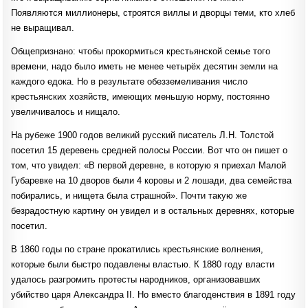
Появляются миллионеры, строятся виллы и дворцы теми, кто хлеб
не выращивал.
Общепризнано: чтобы прокормиться крестьянской семье того
времени, надо было иметь не менее четырёх десятин земли на
каждого едока. Но в результате обезземеливания число
крестьянских хозяйств, имеющих меньшую норму, постоянно
увеличивалось и нищало.
На рубеже 1900 годов великий русский писатель Л.Н. Толстой
посетил 15 деревень средней полосы России. Вот что он пишет о
том, что увидел: «В первой деревне, в которую я приехал Малой
Губаревке на 10 дворов были 4 коровы и 2 лошади, два семейства
побирались, и нищета была страшной». Почти такую же
безрадостную картину он увидел и в остальных деревнях, которые
посетил.
В 1860 годы по стране прокатились крестьянские волнения,
которые были быстро подавлены властью. К 1880 году власти
удалось разгромить протесты народников, организовавших
убийство царя Александра II. Но вместо благоденствия в 1891 году