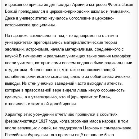
и церковное причастие для солдат Армии и матросов Флота. Закон
Божий преподавался в церковно-приходских школах и гимназиях.
Даже в университетах изучалось богословие и церковно-
исторические дисциплины.
Но парадокс заключался в том, что одновременно с этим в
университетах преподавались материалистические теории
эволюции, астрономия, начала материализма, соединённого с
наукой.В гимназиях и реальных училищах такие знания молодёжи
несли учителя, которые сами совсем недавно были радикальными
студентами. Вполне понятно, что такое положение вещей
ослабляло религиозное сознание, влекло за собой атеистические
выводы. Из стен учебных заведений часто выходили атеисты,
которые в православной вере видели лишь некую особенность
культуры, а к утверждению, что «Царь правит от Бога»,
относились с заметной долей иронии.
Характер этих убеждений отчётливо проявился в событиях
февраля-октября 1917 года, когда огромная масса народа, в том
числе верующих людей, не поддержала Церковь и самодержавие.
Российская буржуазия того времени ещё не вполне была