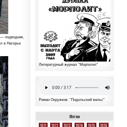
 — подводник,
л в Нагорье
Литературный журнал "Морполит"
Роман Окружков. "Подольский вальс"
Метки
1971
1972
1973
1974
1975
1976