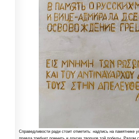
Справедливости ради стоит отметить: надпись на памятнике 
правда требует помнить и других творцов той победы. Рядом 