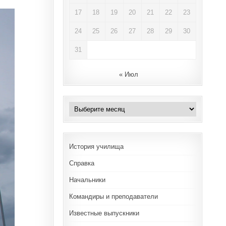
17
18
19
20
21
22
23
24
25
26
27
28
29
30
31
« Июл
Архивы
История училища
Справка
Начальники
Командиры и преподаватели
Известные выпускники