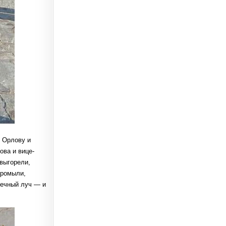
 Орлову и
ова и вице-
выгорели,
промыли,
нечный луч — и