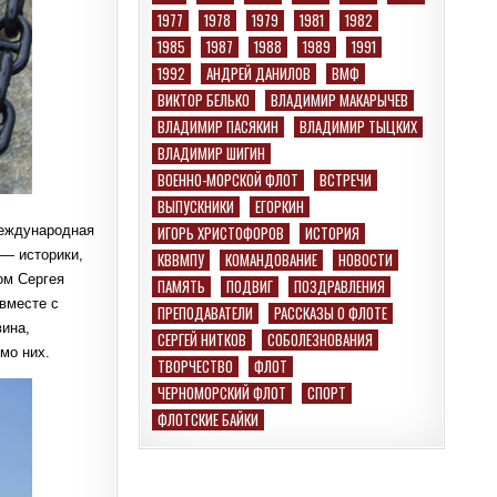
1977
1978
1979
1981
1982
1985
1987
1988
1989
1991
1992
АНДРЕЙ ДАНИЛОВ
ВМФ
ВИКТОР БЕЛЬКО
ВЛАДИМИР МАКАРЫЧЕВ
ВЛАДИМИР ПАСЯКИН
ВЛАДИМИР ТЫЦКИХ
ВЛАДИМИР ШИГИН
ВОЕННО-МОРСКОЙ ФЛОТ
ВСТРЕЧИ
ВЫПУСКНИКИ
ЕГОРКИН
ИГОРЬ ХРИСТОФОРОВ
ИСТОРИЯ
Международная
 — историки,
КВВМПУ
КОМАНДОВАНИЕ
НОВОСТИ
ом Сергея
ПАМЯТЬ
ПОДВИГ
ПОЗДРАВЛЕНИЯ
вместе с
ПРЕПОДАВАТЕЛИ
РАССКАЗЫ О ФЛОТЕ
ина,
СЕРГЕЙ НИТКОВ
СОБОЛЕЗНОВАНИЯ
мо них.
ТВОРЧЕСТВО
ФЛОТ
ЧЕРНОМОРСКИЙ ФЛОТ
СПОРТ
ФЛОТСКИЕ БАЙКИ