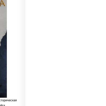
сторическая
йга,