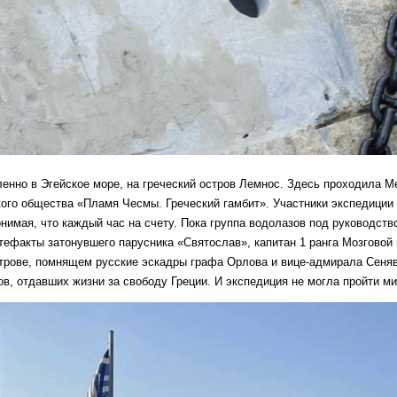
ленно в Эгейское море, на греческий остров Лемнос. Здесь проходила 
кого общества «Пламя Чесмы. Греческий гамбит». Участники экспедиции
имая, что каждый час на счету. Пока группа водолазов под руководств
ефакты затонувшего парусника «Святослав», капитан 1 ранга Мозговой 
трове, помнящем русские эскадры графа Орлова и вице-адмирала Сеняв
в, отдавших жизни за свободу Греции. И экспедиция не могла пройти ми