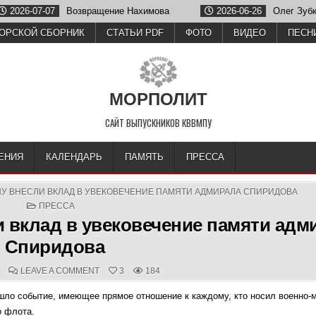
имова
2026-06-26
Олег Зубков отметил годовщину после нап
ОРСКОЙ СБОРНИК
СТАТЬИ PDF
ФОТО
ВИДЕО
ПЕСН
МОРПОЛИТ
САЙТ ВЫПУСКНИКОВ КВВМПУ
ЕНИЯ
КАЛЕНДАРЬ
ПАМЯТЬ
ПРЕССА
У ВНЕСЛИ ВКЛАД В УВЕКОВЕЧЕНИЕ ПАМЯТИ АДМИРАЛА СПИРИДОВА
POSTED
ПРЕССА
IN
вклад в увековечение памяти адм
Спиридова
D
COMMENTS:
ON
LEAVE A COMMENT
3
184
ВЫПУСКНИКИ
КВВМПУ
ошло событие, имеющее прямое отношение к каждому, кто носил военно-
ВНЕСЛИ
ВКЛАД
о флота.
В