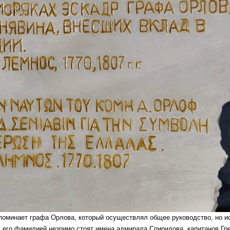
упоминает графа Орлова, который осуществлял общее руководство, но и
с его фамилией незримо стоят имена адмирала Спиридова, капитанов Гре