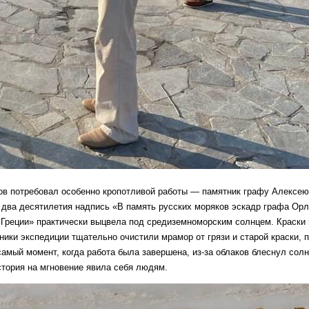
ов потребовал особенно кропотливой работы — памятник графу Алексею
 два десятилетия надпись «В память русских моряков эскадр графа Орл
Греции» практически выцвела под средиземноморским солнцем. Краски 
тники экспедиции тщательно очистили мрамор от грязи и старой краски, 
амый момент, когда работа была завершена, из-за облаков блеснул сол
стория на мгновение явила себя людям.