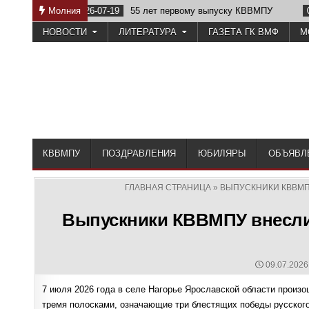
Skip
 лет первому выпуску КВВМПУ
Молния
2026-07-07
Возвращение Нах
to
НОВОСТИ
ЛИТЕРАТУРА
ГАЗЕТА ГК ВМФ
М
content
КВВМПУ
ПОЗДРАВЛЕНИЯ
ЮБИЛЯРЫ
ОБЪЯВЛ
ГЛАВНАЯ СТРАНИЦА
»
ВЫПУСКНИКИ КВВМП
Выпускники КВВМПУ внесли 
PUBLISHE
09.07.2026
DATE:
7 июля 2026 года в селе Нагорье Ярославской области произ
тремя полосками, означающие три блестящих победы русског