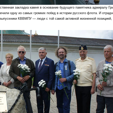
ественная закладка камня в основание будущего памятника адмиралу Гр
чили одну из самых громких побед в истории русского флота. И отрадн
и выпускники КВВМПУ — люди с той самой активной жизненной позицией,