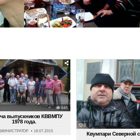
Posted
Posted
in
in
645
еча выпускников КВВМПУ
1978 года.
0
ДМИНИСТРАТОР
18.07.2015
Квумпари Северной 