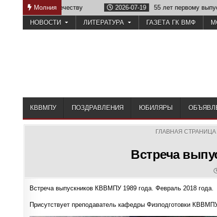
Skip
службе Отечеству
Молния
2026-07-19
55 лет первому выпуску КВВМ
to
НОВОСТИ
ЛИТЕРАТУРА
ГАЗЕТА ГК ВМФ
М
content
КВВМПУ
ПОЗДРАВЛЕНИЯ
ЮБИЛЯРЫ
ОБЪЯВЛ
ГЛАВНАЯ СТРАНИЦА
Встреча выпу
Встреча выпускников КВВМПУ 1989 года. Февраль 2018 года.
Присутствует преподаватель кафедры Физподготовки КВВМПУ 