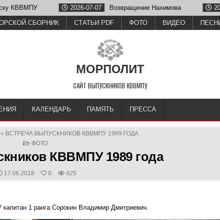
ПУ
2026-07-07
Возвращение Нахимова
2026-06-26
ОРСКОЙ СБОРНИК
СТАТЬИ PDF
ФОТО
ВИДЕО
ПЕСН
МОРПОЛИТ
САЙТ ВЫПУСКНИКОВ КВВМПУ
ЕНИЯ
КАЛЕНДАРЬ
ПАМЯТЬ
ПРЕССА
»
ВСТРЕЧА ВЫПУСКНИКОВ КВВМПУ 1989 ГОДА
POSTED
ФОТО
IN
скников КВВМПУ 1989 года
PUBLISHED
17.06.2018
0
625
DATE:
капитан 1 ранга Сорокин Владимир Дмитриевич.