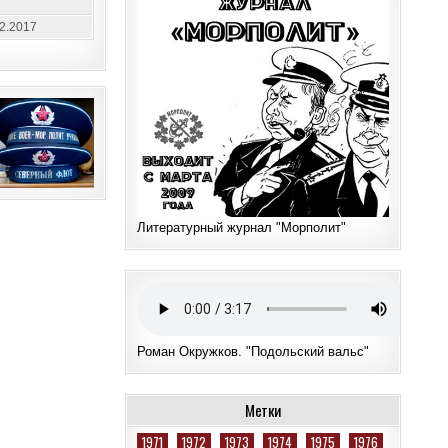
12.2017
Литературный журнал "Морполит"
Роман Окружков. "Подольский вальс"
Метки
1971
1972
1973
1974
1975
1976