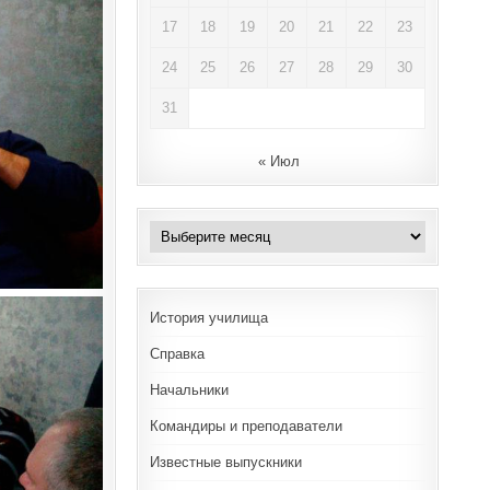
17
18
19
20
21
22
23
24
25
26
27
28
29
30
31
« Июл
Архивы
История училища
Справка
Начальники
Командиры и преподаватели
Известные выпускники