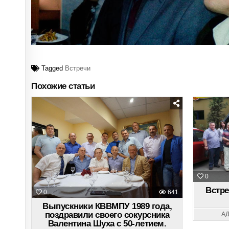
Tagged
Встречи
Похожие статьи
Posted
in
0
Встр
0
641
Выпускники КВВМПУ 1989 года,
поздравили своего сокурсника
А
Валентина Шуха с 50-летием.