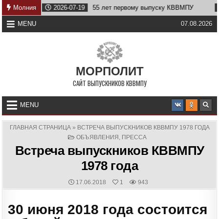
Skip
у
Молния
2026-07-19
55 лет первому выпуску КВВМПУ
2026
to
content
MENU
07.08.2026
МОРПОЛИТ
САЙТ ВЫПУСКНИКОВ КВВМПУ
MENU
ГЛАВНАЯ СТРАНИЦА
»
ВСТРЕЧА ВЫПУСКНИКОВ КВВМПУ 1978 ГОДА
POSTED
ОБЪЯВЛЕНИЯ
,
ПРЕССА
IN
Встреча выпускников КВВМПУ
1978 года
PUBLISHED
17.06.2018
1
943
DATE:
30 июня 2018 года состоится