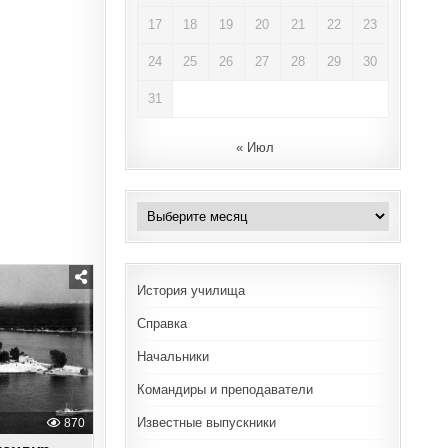
17
18
19
20
21
22
23
24
25
26
27
28
29
30
31
« Июл
Архивы
История училища
Справка
Начальники
Командиры и преподаватели
Известные выпускники
870