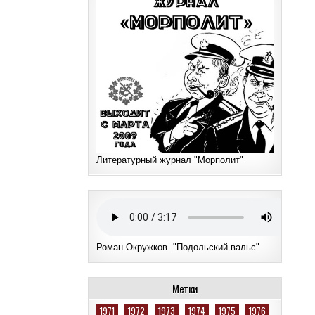
Литературный журнал "Морполит"
Роман Окружков. "Подольский вальс"
Метки
1971
1972
1973
1974
1975
1976