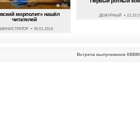
Первый ротный ко
525
вский морполит» нашёл
ДЕЖУРНЫЙ
22.10.
читателей
ДМИНИСТРАТОР
30.01.2016
Встреча выпускников КВВМП