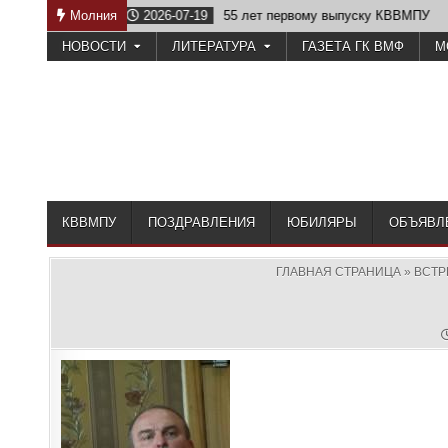
Skip
еству
Молния
2026-07-19
55 лет первому выпуску КВВМПУ
to
НОВОСТИ
ЛИТЕРАТУРА
ГАЗЕТА ГК ВМФ
М
content
КВВМПУ
ПОЗДРАВЛЕНИЯ
ЮБИЛЯРЫ
ОБЪЯВЛ
ГЛАВНАЯ СТРАНИЦА
»
ВСТР