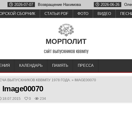
2026-07-07
Возвращение Нахимова
2026-06-26
Олег Зубко
ОРСКОЙ СБОРНИК
СТАТЬИ PDF
ФОТО
ВИДЕО
ПЕСН
МОРПОЛИТ
САЙТ ВЫПУСКНИКОВ КВВМПУ
ЕНИЯ
КАЛЕНДАРЬ
ПАМЯТЬ
ПРЕССА
ЕЧА ВЫПУСКНИКОВ КВВМПУ 1978 ГОДА.
»
IMAGE00070
Image00070
PUBLISHED
18.07.2015
0
234
DATE: