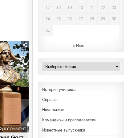
17
18
19
20
21
22
23
24
25
26
27
28
29
30
31
« Июл
Архивы
История училища
Справка
Начальники
Командиры и преподаватели
ON
0 COMMENT
Известные выпускники
В
МОСКВЕ
тник-бюст