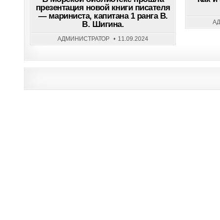
БИБЛИОТЕКЕ
презентация новой книги писателя
ПРОШЛА
— мариниста, капитана 1 ранга В.
ПРЕЗЕНТАЦИЯ
НОВОЙ
А
В. Шигина.
КНИГИ
ПИСАТЕЛЯ
—
АДМИНИСТРАТОР
11.09.2024
МАРИНИСТА,
КАПИТАНА
1
РАНГА
В.
В.
Post
ШИГИНА.
navigation