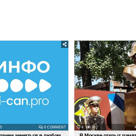
Posted
Posted
in
in
ON
5
0 COMMENT
4
702
КАК
И
 зачем меняться в любом
В Москве открыт памя