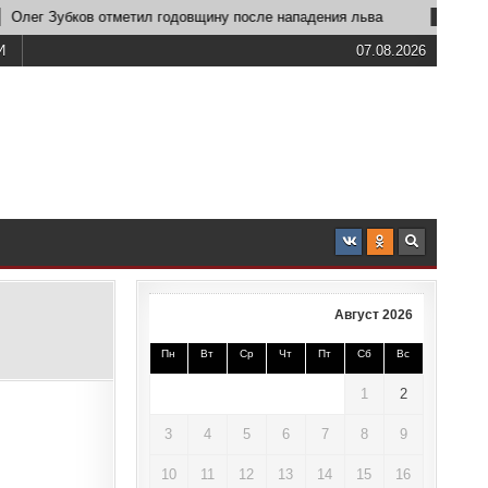
Зубков отметил годовщину после нападения льва
2026-06-23
И
07.08.2026
Август 2026
Пн
Вт
Ср
Чт
Пт
Сб
Вс
1
2
3
4
5
6
7
8
9
10
11
12
13
14
15
16