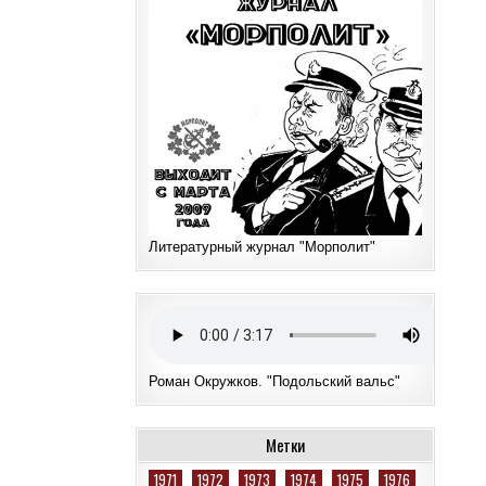
Литературный журнал "Морполит"
Роман Окружков. "Подольский вальс"
Метки
1971
1972
1973
1974
1975
1976