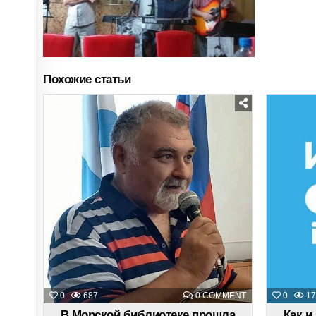
Похожие статьи
Posted
in
ON
0
687
0 COMMENT
0
17
В
МОРСКОЙ
В Морской библиотеке прошла
Как и