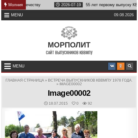
Skip
ужбе Отечеству
Молния
2026-07-19
55 лет первому выпуску КВВМПУ
to
content
MENU
09.08.2026
МОРПОЛИТ
САЙТ ВЫПУСКНИКОВ КВВМПУ
MENU
ГЛАВНАЯ СТРАНИЦА
»
ВСТРЕЧА ВЫПУСКНИКОВ КВВМПУ 1978 ГОДА.
»
IMAGE00002
Image00002
PUBLISHED
18.07.2015
0
92
DATE: