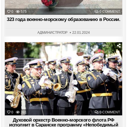
ON
0
575
0 COMMENT
323
ГОД
323 года военно-морскому образованию в России.
ВОЕ
МОР
ОБР
В
АДМИНИСТРАТОР
22.01.2024
РОС
Posted
in
ON
0
391
0 COMMENT
ДУХ
ОРК
Духовой оркестр Военно-морского флота РФ
ВОЕ
исполнит в Саранске программу «Непобедимый
МОР