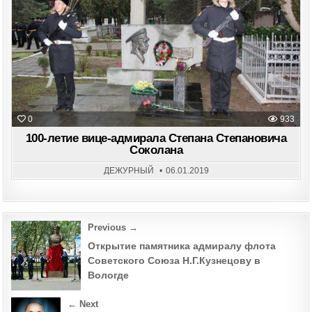
И
in
СУД
ОБЕ
0
933
100-летие вице-адмирала Степана Степановича
Соколана
ДЕЖУРНЫЙ
06.01.2019
Post
Previous →
navigation
Открытие памятника адмиралу флота
Советского Союза Н.Г.Кузнецову в
Вологде
← Next