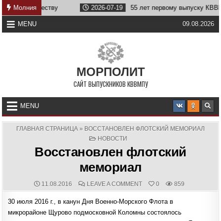
Skip
бе Отечеству
Молния
2026-07-19
55 лет первому выпуску КВВМПУ
to
content
MENU
09.08.2026
МОРПОЛИТ
САЙТ ВЫПУСКНИКОВ КВВМПУ
MENU
ГЛАВНАЯ СТРАНИЦА
»
ВОССТАНОВЛЕН ФЛОТСКИЙ МЕМОРИАЛ
POSTED
НОВОСТИ
IN
Восстановлен флотский
мемориал
PUBLISHED
COMMENTS:
ON
11.08.2016
LEAVE A COMMENT
0
859
DATE:
ВОССТАНОВЛЕН
ФЛОТСКИЙ
30 июля 2016 г., в канун Дня Военно-Морского Флота в
МЕМОРИАЛ
микрорайоне Щурово подмосковной Коломны состоялось