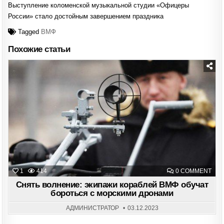
Выступление коломенской музыкальной студии «Офицеры
России» стало достойным завершением праздника
Tagged
ВМФ
Похожие статьи
Posted
in
ON
1
414
0 COMMENT
СНЯ
ВОЛ
Снять волнение: экипажи кораблей ВМФ обучат
ЭК
бороться с морскими дронами
КОР
ВМ
ОБУ
АДМИНИСТРАТОР
03.12.2023
БОР
С