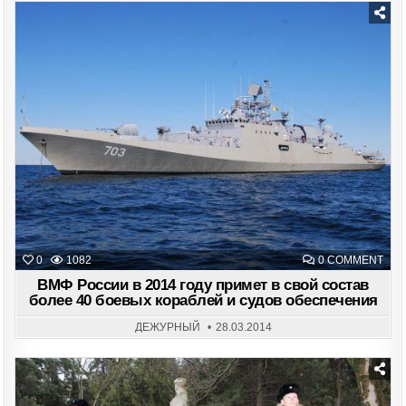
МО
ДРО
Posted
in
ON
0
1082
0 COMMENT
ВМ
РО
ВМФ России в 2014 году примет в свой состав
В
более 40 боевых кораблей и судов обеспечения
201
ГОД
ПРИ
ДЕЖУРНЫЙ
28.03.2014
В
СВО
СОС
БОЛ
40
БОЕ
КОР
Posted