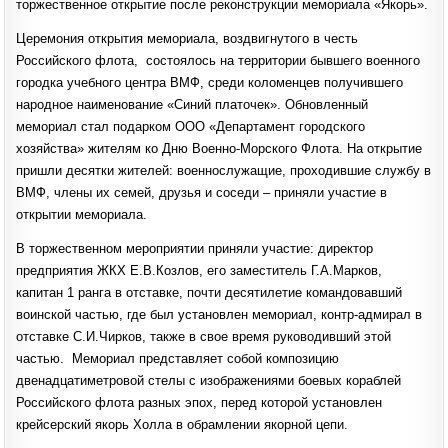
торжественное открытие после реконструкции мемориала «Якорь».
Церемония открытия мемориала, воздвигнутого в честь
Российского флота, состоялось на территории бывшего военного
городка учебного центра ВМФ, среди коломенцев получившего
народное наименование «Синий платочек». Обновленный
мемориал стал подарком ООО «Департамент городского
хозяйства» жителям ко Дню Военно-Морского Флота. На открытие
пришли десятки жителей: военнослужащие, проходившие службу в
ВМФ, члены их семей, друзья и соседи – приняли участие в
открытии мемориала.
В торжественном мероприятии приняли участие: директор
предприятия ЖКХ Е.В.Козлов, его заместитель Г.А.Марков,
капитан 1 ранга в отставке, почти десятилетие командовавший
воинской частью, где был установлен мемориал, контр-адмирал в
отставке С.И.Чирков, также в свое время руководивший этой
частью. Мемориал представляет собой композицию
двенадцатиметровой стелы с изображениями боевых кораблей
Российского флота разных эпох, перед которой установлен
крейсерский якорь Холла в обрамлении якорной цепи.