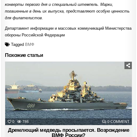
конверты первого дня и специальный штемпель. Марки,
погашенные в день их выпуска, представляют особую ценность
для филателистов.
Департамент информации и массовых коммуникаций Министерства
обороны Российской Федерации
Tagged
ВМФ
Похожие статьи
Posted
in
ON
0
786
0 COMMENT
ДР
МЕД
Дремлющий медведь просыпается. Возрождение
ПРО
ВМФ России?
ВОЗ