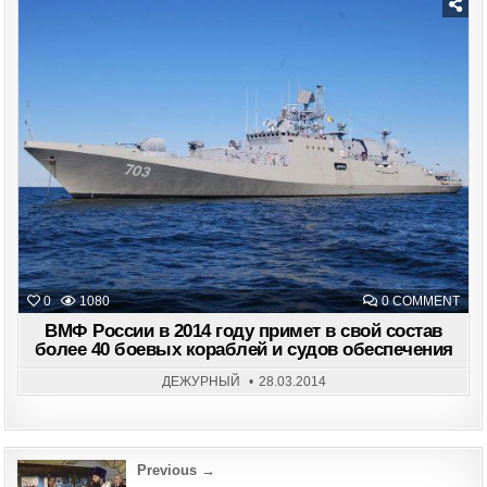
ВМ
РФ
Posted
in
ON
0
1080
0 COMMENT
ВМ
РО
ВМФ России в 2014 году примет в свой состав
В
более 40 боевых кораблей и судов обеспечения
201
ГОД
ПРИ
ДЕЖУРНЫЙ
28.03.2014
В
СВО
СОС
БОЛ
40
БОЕ
Post
Previous →
КОР
И