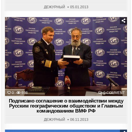
ВМ
РОС
ДЕЖУРНЫЙ
05.01.2013
Posted
in
ON
0
698
0 COMMENT
ПОД
СОГ
Подписано соглашение о взаимодействии между
О
Русским географическим обществом и Главным
ВЗА
командованием ВМФ РФ
МЕ
РУС
ГЕО
ДЕЖУРНЫЙ
06.11.2013
ОБЩ
И
ГЛА
КОМ