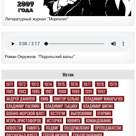
Литературный журнал "Морполит"
Роман Окружков. "Подольский вальс"
Метки
1971
1972
1973
1974
1975
1976
1977
1978
1979
1981
1982
1985
1987
1988
1989
1991
1992
АНДРЕЙ ДАНИЛОВ
ВМФ
ВИКТОР БЕЛЬКО
ВЛАДИМИР МАКАРЫЧЕВ
ВЛАДИМИР ПАСЯКИН
ВЛАДИМИР ТЫЦКИХ
ВЛАДИМИР ШИГИН
ВОЕННО-МОРСКОЙ ФЛОТ
ВСТРЕЧИ
ВЫПУСКНИКИ
ЕГОРКИН
ИГОРЬ ХРИСТОФОРОВ
ИСТОРИЯ
КВВМПУ
КОМАНДОВАНИЕ
НОВОСТИ
ПАМЯТЬ
ПОДВИГ
ПОЗДРАВЛЕНИЯ
ПРЕПОДАВАТЕЛИ
РАССКАЗЫ О ФЛОТЕ
СЕРГЕЙ НИТКОВ
СОБОЛЕЗНОВАНИЯ