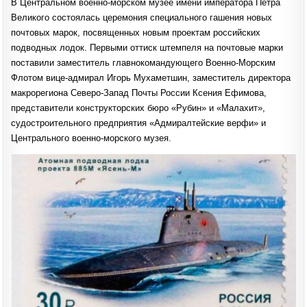
В Центральном военно-морском музее имени императора Петра
ОБРАЩЕНИЕ
ВЫШЛИ
Великого состоялась церемония специального гашения новых
МАРКИ
С
почтовых марок, посвященных новым проектам российских
ИЗОБРАЖЕНИЯМИ
ПОДВОДНЫХ
подводных лодок. Первыми оттиск штемпеля на почтовые марки
ЛОДОК
ВМФ
поставили заместитель главнокомандующего Военно-Морским
РОССИИ
Флотом вице-адмирал Игорь Мухаметшин, заместитель директора
макрорегиона Северо-Запад Почты России Ксения Ефимова,
представители конструкторских бюро «Рубин» и «Малахит»,
судостроительного предприятия «Адмиралтейские верфи» и
Центрального военно-морского музея.