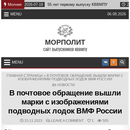
Skip
Молния
2026-07-19
55 лет первому выпуску КВВМПУ
2026-07-0
to
content
MENU
06.08.2026
МОРПОЛИТ
САЙТ ВЫПУСКНИКОВ КВВМПУ
MENU
ГЛАВНАЯ СТРАНИЦА
»
В ПОЧТОВОЕ ОБРАЩЕНИЕ ВЫШЛИ МАРКИ С
ИЗОБРАЖЕНИЯМИ ПОДВОДНЫХ ЛОДОК ВМФ РОССИИ
POSTED
НОВОСТИ
IN
В почтовое обращение вышли
марки с изображениями
подводных лодок ВМФ России
PUBLISHED
COMMENTS:
ON
15.11.2023
LEAVE A COMMENT
1
505
DATE:
В
ПОЧТОВОЕ