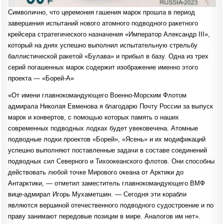
Символично, что церемония гашения марок прошла в период
завершения испытаний нового атомного подводного ракетного
крейсера стратегического назначения «Император Александр III»,
который на днях успешно выполнил испытательную стрельбу
баллистической ракетой «Булава» и прибыл в базу. Одна из трех
серий погашенных марок содержит изображение именно этого
проекта — «Борей-А»
«От имени главнокомандующего Военно-Морским Флотом
адмирала Николая Евменова я благодарю Почту России за выпуск
марок и конвертов, с помощью которых память о наших
современных подводных лодках будет увековечена. Атомные
подводные лодки проектов «Борей», «Ясень» и их модификаций
успешно выполняют поставленные задачи в составе соединений
подводных сил Северного и Тихоокеанского флотов. Они способны
действовать любой точке Мирового океана от Арктики до
Антарктики, — отметил заместитель главнокомандующего ВМФ
вице-адмирал Игорь Мухаметшин. — Сегодня эти корабли
являются вершиной отечественного подводного судостроение и по
праву занимают передовые позиции в мире. Аналогов им нет».