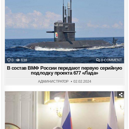
in
ON
0
638
0 COMMENT
В
СОС
В состав ВМФ России передают первую серийную
ВМ
подлодку проекта 677 «Лада»
РО
ПЕР
ПЕ
АДМИНИСТРАТОР
02.02.2024
СЕ
ПОД
ПРО
677
«ЛА
Posted
in