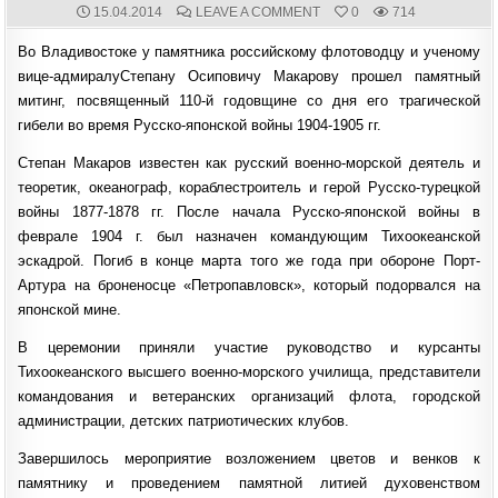
PUBLISHED
COMMENTS:
ON
15.04.2014
LEAVE A COMMENT
0
714
DATE:
ВОЕННЫЕ
МОРЯКИ
Во Владивостоке у памятника российскому флотоводцу и ученому
И
ОБЩЕСТВЕННОСТЬ
вице-адмиралуСтепану Осиповичу Макарову прошел памятный
ГОРОДА
ВЛАДИВОСТОКА
митинг, посвященный 110-й годовщине со дня его трагической
ОТДАЛИ
ПОЧЕСТИ
гибели во время Русско-японской войны 1904-1905 гг.
АДМИРАЛУ
С.О.
МАКАРОВУ
Степан Макаров известен как русский военно-морской деятель и
теоретик, океанограф, кораблестроитель и герой Русско-турецкой
войны 1877-1878 гг. После начала Русско-японской войны в
феврале 1904 г. был назначен командующим Тихоокеанской
эскадрой. Погиб в конце марта того же года при обороне Порт-
Артура на броненосце «Петропавловск», который подорвался на
японской мине.
В церемонии приняли участие руководство и курсанты
Тихоокеанского высшего военно-морского училища, представители
командования и ветеранских организаций флота, городской
администрации, детских патриотических клубов.
Завершилось мероприятие возложением цветов и венков к
памятнику и проведением памятной литией духовенством