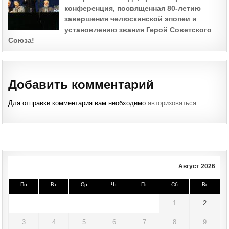
конференция, посвященная 80-летию
завершения челюскинской эпопеи и
установлению звания Герой Советского
Союза!
Добавить комментарий
Для отправки комментария вам необходимо
авторизоваться
.
Август 2026
Пн
Вт
Ср
Чт
Пт
Сб
Вс
1
2
3
4
5
6
7
8
9