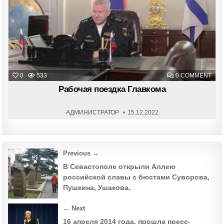
ON
0
533
0 COMMENT
РАБ
ПОЕ
Рабочая поездка Главкома
ГЛА
АДМИНИСТРАТОР
15.12.2022
Post
Previous →
navigation
В Севастополе открыли Аллею
российской славы с бюстами Суворова,
Пушкина, Ушакова.
← Next
16 апреля 2014 года, прошла пресс-