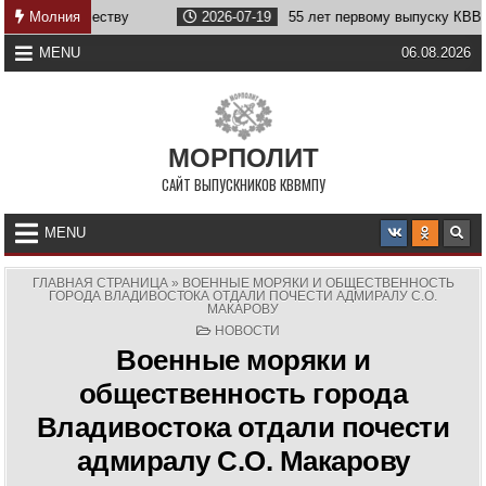
Skip
бе Отечеству
Молния
2026-07-19
55 лет первому выпуску КВВМПУ
to
content
MENU
06.08.2026
МОРПОЛИТ
САЙТ ВЫПУСКНИКОВ КВВМПУ
MENU
ГЛАВНАЯ СТРАНИЦА
»
ВОЕННЫЕ МОРЯКИ И ОБЩЕСТВЕННОСТЬ
ГОРОДА ВЛАДИВОСТОКА ОТДАЛИ ПОЧЕСТИ АДМИРАЛУ С.О.
МАКАРОВУ
POSTED
НОВОСТИ
IN
Военные моряки и
общественность города
Владивостока отдали почести
адмиралу С.О. Макарову