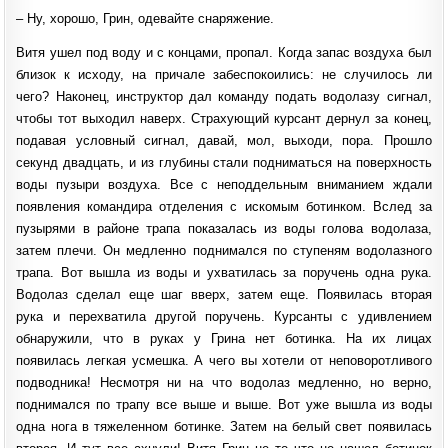
– Ну, хорошо, Грин, одевайте снаряжение.
Витя ушел под воду и с концами, пропал. Когда запас воздуха был
близок к исходу, на причале забеспокоились: не случилось ли
чего? Наконец, инструктор дал команду подать водолазу сигнал,
чтобы тот выходил наверх. Страхующий курсант дернул за конец,
подавая условный сигнал, давай, мол, выходи, пора. Прошло
секунд двадцать, и из глубины стали подниматься на поверхность
воды пузыри воздуха. Все с неподдельным вниманием ждали
появления командира отделения с искомым ботинком. Вслед за
пузырями в районе трапа показалась из воды голова водолаза,
затем плечи. Он медленно поднимался по ступеням водолазного
трапа. Вот вышла из воды и ухватилась за поручень одна рука.
Водолаз сделал еще шаг вверх, затем еще. Появилась вторая
рука и перехватила другой поручень. Курсанты с удивлением
обнаружили, что в руках у Грина нет ботинка. На их лицах
появилась легкая усмешка. А чего вы хотели от неповоротливого
подводника! Несмотря ни на что водолаз медленно, но верно,
поднимался по трапу все выше и выше. Вот уже вышла из воды
одна нога в тяжеленном ботинке. Затем на белый свет появилась