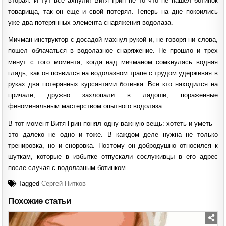
вторая. И тут все ахнули! Витя Грин не то что не нашел ботинок
товарища, так он еще и свой потерял. Теперь на дне покоились
уже два потерянных элемента снаряжения водолаза.
Мичман-инструктор с досадой махнул рукой и, не говоря ни слова,
пошел облачаться в водолазное снаряжение. Не прошло и трех
минут с того момента, когда над мичманом сомкнулась водная
гладь, как он появился на водолазном трапе с трудом удерживая в
руках два потерянных курсантами ботинка. Все кто находился на
причале, дружно захлопали в ладоши, пораженные
феноменальным мастерством опытного водолаза.
В тот момент Витя Грин понял одну важную вещь: хотеть и уметь –
это далеко не одно и тоже. В каждом деле нужна не только
тренировка, но и сноровка. Поэтому он добродушно относился к
шуткам, которые в избытке отпускали сослуживцы в его адрес
после случая с водолазным ботинком.
Tagged
Сергей Нитков
Похожие статьи