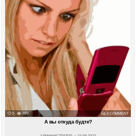
Posted
in
ON
0
709
0 COMMENT
А
ВЫ
А вы откуда будте?
ОТК
БУД