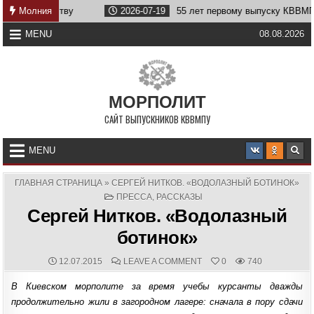
Skip
Отечеству
Молния
2026-07-19
55 лет первому выпуску КВВМПУ
to
content
MENU
08.08.2026
МОРПОЛИТ
САЙТ ВЫПУСКНИКОВ КВВМПУ
MENU
ГЛАВНАЯ СТРАНИЦА
»
СЕРГЕЙ НИТКОВ. «ВОДОЛАЗНЫЙ БОТИНОК»
POSTED
ПРЕССА
,
РАССКАЗЫ
IN
Сергей Нитков. «Водолазный
ботинок»
PUBLISHED
COMMENTS:
ON
12.07.2015
LEAVE A COMMENT
0
740
DATE:
СЕРГЕЙ
НИТКОВ.
В Киевском морполите за время учебы курсанты дважды
«ВОДОЛАЗНЫЙ
БОТИНОК»
продолжительно жили в загородном лагере: сначала в пору сдачи