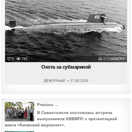
in
ON
0
791
0 COMMENT
ОХО
ЗА
Охота за субмариной
СУБ
ДЕЖУРНЫЙ
17.06.2016
Post
Previous →
navigation
В Севастополе состоялась встреча
выпускников КВВМПУ с презентацией
книги «Киевский морполит».