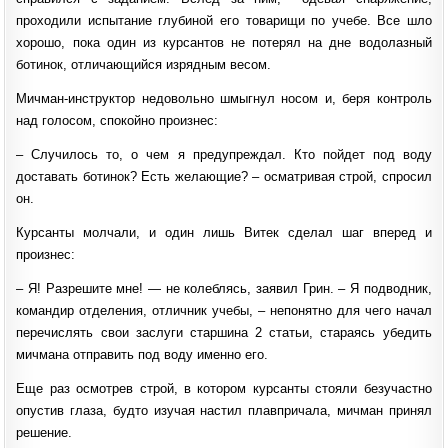
проходили испытание глубиной его товарищи по учебе. Все шло
хорошо, пока один из курсантов не потерял на дне водолазный
ботинок, отличающийся изрядным весом.
Мичман-инструктор недовольно шмыгнул носом и, беря контроль
над голосом, спокойно произнес:
– Случилось то, о чем я предупреждал. Кто пойдет под воду
доставать ботинок? Есть желающие? – осматривая строй, спросил
он.
Курсанты молчали, и один лишь Витек сделал шаг вперед и
произнес:
– Я! Разрешите мне! — не колеблясь, заявил Грин. – Я подводник,
командир отделения, отличник учебы, – непонятно для чего начал
перечислять свои заслуги старшина 2 статьи, стараясь убедить
мичмана отправить под воду именно его.
Еще раз осмотрев строй, в котором курсанты стояли безучастно
опустив глаза, будто изучая настил плавпричала, мичман принял
решение.