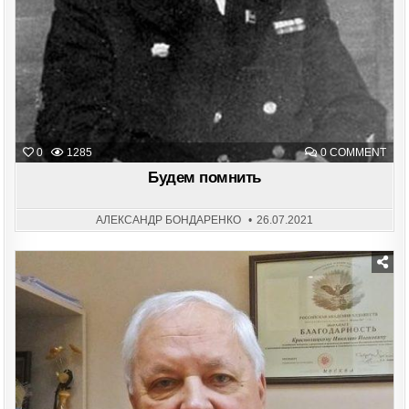
ON
0
1285
0 COMMENT
БУД
ПОМ
Будем помнить
АЛЕКСАНДР БОНДАРЕНКО
26.07.2021
Posted
in