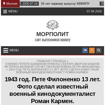
Skip
Молния
2026-07-19
55 лет первому выпуску КВВМПУ
2026-07-
to
content
MENU
07.08.2026
МОРПОЛИТ
САЙТ ВЫПУСКНИКОВ КВВМПУ
MENU
ГЛАВНАЯ СТРАНИЦА
»
В КИЕВЕ ПЯТЕРО БОЕВИКОВ ПРАВОГО СЕКТОРА ЗВЕРСКИ ИЗБИЛИ
ВЕТЕРАНА ВЕЛИКОЙ ОТЕЧЕСТВЕННОЙ ВОЙНЫ ПЕТРА ФИЛОНЕНКО.
»
1943 ГОД. ПЕТЕ ФИЛОНЕНКО 13 ЛЕТ. ФОТО СДЕЛАЛ ИЗВЕСТНЫЙ
ВОЕННЫЙ КИНОДОКУМЕНТАЛИСТ РОМАН КАРМЕН.
1943 год. Пете Филоненко 13 лет.
Фото сделал известный
военный кинодокументалист
Роман Кармен.