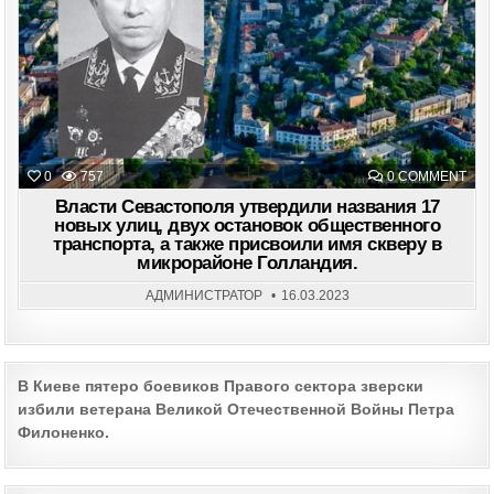
ON
0
757
0 COMMENT
ВЛА
СЕВ
Власти Севастополя утвердили названия 17
УТВ
новых улиц, двух остановок общественного
НАЗ
транспорта, а также присвоили имя скверу в
17
НО
микрорайоне Голландия.
УЛИ
ДВУ
ОСТ
АДМИНИСТРАТОР
16.03.2023
ОБЩ
ТРА
А
ТАК
ПРИ
ИМ
Post
В Киеве пятеро боевиков Правого сектора зверски
СКВ
В
избили ветерана Великой Отечественной Войны Петра
navigation
МИК
ГОЛ
Филоненко.