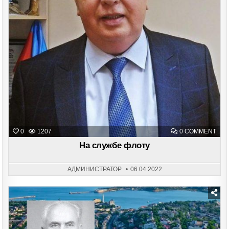
ON
0
1207
0 COMMENT
НА
СЛУ
На службе флоту
ФЛО
АДМИНИСТРАТОР
06.04.2022
Posted
in