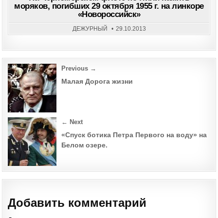
ФЛО
моряков, погибших 29 октября 1955 г. на линкоре
ПОЧ
«Новороссийск»
ПАМ
МОР
ПОГ
ДЕЖУРНЫЙ
29.10.2013
29
ОКТ
195
Г.
НА
ЛИН
Post
«НО
Previous →
navigation
Малая Дорога жизни
← Next
«Спуск ботика Петра Первого на воду» на
Белом озере.
Добавить комментарий