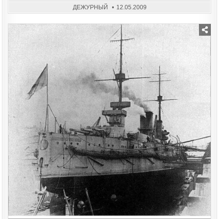
ИРК
ДЕЖУРНЫЙ
12.05.2009
РЕГ
СРЕ
ПОГ
ВЫП
КВВ
Posted
in