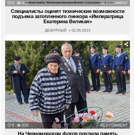
ON
0
652
0 COMMENT
СПЕ
ОЦЕ
Специалисты оценят технические возможности
ТЕХ
подъема затопленного линкора «Императрица
ВОЗ
Екатерина Великая»
ПО
ЗАТ
ЛИН
ДЕЖУРНЫЙ
02.06.2013
«ИМ
ЕКА
ВЕЛ
Posted
in
ON
0
625
0 COMMENT
НА
ЧЕР
На Черноморском флоте почтили память