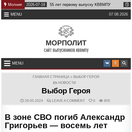
Skip
Молния
2026-07-19
55 лет первому выпуску КВВМПУ
2026-07-
to
content
MENU
07.08.2026
МОРПОЛИТ
САЙТ ВЫПУСКНИКОВ КВВМПУ
MENU
ГЛАВНАЯ СТРАНИЦА
»
ВЫБОР ГЕРОЯ
POSTED
НОВОСТИ
IN
Выбор Героя
PUBLISHED
COMMENTS:
ON
28.05.2024
LEAVE A COMMENT
0
805
DATE:
ВЫБОР
ГЕРОЯ
В зоне СВО погиб Александр
Григорьев — восемь лет