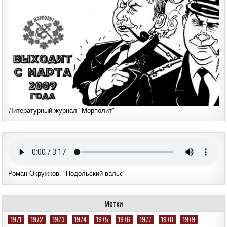
Литературный журнал "Морполит"
Роман Окружков. "Подольский вальс"
Метки
1971
1972
1973
1974
1975
1976
1977
1978
1979