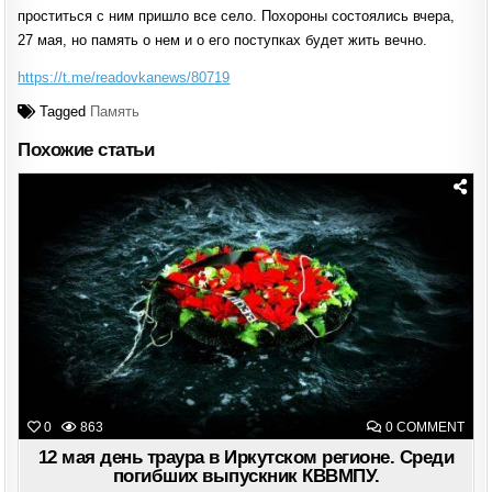
проститься с ним пришло все село. Похороны состоялись вчера,
27 мая, но память о нем и о его поступках будет жить вечно.
https://t.me/readovkanews/80719
Tagged
Память
Похожие статьи
Posted
in
ON
0
863
0 COMMENT
12
МА
12 мая день траура в Иркутском регионе. Среди
ДЕН
погибших выпускник КВВМПУ.
ТРА
В