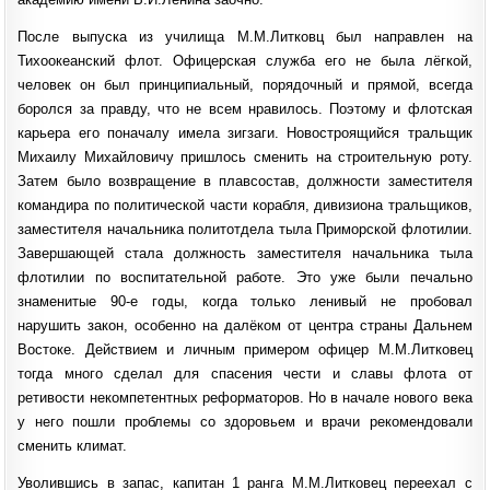
После выпуска из училища М.М.Литковц был направлен на
Тихоокеанский флот. Офицерская служба его не была лёгкой,
человек он был принципиальный, порядочный и прямой, всегда
боролся за правду, что не всем нравилось. Поэтому и флотская
карьера его поначалу имела зигзаги. Новостроящийся тральщик
Михаилу Михайловичу пришлось сменить на строительную роту.
Затем было возвращение в плавсостав, должности заместителя
командира по политической части корабля, дивизиона тральщиков,
заместителя начальника политотдела тыла Приморской флотилии.
Завершающей стала должность заместителя начальника тыла
флотилии по воспитательной работе. Это уже были печально
знаменитые 90-е годы, когда только ленивый не пробовал
нарушить закон, особенно на далёком от центра страны Дальнем
Востоке. Действием и личным примером офицер М.М.Литковец
тогда много сделал для спасения чести и славы флота от
ретивости некомпетентных реформаторов. Но в начале нового века
у него пошли проблемы со здоровьем и врачи рекомендовали
сменить климат.
Уволившись в запас, капитан 1 ранга М.М.Литковец переехал с