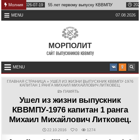
Skip
2026-07-19
Молния
55 лет первому выпуску КВВМПУ
2026-07-07
В
to
content
MENU
07.08.2026
МОРПОЛИТ
САЙТ ВЫПУСКНИКОВ КВВМПУ
MENU
ГЛАВНАЯ СТРАНИЦА
»
УШЕЛ ИЗ ЖИЗНИ ВЫПУСКНИК КВВМПУ-1976
КАПИТАН 1 РАНГА МИХАИЛ МИХАЙЛОВИЧ ЛИТКОВЕЦ.
POSTED
ПАМЯТЬ
IN
Ушел из жизни выпускник
КВВМПУ-1976 капитан 1 ранга
Михаил Михайлович Литковец.
PUBLISHED
22.10.2016
0
1274
DATE: