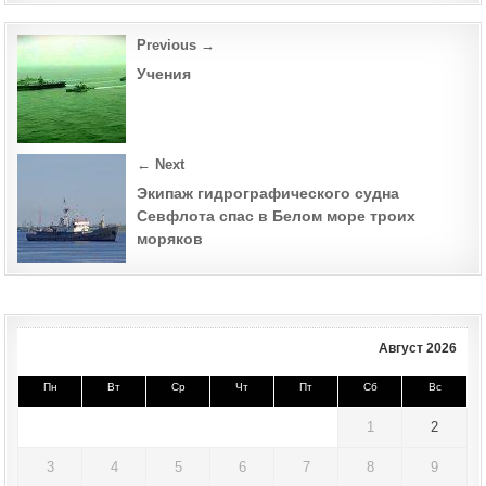
ПЕД
КВВ
Post
Previous →
navigation
Учения
← Next
Экипаж гидрографического судна
Севфлота спас в Белом море троих
моряков
Август 2026
Пн
Вт
Ср
Чт
Пт
Сб
Вс
1
2
3
4
5
6
7
8
9