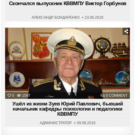
Скончался выпускник КВВМПУ Виктор Горбунов
АЛЕКСАНДР БОНДАРЕНКО
23.06.2018
Posted
in
ON
0
1597
0 COMMENT
УШЁ
ИЗ
Ушёл из жизни Зуев Юрий Павлович, бывший
ЖИ
начальник кафедры психологии и педагогики
ЗУЕ
КВВМПУ
ЮР
ПАВ
БЫ
АДМИНИСТРАТОР
09.08.2018
НАЧ
КАФ
ПСИ
И