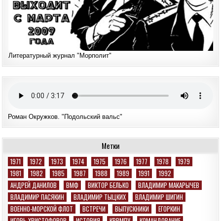
Литературный журнал "Морполит"
Роман Окружков. "Подольский вальс"
Метки
1971
1972
1973
1974
1975
1976
1977
1978
1979
1981
1982
1985
1987
1988
1989
1991
1992
АНДРЕЙ ДАНИЛОВ
ВМФ
ВИКТОР БЕЛЬКО
ВЛАДИМИР МАКАРЫЧЕВ
ВЛАДИМИР ПАСЯКИН
ВЛАДИМИР ТЫЦКИХ
ВЛАДИМИР ШИГИН
ВОЕННО-МОРСКОЙ ФЛОТ
ВСТРЕЧИ
ВЫПУСКНИКИ
ЕГОРКИН
ИГОРЬ ХРИСТОФОРОВ
ИСТОРИЯ
КВВМПУ
КОМАНДОВАНИЕ