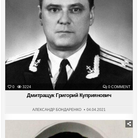
ON
0
3224
0 COMMENT
ДМИ
ГРИ
Дмитращук Григорий Куприянович
КУП
АЛЕКСАНДР БОНДАРЕНКО
04.04.2021
Posted