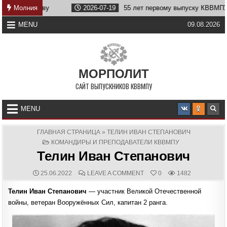
Skip
еству
Молния
2026-07-19
55 лет первому выпуску КВВМПУ
to
content
MENU
09.08.2026
МОРПОЛИТ
САЙТ ВЫПУСКНИКОВ КВВМПУ
MENU
ГЛАВНАЯ СТРАНИЦА
»
ТЕЛИН ИВАН СТЕПАНОВИЧ
POSTED
КОМАНДИРЫ И ПРЕПОДАВАТЕЛИ КВВМПУ
IN
Телин Иван Степанович
PUBLISHED
COMMENTS:
ON
25.06.2022
LEAVE A COMMENT
0
1482
DATE:
ТЕЛИН
ИВАН
Телин Иван Степанович
— участник Великой Отечественной
СТЕПАНОВИЧ
войны, ветеран Вооружённых Сил, капитан 2 ранга.