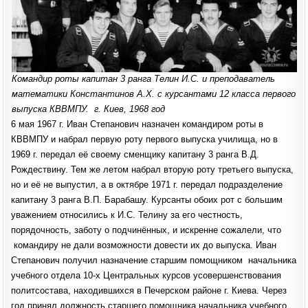
Командир роты капитан 3 ранга Телин И.С. и преподаватель
математики Константинов А.Х. с курсантами 12 класса первого
выпуска КВВМПУ. г. Киев,
1968 год
6 мая 1967 г. Иван Степанович назначен командиром роты в
КВВМПУ и набрал первую роту первого выпуска училища, но в
1969 г. передал её своему сменщику капитану 3 ранга В.Д.
Рождествину. Тем же летом набрал вторую роту третьего выпуска,
но и её не выпустил, а в октябре 1971 г. передал подразделение
капитану 3 ранга В.П. Барабашу. Курсанты обоих рот с большим
уважением относились к И.С. Телину за его честность,
порядочность, заботу о подчинённых, и искренне сожалели, что
командиру не дали возможности довести их до выпуска. Иван
Степанович получил назначение старшим помощником начальника
учебного отдела 10-х Центральных курсов усовершенствования
политсостава, находившихся в Печерском районе г. Киева. Через
год принял должность старшего помощника начальника учебного