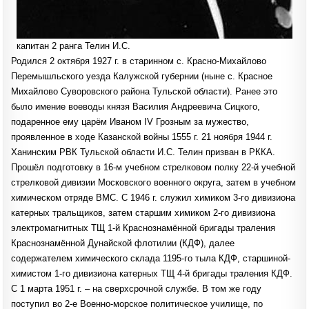
капитан 2 ранга Телин И.С.
Родился 2 октября 1927 г. в старинном с. Красно-Михайлово
Перемышльского уезда Калужской губернии (ныне с. Красное
Михайлово Суворовского района Тульской области). Ранее это
было имение воеводы князя Василия Андреевича Сицкого,
подаренное ему царём Иваном IV Грозным за мужество,
проявленное в ходе Казанской войны 1555 г. 21 ноября 1944 г.
Ханинским РВК Тульской области И.С. Телин призван в РККА.
Прошёл подготовку в 16-м учебном стрелковом полку 22-й учебной
стрелковой дивизии Московского военного округа, затем в учебном
химическом отряде ВМС. С 1946 г. служил химиком 3-го дивизиона
катерных тральщиков, затем старшим химиком 2-го дивизиона
электромагнитных ТЩ 1-й Краснознамённой бригады траления
Краснознамённой Дунайской флотилии (КДФ), далее
содержателем химического склада 1195-го тыла КДФ, старшиной-
химистом 1-го дивизиона катерных ТЩ 4-й бригады траления КДФ.
С 1 марта 1951 г. – на сверхсрочной службе. В том же году
поступил во 2-е Военно-морское политическое училище, по