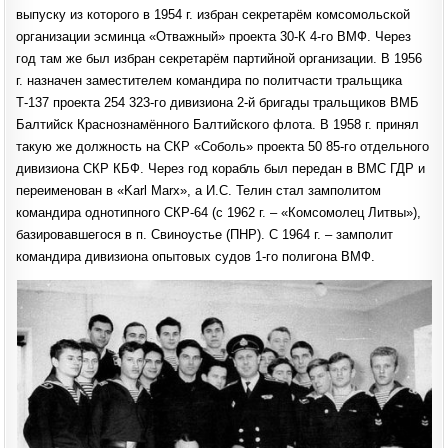
выпуску из которого в 1954 г. избран секретарём комсомольской
организации эсминца «Отважный» проекта 30-К 4-го ВМФ. Через
год там же был избран секретарём партийной организации. В 1956
г. назначен заместителем командира по политчасти тральщика
Т-137 проекта 254 323-го дивизиона 2-й бригады тральщиков ВМБ
Балтийск Краснознамённого Балтийского флота. В 1958 г. принял
такую же должность на СКР «Соболь» проекта 50 85-го отдельного
дивизиона СКР КБФ. Через год корабль был передан в ВМС ГДР и
переименован в «Karl Marx», а И.С. Телин стал замполитом
командира однотипного СКР-64 (с 1962 г. – «Комсомолец Литвы»),
базировавшегося в п. Свиноустье (ПНР). С 1964 г. – замполит
командира дивизиона опытовых судов 1-го полигона ВМФ.