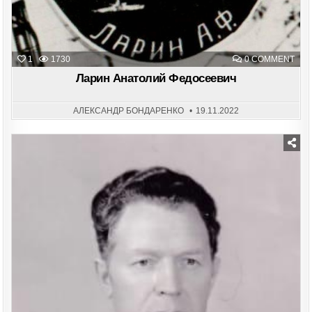
ON
1
1730
0 COMMENT
ЛАР
АНА
Ларин Анатолий Федосеевич
ФЕД
АЛЕКСАНДР БОНДАРЕНКО
19.11.2022
Posted
in