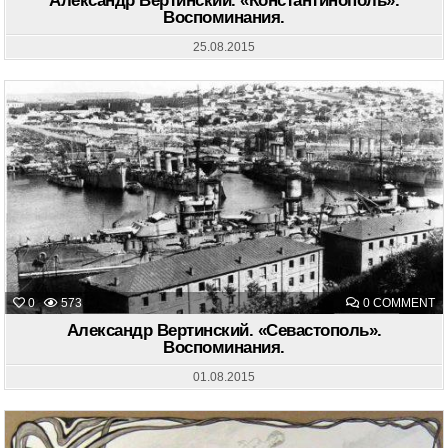
Александр Вертинский. «Константинополь».
«
Воспоминания.
В
25.08.2015
O
0
573
0 COMMENT
А
В
Александр Вертинский. «Севастополь».
«
Воспоминания.
В
01.08.2015