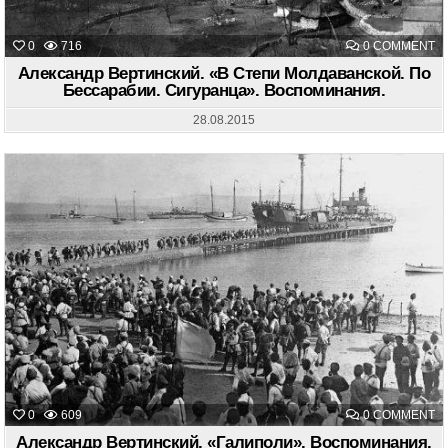
O
0
716
0 COMMENT
А
В
Александр Вертинский. «В Степи Молдаванской. По
«
Бессарабии. Сигуранца». Воспоминания.
С
М
П
28.08.2015
Б
С
В
O
0
609
0 COMMENT
А
В
Александр Вертинский. «Галиполи». Воспоминания.