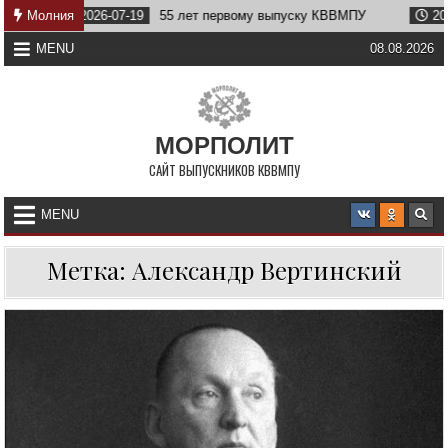
Skip
2026-07-19
Молния
55 лет первому выпуску КВВМПУ
2026-07-07
to
content
MENU
08.08.2026
МОРПОЛИТ
САЙТ ВЫПУСКНИКОВ КВВМПУ
MENU
Метка:
Александр Вертинский