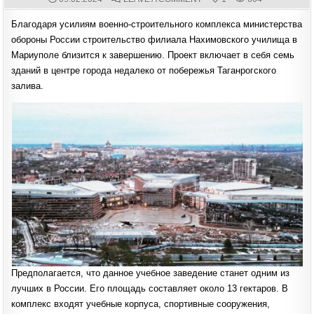
DATE:
СТРОИТЕЛЬСТВО
ФИЛИАЛА
Благодаря усилиям военно-строительного комплекса министерства
НАХИМОВСКОГО
УЧИЛИЩА
обороны России строительство филиала Нахимовского училища в
В
МАРИУПОЛЕ
Мариуполе близится к завершению. Проект включает в себя семь
БЛИЗИТСЯ
К
зданий в центре города недалеко от побережья Таганрогского
ЗАВЕРШЕНИЮ
залива.
Предполагается, что данное учебное заведение станет одним из
лучших в России. Его площадь составляет около 13 гектаров. В
комплекс входят учебные корпуса, спортивные сооружения,