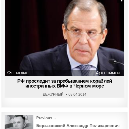
40
БОЕ
КОР
Posted
И
in
СУД
ОБЕ
ON
0
860
0 COMMENT
РФ
ПРО
РФ проследит за пребыванием кораблей
ЗА
иностранных ВМФ в Черном море
ПРЕ
КОР
ИНО
ДЕЖУРНЫЙ
03.04.2014
ВМ
В
ЧЕР
МОР
Post
Previous →
navigation
Борзаковский Александр Поликарпович