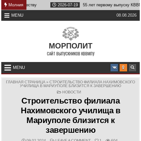
Skip
е Отечеству
Молния
2026-07-19
55 лет первому выпуску КВВМПУ
to
content
MENU
08.08.2026
МОРПОЛИТ
САЙТ ВЫПУСКНИКОВ КВВМПУ
MENU
ГЛАВНАЯ СТРАНИЦА
»
СТРОИТЕЛЬСТВО ФИЛИАЛА НАХИМОВСКОГО
УЧИЛИЩА В МАРИУПОЛЕ БЛИЗИТСЯ К ЗАВЕРШЕНИЮ
POSTED
НОВОСТИ
IN
Строительство филиала
Нахимовского училища в
Мариуполе близится к
завершению
PUBLISHED
COMMENTS:
ON
09.02.2024
LEAVE A COMMENT
1
604