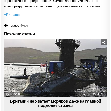
перспективных городов России. Самое главное, уберечь его от
новых разрушений и агрессивных действий киевских силовиков.
VPK.name
Tagged
Флот
Похожие статьи
Posted
in
ON
0
883
0 COMMENT
БРИ
НЕ
Британии не хватает моряков даже на главной
ХВА
подлодке страны
МОР
ДАЖ