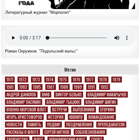
Литературный журнал "Морполит"
Роман Окружков. "Подольский вальс"
Метки
1971
1972
1973
1974
1975
1976
1977
1978
1979
1981
1982
1985
1987
1988
1989
1991
1992
АНДРЕЙ ДАНИЛОВ
ВМФ
ВИКТОР БЕЛЬКО
ВЛАДИМИР МАКАРЫЧЕВ
ВЛАДИМИР ПАСЯКИН
ВЛАДИМИР ТЫЦКИХ
ВЛАДИМИР ШИГИН
ВОЕННО-МОРСКОЙ ФЛОТ
ВСТРЕЧИ
ВЫПУСКНИКИ
ЕГОРКИН
ИГОРЬ ХРИСТОФОРОВ
ИСТОРИЯ
КВВМПУ
КОМАНДОВАНИЕ
НОВОСТИ
ПАМЯТЬ
ПОДВИГ
ПОЗДРАВЛЕНИЯ
ПРЕПОДАВАТЕЛИ
РАССКАЗЫ О ФЛОТЕ
СЕРГЕЙ НИТКОВ
СОБОЛЕЗНОВАНИЯ
ТВОРЧЕСТВО
ФЛОТ
ЧЕРНОМОРСКИЙ ФЛОТ
СПОРТ