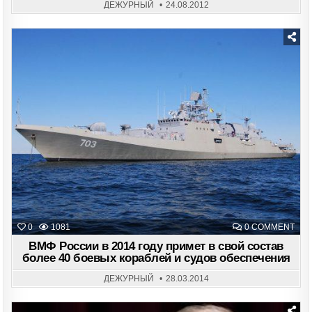
НА
ДЕЖУРНЫЙ
24.08.2012
ГЛА
ПОД
СТР
Posted
in
ON
0
1081
0 COMMENT
ВМ
РО
ВМФ России в 2014 году примет в свой состав
В
более 40 боевых кораблей и судов обеспечения
201
ГОД
ПРИ
ДЕЖУРНЫЙ
28.03.2014
В
СВО
СОС
БОЛ