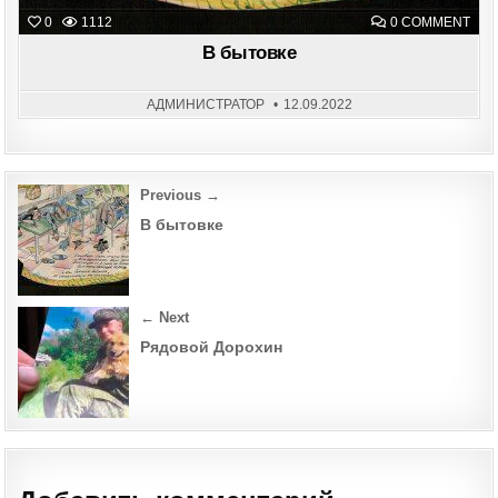
ON
0
1112
0 COMMENT
В
БЫТ
В бытовке
АДМИНИСТРАТОР
12.09.2022
Post
Previous →
navigation
В бытовке
← Next
Рядовой Дорохин