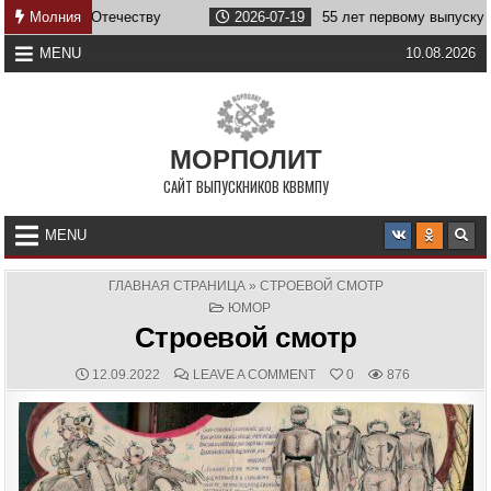
Skip
а службе Отечеству
Молния
2026-07-19
55 лет первому выпуску КВ
to
content
MENU
10.08.2026
МОРПОЛИТ
САЙТ ВЫПУСКНИКОВ КВВМПУ
MENU
ГЛАВНАЯ СТРАНИЦА
»
СТРОЕВОЙ СМОТР
POSTED
ЮМОР
IN
Строевой смотр
PUBLISHED
COMMENTS:
ON
12.09.2022
LEAVE A COMMENT
0
876
DATE:
СТРОЕВОЙ
СМОТР