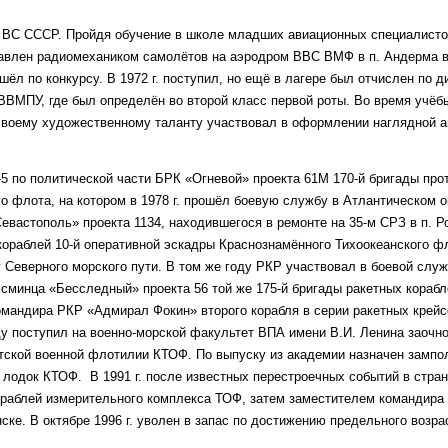
в ВС СССР. Пройдя обучение в школе младших авиационных специалистов
авлен радиомехаником самолётов на аэродром ВВС ВМФ в п. Андерма в
шёл по конкурсу. В 1972 г. поступил, но ещё в лагере был отчислен по 
 КВВМПУ, где был определён во второй класс первой роты. Во время учё
 своему художественному таланту участвовал в оформлении наглядной а
5 по политической части БРК «Огневой» проекта 61М 170-й бригады пр
о флота, на котором в 1978 г. прошёл боевую службу в Атлантическом о
вастополь» проекта 1134, находившегося в ремонте на 35-м СРЗ в п. Ро
 кораблей 10-й оперативной эскадры Краснознамённого Тихоокеанского ф
Северного морского пути. В том же году РКР участвовал в боевой служ
эсминца «Бесследный» проекта 56 той же 175-й бригады ракетных корабл
командира РКР «Адмирал Фокин» второго корабля в серии ракетных крейс
ду поступил на военно-морской факультет ВПА имени В.И. Ленина заочно
тской военной флотилии КТОФ. По выпуску из академии назначен зампо
 лодок КТОФ. В 1991 г. после известных перестроечных событий в стра
ораблей измерительного комплекса ТОФ, затем заместителем командира
ске. В октябре 1996 г. уволен в запас по достижению предельного возр