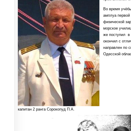
Во время учёбы
амплуа первой
физической зар
морское училищ
же поступил в 
окончил с отли
направлен по с
Одесской облас
капитан 2 ранга Сорокопуд П.А.