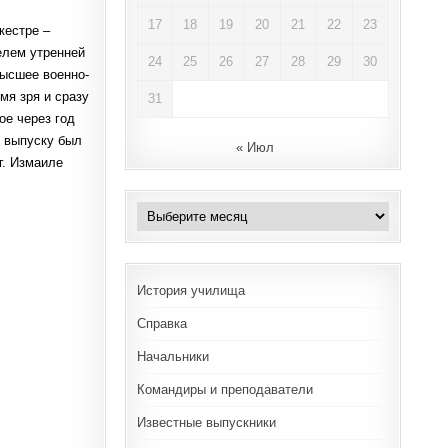
17
18
19
20
21
22
23
кестре –
елем утренней
24
25
26
27
28
29
30
высшее военно-
мя зря и сразу
31
ое через год
о выпуску был
« Июл
г. Измаиле
Архивы
История училища
Справка
Начальники
Командиры и преподаватели
Известные выпускники