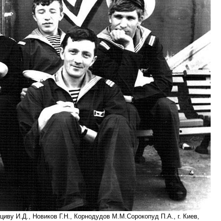
иву И.Д., Новиков Г.Н., Корнодудов М.М.Сорокопуд П.А., г. Киев,