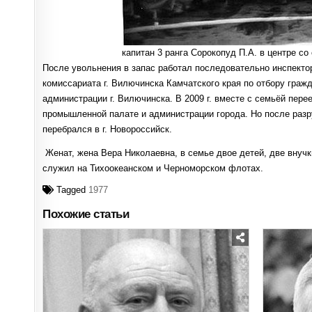
капитан 3 ранга Сорокопуд П.А. в центре с
После увольнения в запас работал последовательно инспекто
комиссариата г. Вилючинска Камчатского края по отбору гра
администрации г. Вилючинска. В 2009 г. вместе с семьёй перее
промышленной палате и администрации города. Но после разруш
перебрался в г. Новороссийск.
Женат, жена Вера Николаевна, в семье двое детей, две вну
служил на Тихоокеанском и Черноморском флотах.
Tagged
1977
Похожие статьи
Posted
Posted
in
in