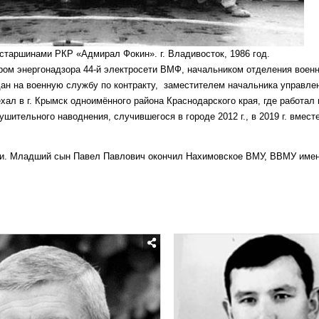
о старшинами РКР «Адмирал Фокин». г. Владивосток, 1986 год.
ром энергонадзора 44-й электросети ВМФ, начальником отделения военн
ждан на военную службу по контракту, заместителем начальника управл
хал в г. Крымск одноимённого района Краснодарского края, где работал 
ительного наводнения, случившегося в городе 2012 г., в 2019 г. вмест
чки. Младший сын Павел Павлович окончил Нахимовское ВМУ, ВВМУ имен
Posted
in