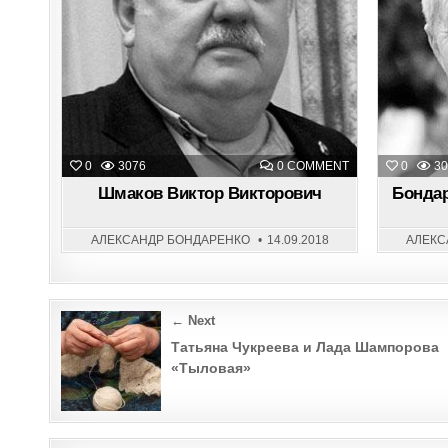
ON
0
3076
0 COMMENT
0
30
ШМАКОВ
ВИКТОР
Шмаков Виктор Викторович
Бондар
ВИКТОРОВИЧ
АЛЕКСАНДР БОНДАРЕНКО
14.09.2018
АЛЕКС
Post
← Next
navigation
Татьяна Чукреева и Лада Шампорова
«Тыловая»