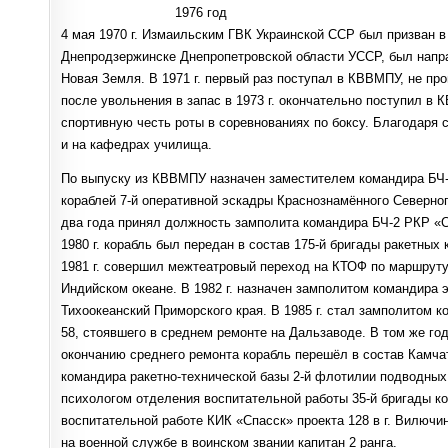
1976 год
4 мая 1970 г. Измаильским ГВК Украинской ССР был призван 
Днепродзержинске Днепропетровской области УССР, был напр
Новая Земля. В 1971 г. первый раз поступал в КВВМПУ, не про
после увольнения в запас в 1973 г. окончательно поступил в
спортивную честь роты в соревнованиях по боксу. Благодаря
и на кафедрах училища.
По выпуску из КВВМПУ назначен заместителем командира БЧ-
кораблей 7-й оперативной эскадры Краснознамённого Северног
два года принял должность замполита командира БЧ-2 РКР «Се
1980 г. корабль был передан в состав 175-й бригады ракетных
1981 г. совершил межтеатровый переход на КТОФ по маршруту 
Индийском океане. В 1982 г. назначен замполитом командира 
Тихоокеанский Приморского края. В 1985 г. стал замполитом 
58, стоявшего в среднем ремонте на Дальзаводе. В том же го
окончанию среднего ремонта корабль перешёл в состав Камча
командира ракетно-технической базы 2-й флотилии подводных
психологом отделения воспитательной работы 35-й бригады к
воспитательной работе КИК «Спасск» проекта 128 в г. Вилючин
на военной службе в воинском звании капитан 2 ранга.