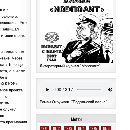
 в г.
 районе о.
дисциплине. Уже
бы защищал
гитации в роте
отиволодочных
кеане. Через
ста. В конце
Литературный журнал "Морполит"
лота, а в июле
бе в
ей КТОФ в п.
еров проекта
. По
Роман Окружков. "Подольский вальс"
литом
не служил
 по
Метки
аста пребывания
1971
1972
1973
1974
1975
1976