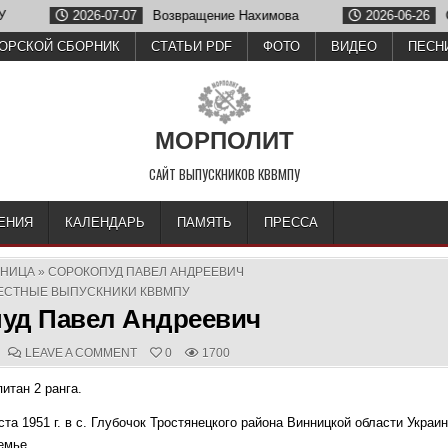
6-07-07
Возвращение Нахимова
2026-06-26
Олег Зубков от
ОРСКОЙ СБОРНИК
СТАТЬИ PDF
ФОТО
ВИДЕО
ПЕСН
МОРПОЛИТ
САЙТ ВЫПУСКНИКОВ КВВМПУ
ЕНИЯ
КАЛЕНДАРЬ
ПАМЯТЬ
ПРЕССА
АНИЦА
»
СОРОКОПУД ПАВЕЛ АНДРЕЕВИЧ
TED
ЕСТНЫЕ ВЫПУСКНИКИ КВВМПУ
уд Павел Андреевич
COMMENTS:
ON
LEAVE A COMMENT
0
1700
СОРОКОПУД
ПАВЕЛ
итан 2 ранга.
АНДРЕЕВИЧ
ста 1951 г. в с. Глубочок Тростянецкого района Винницкой области Украи
емье.