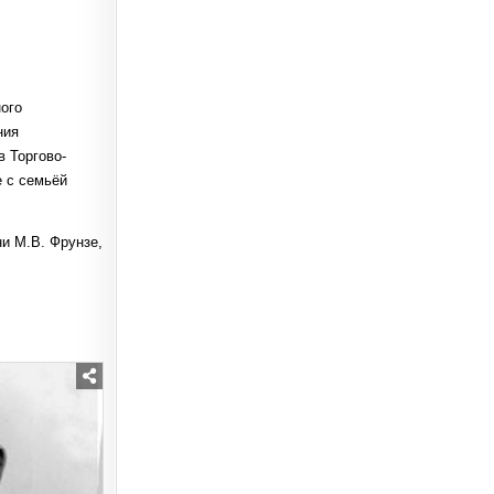
ого
ения
в Торгово-
е с семьёй
и М.В. Фрунзе,