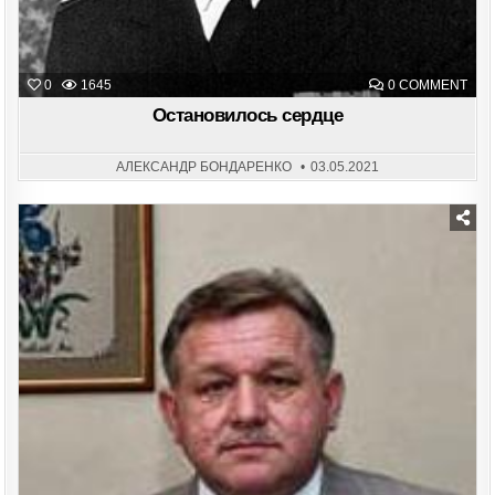
ON
0
1645
0 COMMENT
ОСТ
СЕР
Остановилось сердце
АЛЕКСАНДР БОНДАРЕНКО
03.05.2021
Posted
in