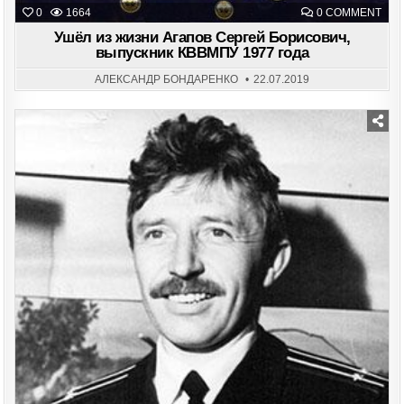
ON
0
1664
0 COMMENT
УШЁ
ИЗ
Ушёл из жизни Агапов Сергей Борисович,
ЖИ
выпускник КВВМПУ 1977 года
АГА
СЕР
БОР
АЛЕКСАНДР БОНДАРЕНКО
22.07.2019
ВЫП
КВВ
197
ГОД
Posted
in