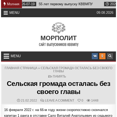
Skip
2026-07-19
Молния
55 лет первому выпуску КВВМПУ
2026-07-07
В
to
content
MENU
09.08.2026
МОРПОЛИТ
САЙТ ВЫПУСКНИКОВ КВВМПУ
MENU
ГЛАВНАЯ СТРАНИЦА
»
СЕЛЬСКАЯ ГРОМАДА ОСТАЛАСЬ БЕЗ СВОЕГО
ГЛАВЫ
POSTED
ПАМЯТЬ
IN
Сельская громада осталась без
своего главы
PUBLISHED
COMMENTS:
ON
21.02.2022
LEAVE A COMMENT
0
1448
DATE:
СЕЛЬСКАЯ
ГРОМАДА
16 февраля 2022 г. на 66-м году жизни скоропостижно скончался
ОСТАЛАСЬ
БЕЗ
капитан 1 ранга в отставке Сало Виталий Анатольевич из седьмого
СВОЕГО