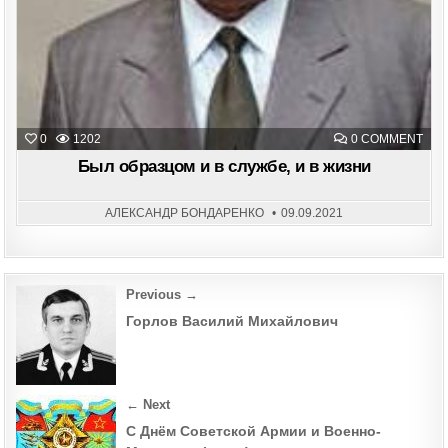
ON
0
1202
0 COMMENT
БЫ
ОБР
Был образцом и в службе, и в жизни
И
В
СЛУ
И
АЛЕКСАНДР БОНДАРЕНКО
09.09.2021
В
ЖИ
Post
Previous →
navigation
Горлов Василий Михайлович
← Next
С Днём Советской Армии и Военно-